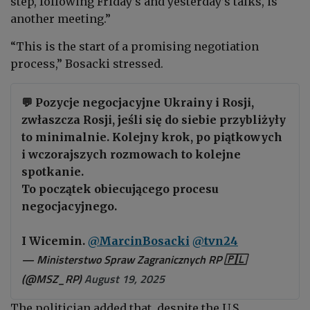
step, following Friday’s and yesterday’s talks, is
another meeting.”
“This is the start of a promising negotiation
process,” Bosacki stressed.
💬 Pozycje negocjacyjne Ukrainy i Rosji,
zwłaszcza Rosji, jeśli się do siebie przybliżyły
to minimalnie. Kolejny krok, po piątkowych
i wczorajszych rozmowach to kolejne
spotkanie.
To początek obiecującego procesu
negocjacyjnego.
I Wicemin.
@MarcinBosacki
@tvn24
— Ministerstwo Spraw Zagranicznych RP 🇵🇱
(@MSZ_RP)
August 19, 2025
The politician added that, despite the U.S.