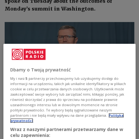
spoke on Tuesday about the outcomes of
Monday’s summit in Washington.
Dbamy o Twoją prywatność
My i nasi
5
partnerzy przechowujemy lub uzyskujemy dostęp do
informacji na urządzeniu, takich jak unikalne identyfikatory w plikach
cookie w celu przetwarzania danych osobowych. Użytkownik może
zaakceptować swoje wybory lub zarządzać nimi, klikając poniżej, jak
Marcin Bosacki
Przemysław Chmielewski/Polskie Radio
również skorzystać z prawa do sprzeciwu na podstawie prawnie
uzasadnionego interesu lub w dowolnym momencie na stronie
Speaking to
TVN24
, Bosacki said: “Neither
polityki prywatności. Te wybory będą sygnalizowane naszym
partnerom i nie będą miały wpływu na dane przeglądania.
Polityka
Ukrainians nor Europeans will trust further paper
prywatności
guarantees. Ukraine had - and theoretically still
Wraz z naszymi partnerami przetwarzamy dane w
has - such guarantees from Russia, but they were
celu zapewnienia: