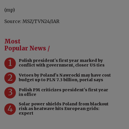
(mp)
Source: MSZ/TVN24/IAR
Most
Popular News /
1
Polish president's first year marked by
conflict with government, closer US ties
2
Vetoes by Poland's Nawrocki may have cost
budget up to PLN 7.3 billion, portal says
3
Polish PM criticizes president's first year
in office
Solar power shields Poland from blackout
4
risk as heatwave hits European grids:
expert