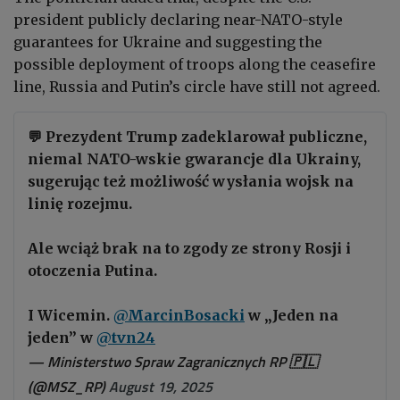
president publicly declaring near-NATO-style
guarantees for Ukraine and suggesting the
possible deployment of troops along the ceasefire
line, Russia and Putin’s circle have still not agreed.
💬 Prezydent Trump zadeklarował publiczne,
niemal NATO-wskie gwarancje dla Ukrainy,
sugerując też możliwość wysłania wojsk na
linię rozejmu.
Ale wciąż brak na to zgody ze strony Rosji i
otoczenia Putina.
I Wicemin.
@MarcinBosacki
w „Jeden na
jeden” w
@tvn24
— Ministerstwo Spraw Zagranicznych RP 🇵🇱
(@MSZ_RP)
August 19, 2025