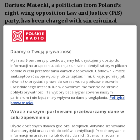
Dariusz Matecki, a politician from Poland’s
right-wing opposition Law and Justice (PiS)
party, has been charged with six criminal
offences, including money laundering and the
misuse of public funds.
Dbamy o Twoją prywatność
My i nasi
5
partnerzy przechowujemy lub uzyskujemy dostęp do
informacji na urządzeniu, takich jak unikalne identyfikatory w plikach
cookie w celu przetwarzania danych osobowych. Użytkownik może
zaakceptować swoje wybory lub zarządzać nimi, klikając poniżej, jak
również skorzystać z prawa do sprzeciwu na podstawie prawnie
uzasadnionego interesu lub w dowolnym momencie na stronie
polityki prywatności. Te wybory będą sygnalizowane naszym
partnerom i nie będą miały wpływu na dane przeglądania.
Polityka
prywatności
Wraz z naszymi partnerami przetwarzamy dane w
celu zapewnienia:
Użycie dokładnych danych geolokalizacyjnych. Aktywne skanowanie
The National Public Prosecutor's Office in Warsaw.
Paweł Supernak/PAP
charakterystyki urządzenia do celów identyfikacji. Przechowywanie
informacji na urządzeniu lub dostęp do nich. Spersonalizowane
Prosecutors allege that Matecki was involved in the