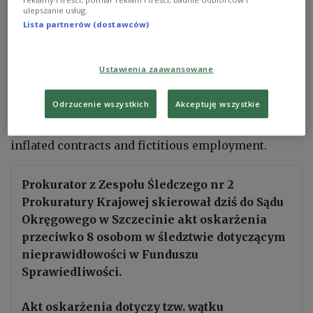
reklamy i treści, pomiar reklam i treści, badnie odbiorców i
ulepszanie usług.
embezzlement of millions of zlotys from the Justice
Lista partnerów (dostawców)
Fund, a government programme intended to
support crime victims.
Ustawienia zaawansowane
According to the National Public Prosecutor’s
Odrzucenie wszystkich
Akceptuję wszystkie
Office, more than PLN 16 million (EUR 3.8 million)
was allegedly diverted through fake invoices,
inflated contracts and fictitious employment.
Prokurator z Zespołu Śledczego nr 2
Prokuratury Krajowej skierował dziś do Sądu
Okręgowego w Szczecinie akt oskarżenia
przeciwko 8 osobom w śledztwie dotyczącym
nieprawidłowości w Funduszu
Sprawiedliwości.
Akt oskarżenia dotyczy tzw. wątku