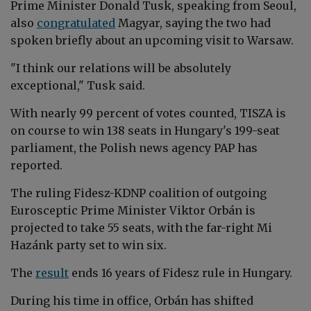
Prime Minister Donald Tusk, speaking from Seoul,
also
congratulated
Magyar, saying the two had
spoken briefly about an upcoming visit to Warsaw.
"I think our relations will be absolutely
exceptional," Tusk said.
With nearly 99 percent of votes counted, TISZA is
on course to win 138 seats in Hungary's 199-seat
parliament, the Polish news agency PAP has
reported.
The ruling Fidesz-KDNP coalition of outgoing
Eurosceptic Prime Minister Viktor Orbán is
projected to take 55 seats, with the far-right Mi
Hazánk party set to win six.
The
result
ends 16 years of Fidesz rule in Hungary.
During his time in office,
Orbán
has shifted