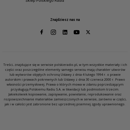
Sklep Polskiego Radia
Znajdziesz nas na
Treści, znajdujące się w serwisie polskieradio.pl, w tym wszystkie materiały i ich
części oraz poszczególne elementy samego serwisu mają charakter utworów
lub wytworów objętych ochroną Ustawy z dnia 4 lutego 1994 r. o prawie
autorskim i prawach pokrewnych lub Ustawy z dnia 30 czerwca 2000 r. Prawo
własności przemysłowej. Prawa o których mowa w zdaniu poprzedzającym
przysługują Polskiemu Radiu S.A. w likwidacji lub podmiotom trzecim.
Jakiekolwiek kopiowanie, zapisywanie, powielanie, reprodukowanie oraz
rozpowszechnianie materiałów zamieszczonych w serwisie, zarówno w części,
jak i w całości jest zabronione bez uprzedniej pisemnej zgody uprawnionego.