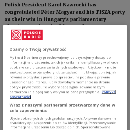
Polish President Karol Nawrocki has
congratulated Péter Magyar and his TISZA party
on their win in Hungary's parliamentary
elections, saying the "thousand-year
friendship" between Poland and Hungary must
endure regardless of political changes.
Dbamy o Twoją prywatność
My i nasi
5
partnerzy przechowujemy lub uzyskujemy dostęp do
informacji na urządzeniu, takich jak unikalne identyfikatory w plikach
cookie w celu przetwarzania danych osobowych. Użytkownik może
zaakceptować swoje wybory lub zarządzać nimi, klikając poniżej, jak
również skorzystać z prawa do sprzeciwu na podstawie prawnie
uzasadnionego interesu lub w dowolnym momencie na stronie
polityki prywatności. Te wybory będą sygnalizowane naszym
partnerom i nie będą miały wpływu na dane przeglądania.
Polityka
prywatności
Wraz z naszymi partnerami przetwarzamy dane w
celu zapewnienia:
Użycie dokładnych danych geolokalizacyjnych. Aktywne skanowanie
charakterystyki urządzenia do celów identyfikacji. Przechowywanie
Polish President Karol Nawrocki attends a ceremony in Warsaw, on
informacji na urządzeniu lub dostęp do nich. Spersonalizowane
Monday.
PAP/Albert Zawada