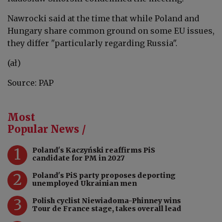
Nawrocki said at the time that while Poland and
Hungary share common ground on some EU issues,
they differ "particularly regarding Russia".
(ał)
Source: PAP
Most
Popular News /
1
Poland's Kaczyński reaffirms PiS
candidate for PM in 2027
2
Poland's PiS party proposes deporting
unemployed Ukrainian men
3
Polish cyclist Niewiadoma-Phinney wins
Tour de France stage, takes overall lead