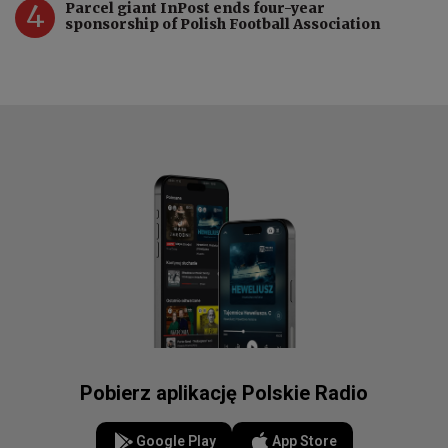
4
Parcel giant InPost ends four-year
sponsorship of Polish Football Association
Pobierz aplikację Polskie Radio
Google Play
App Store