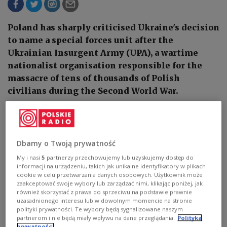
Poland has sharply criticised Ukraine's decision
to name a special forces unit after the
Ukrainian Insurgent Army (UPA), a wartime
nationalist organisation responsible for the
massacre of tens of thousands of Polish
civilians during the Second World War.
Dbamy o Twoją prywatność
My i nasi
5
partnerzy przechowujemy lub uzyskujemy dostęp do
informacji na urządzeniu, takich jak unikalne identyfikatory w plikach
cookie w celu przetwarzania danych osobowych. Użytkownik może
zaakceptować swoje wybory lub zarządzać nimi, klikając poniżej, jak
również skorzystać z prawa do sprzeciwu na podstawie prawnie
uzasadnionego interesu lub w dowolnym momencie na stronie
polityki prywatności. Te wybory będą sygnalizowane naszym
partnerom i nie będą miały wpływu na dane przeglądania.
Polityka
prywatności