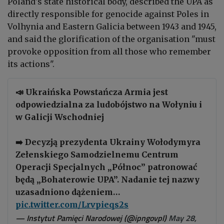
Poland's state historical body, described the UPA as
directly responsible for genocide against Poles in
Volhynia and Eastern Galicia between 1943 and 1945,
and said the glorification of the organisation "must
provoke opposition from all those who remember
its actions".
📣 Ukraińska Powstańcza Armia jest
odpowiedzialna za ludobójstwo na Wołyniu i
w Galicji Wschodniej
➡️ Decyzją prezydenta Ukrainy Wołodymyra
Zełenskiego Samodzielnemu Centrum
Operacji Specjalnych „Północ” patronować
będą „Bohaterowie UPA”. Nadanie tej nazwy
uzasadniono dążeniem…
pic.twitter.com/Lrvpieqs2s
— Instytut Pamięci Narodowej (@ipngovpl)
May 28,