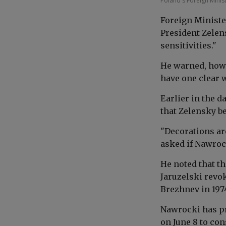
Poland's Foreign Minis
Foreign Ministe
President Zelens
sensitivities."
He warned, howe
have one clear 
Earlier in the 
that Zelensky b
"Decorations ar
asked if Nawroc
He noted that th
Jaruzelski revo
Brezhnev in 197
Nawrocki has pr
on June 8 to co