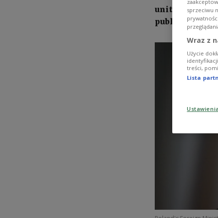
zaakceptowa
unit after the
sprzeciwu 
prywatnośc
public row over
przeglądani
Wraz z n
Użycie dokł
identyfikac
treści, pom
Lista par
Ustawieni