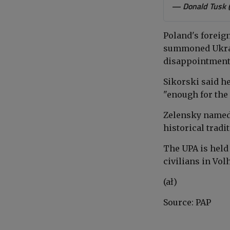
— Donald Tusk 
Poland's foreig
summoned Ukrai
disappointment
Sikorski said he
"enough for the
Zelensky named 
historical tradi
The UPA is held
civilians in Vol
(ał)
Source: PAP