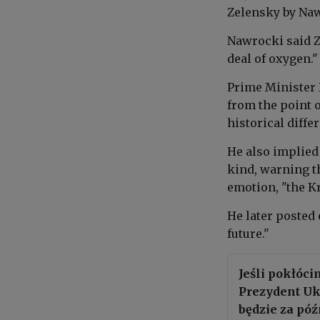
Zelensky by Naw
Nawrocki said 
deal of oxygen."
Prime Minister 
from the point o
historical diffe
He also implied
kind, warning th
emotion, "the K
He later posted 
future."
Jeśli pokłóci
Prezydent Uk
będzie za póź