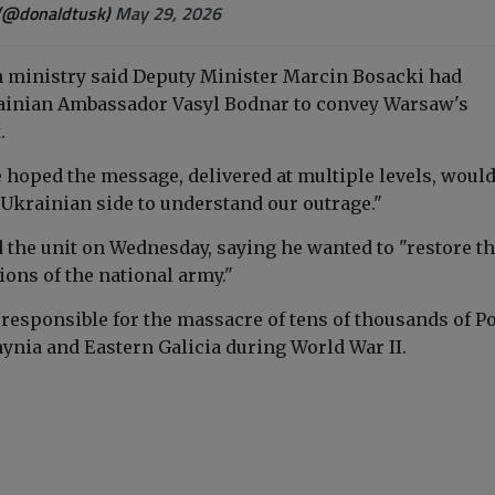
(@donaldtusk)
May 29, 2026
n ministry said Deputy Minister Marcin Bosacki had
nian Ambassador Vasyl Bodnar to convey Warsaw's
.
 hoped the message, delivered at multiple levels, would
 Ukrainian side to understand our outrage."
the unit on Wednesday, saying he wanted to "restore t
tions of the national army."
 responsible for the massacre of tens of thousands of P
hynia and Eastern Galicia during World War II.