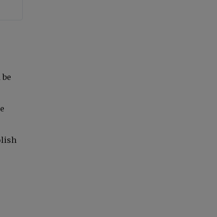
 be
he
olish