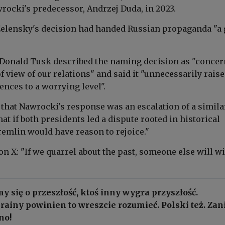
rocki's predecessor, Andrzej Duda, in 2023.
Zelensky's decision had handed Russian propaganda
"a
Donald Tusk described the naming decision as "conce
f view of our relations" and said it "unnecessarily rais
rences to a worrying level".
 that Nawrocki's response was an escalation of a simila
at if both presidents led a dispute rooted in historical
remlin would have reason to rejoice."
on X: "If we quarrel about the past, someone else will w
my się o przeszłość, ktoś inny wygra przyszłość.
rainy powinien to wreszcie rozumieć. Polski też. Za
no!