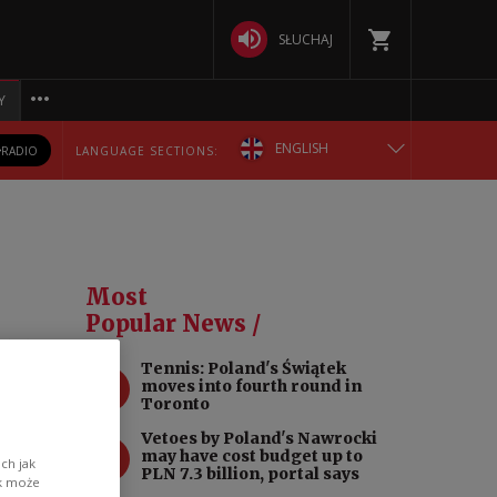
SŁUCHAJ
Y
ENGLISH
RADIO
LANGUAGE SECTIONS:
POLSKA
БЕЛАРУСКАЯ
Most
DEUTSCH
Popular News /
arn
Tennis: Poland's Świątek
РУССКИЙ
1
moves into fourth round in
Toronto
УКРАЇНСЬКА
Vetoes by Poland's Nawrocki
2
may have cost budget up to
ch jak
PLN 7.3 billion, portal says
ik może
itary