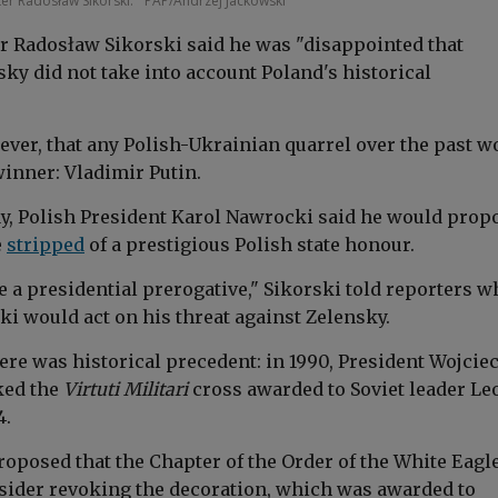
ter Radosław Sikorski.
PAP/Andrzej Jackowski
r Radosław Sikorski said he was "disappointed that
ky did not take into account Poland's historical
ver, that any Polish-Ukrainian quarrel over the past w
winner: Vladimir Putin.
day, Polish President Karol Nawrocki said he would prop
e
stripped
of a prestigious Polish state honour.
e a presidential prerogative," Sikorski told reporters 
ki would act on his threat against Zelensky.
ere was historical precedent: in 1990, President Wojcie
ked the
Virtuti Militari
cross awarded to Soviet leader Le
4.
oposed that the Chapter of the Order of the White Eagl
nsider revoking the decoration, which was awarded to