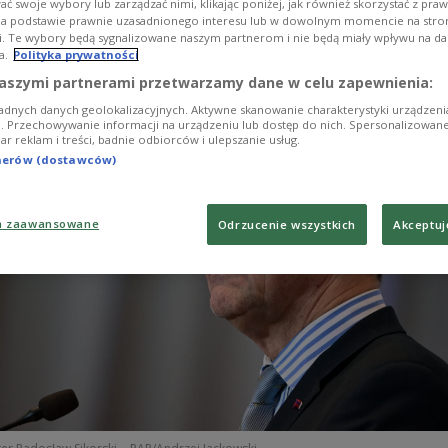
ć swoje wybory lub zarządzać nimi, klikając poniżej, jak również skorzystać z pra
 Ukrainian Insurgent Army (UPA), while cautioning t
na podstawie prawnie uzasadnionego interesu lub w dowolnym momencie na stroni
i. Te wybory będą sygnalizowane naszym partnerom i nie będą miały wpływu na d
 history would only benefit Russia.
a.
Polityka prywatności
aszymi partnerami przetwarzamy dane w celu zapewnienia:
adnych danych geolokalizacyjnych. Aktywne skanowanie charakterystyki urządzen
ji. Przechowywanie informacji na urządzeniu lub dostęp do nich. Spersonalizowane
iar reklam i treści, badnie odbiorców i ulepszanie usług.
tnerów (dostawców)
a zaawansowane
Odrzucenie wszystkich
Akceptuj