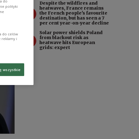
wa do
Despite the wildfires and
hat a
e polityki
heatwaves, France remains
3
ane
the French people’s favourite
destination, but has seen a 7
per cent year-on-year decline
Solar power shields Poland
ia do celów
4
from blackout risk as
 reklamy i
heatwave hits European
grids: expert
ę wszystkie