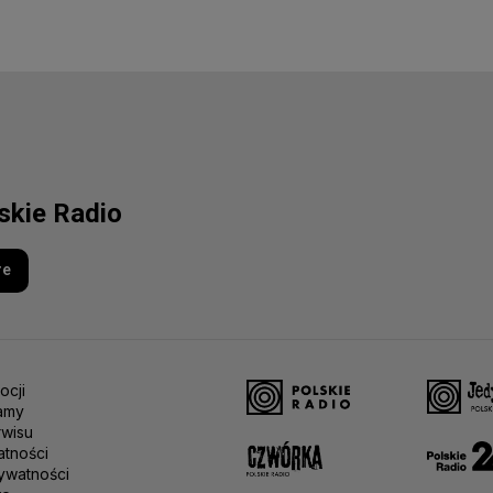
lskie Radio
re
ocji
amy
rwisu
atności
ywatności