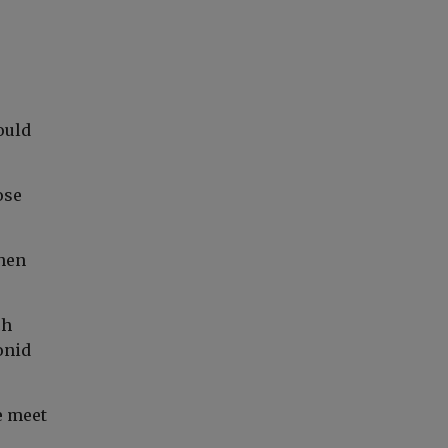
ould
ose
when
ch
onid
e meet