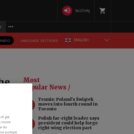
SŁUCHAJ
Y
ENGLISH
RADIO
LANGUAGE SECTIONS:
POLSKA
БЕЛАРУСКАЯ
 he
Most
DEUTSCH
Popular News /
Tennis: Poland's Świątek
РУССКИЙ
1
moves into fourth round in
Toronto
УКРАЇНСЬКА
ch jak
Polish far-right leader says
2
t
ik może
president could help forge
wa do
right-wing election pact
 his
e polityki