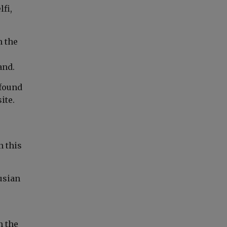
fi,
n the
and.
 found
ite.
n this
rusian
n the