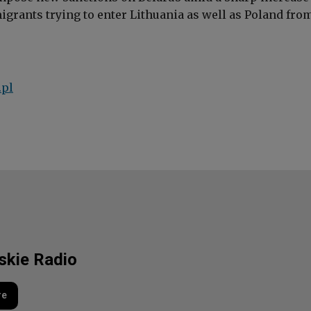
igrants trying to enter Lithuania as well as Poland from
.pl
lskie Radio
re