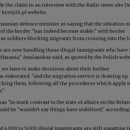
 the claim in an interview with the Baltic news site Del
e kresy24.pl website
.
thuanian defence minister as saying that the situation o
 of the border "has indeed become stable," with border
l as soldiers blocking migrants from crossing into the l
ns are now handling those illegal immigrants who have
ithuania,"
Anušauskas
said, as quoted by the Polish webs
, we have to make decisions about their further
as elaborated, "and the migration service is drawing up
king them, following all the procedures which apply i
."
as "in stark contrast to the state of affairs on the Bela
said he "wouldn't say things have stabilised," according
 4,000 to 5,000 illegal immigrants are still squatting i