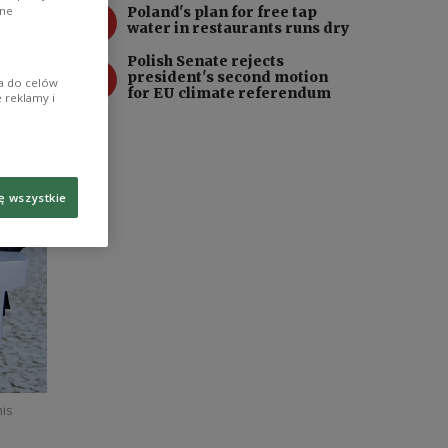
3
Poland's plan for free tap
ane
water in restaurants runs dry
Polish Senate rejects
4
president's second motion
ia do celów
for EU climate referendum
 reklamy i
ę wszystkie
his