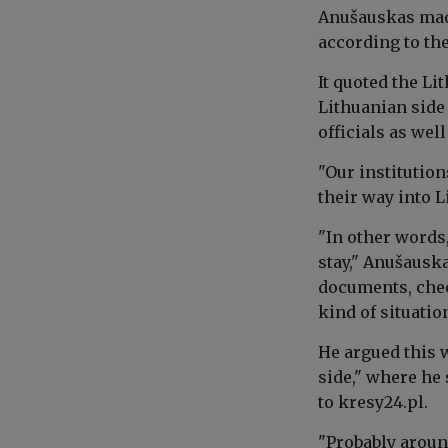
Anušauskas
made
according to
th
It quoted the Li
Lithuanian side
officials as wel
"Our institutio
their way into L
"In other words
stay," Anušausk
documents, chec
kind of situation
He argued this w
side," where he 
to
kresy24.pl.
"Probably around