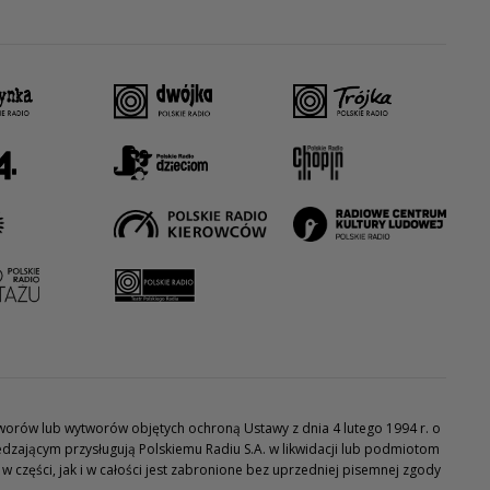
utworów lub wytworów objętych ochroną Ustawy z dnia 4 lutego 1994 r. o
dzającym przysługują Polskiemu Radiu S.A. w likwidacji lub podmiotom
części, jak i w całości jest zabronione bez uprzedniej pisemnej zgody