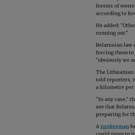
forests of weste
according to kr
He added: "Other
running out."
Belarusian law 
forcing them to 
"obviously we ar
The Lithuanian 
told reporters, w
a kilometre per 
"In any case," 
see that Belaru
preparing for t
A
spokesman
fo
could move
to i