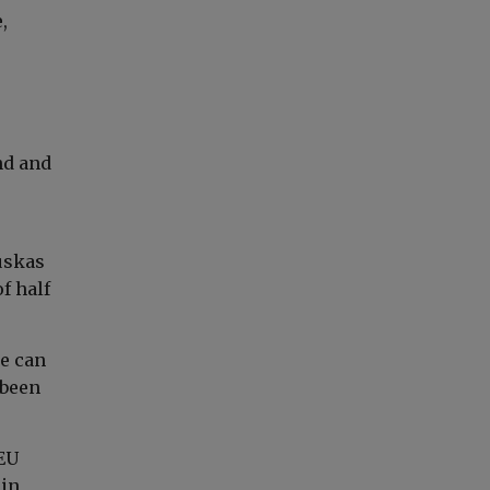
,
nd and
uskas
of half
we can
 been
EU
 in