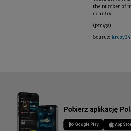
the number of m
country.
(pm/gs)
Source:
kresy24
Pobierz aplikację Po
Google Play
App Sto