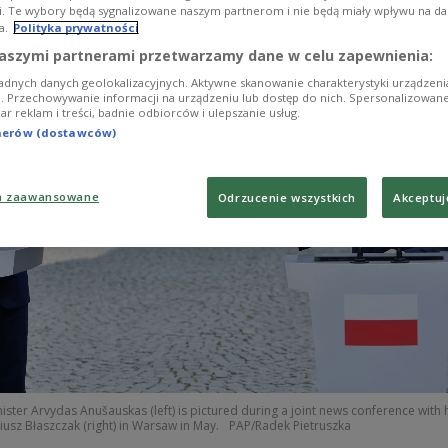
lish website reported on Friday.
i. Te wybory będą sygnalizowane naszym partnerom i nie będą miały wpływu na d
a.
Polityka prywatności
aszymi partnerami przetwarzamy dane w celu zapewnienia:
adnych danych geolokalizacyjnych. Aktywne skanowanie charakterystyki urządzen
ji. Przechowywanie informacji na urządzeniu lub dostęp do nich. Spersonalizowane
iar reklam i treści, badnie odbiorców i ulepszanie usług.
tnerów (dostawców)
a zaawansowane
Odrzucenie wszystkich
Akceptuj
ister Arvydas Anušauskas (left) is pictured during a joint news conference with 
usz Błaszczak (right) in Warsaw in May.
PAP/Radek Pietruszka