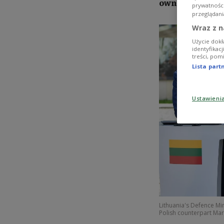
own trap," a Po
prywatnośc
przeglądani
Wraz z n
Użycie dokł
identyfikac
treści, pom
Lista par
Ustawieni
Lithuania's Defence Min
Polish counterpart Mari