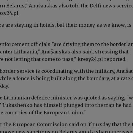
rn Belarus,"
Anušauskas
also told the
Delfi news service
esy24.pl
.
s are staying in hotels, but their money, as we know, is
enforcement officials "are driving them to the borderla
enter Lithuania," Anušauskas also said, stressing that
e not letting that come to pass," kresy24.pl reported.
border service is coordinating with the military, Anuša
hile a fence is being built along the boundary, at a rate 
day.
the Lithuanian defence minister was quoted as saying, "
s' Lukashenko has himself plunged into the trap he had
he countries of the European Union."
r the European Commission said on Thursday that the 
mpose new sanctions on Belarus amid a sharp increase