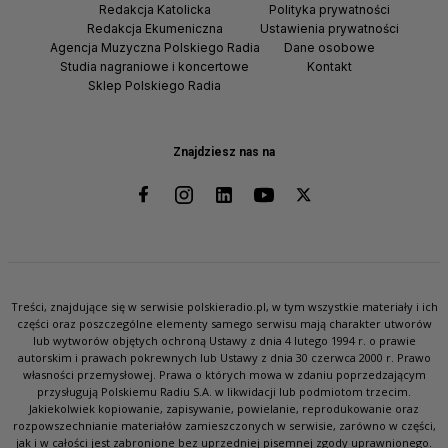
Redakcja Katolicka
Polityka prywatności
Redakcja Ekumeniczna
Ustawienia prywatności
Agencja Muzyczna Polskiego Radia
Dane osobowe
Studia nagraniowe i koncertowe
Kontakt
Sklep Polskiego Radia
Znajdziesz nas na
Treści, znajdujące się w serwisie polskieradio.pl, w tym wszystkie materiały i ich
części oraz poszczególne elementy samego serwisu mają charakter utworów
lub wytworów objętych ochroną Ustawy z dnia 4 lutego 1994 r. o prawie
autorskim i prawach pokrewnych lub Ustawy z dnia 30 czerwca 2000 r. Prawo
własności przemysłowej. Prawa o których mowa w zdaniu poprzedzającym
przysługują Polskiemu Radiu S.A. w likwidacji lub podmiotom trzecim.
Jakiekolwiek kopiowanie, zapisywanie, powielanie, reprodukowanie oraz
rozpowszechnianie materiałów zamieszczonych w serwisie, zarówno w części,
jak i w całości jest zabronione bez uprzedniej pisemnej zgody uprawnionego.