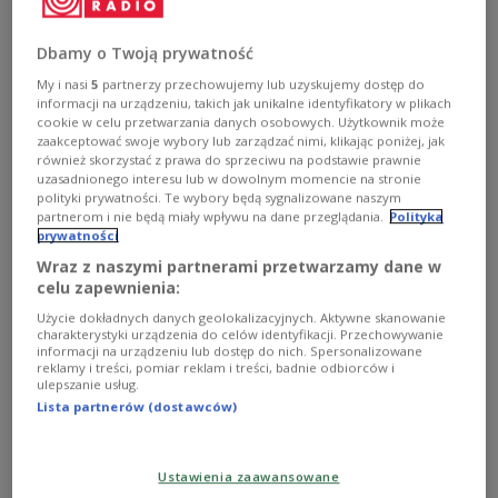
disappointment at the luke-warm promises
made to Ukraine at NATO's Vilnius Summit.
Dbamy o Twoją prywatność
My i nasi
5
partnerzy przechowujemy lub uzyskujemy dostęp do
informacji na urządzeniu, takich jak unikalne identyfikatory w plikach
cookie w celu przetwarzania danych osobowych. Użytkownik może
zaakceptować swoje wybory lub zarządzać nimi, klikając poniżej, jak
również skorzystać z prawa do sprzeciwu na podstawie prawnie
uzasadnionego interesu lub w dowolnym momencie na stronie
polityki prywatności. Te wybory będą sygnalizowane naszym
partnerom i nie będą miały wpływu na dane przeglądania.
Polityka
prywatności
Wraz z naszymi partnerami przetwarzamy dane w
celu zapewnienia:
Użycie dokładnych danych geolokalizacyjnych. Aktywne skanowanie
charakterystyki urządzenia do celów identyfikacji. Przechowywanie
informacji na urządzeniu lub dostęp do nich. Spersonalizowane
General Stanisław Koziej
Wojciech Kusiński, Polskie Radio
reklamy i treści, pomiar reklam i treści, badnie odbiorców i
ulepszanie usług.
In an
interview
for Poland's daily Super Express,
Lista partnerów (dostawców)
General Stanisław Koziej expressed
disappointment that NATO was not more
Ustawienia zaawansowane
forthcoming in its committment to Ukrainian