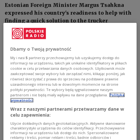
Estonian Foreign Minister Margus Tsahkna
expressed his country's readiness to help with
finding a quick solution to the trucker
blockades problem on the Polish-Ukrainian
border.
Dbamy o Twoją prywatność
My i nasi
5
partnerzy przechowujemy lub uzyskujemy dostęp do
informacji na urządzeniu, takich jak unikalne identyfikatory w plikach
cookie w celu przetwarzania danych osobowych. Użytkownik może
zaakceptować swoje wybory lub zarządzać nimi, klikając poniżej, jak
również skorzystać z prawa do sprzeciwu na podstawie prawnie
uzasadnionego interesu lub w dowolnym momencie na stronie
polityki prywatności. Te wybory będą sygnalizowane naszym
partnerom i nie będą miały wpływu na dane przeglądania.
Polityka
prywatności
Wraz z naszymi partnerami przetwarzamy dane w
celu zapewnienia:
Użycie dokładnych danych geolokalizacyjnych. Aktywne skanowanie
charakterystyki urządzenia do celów identyfikacji. Przechowywanie
Margus Tsahkna
Ave Maria Mõistlik, CC BY-SA 4.0 via Wikimedia
informacji na urządzeniu lub dostęp do nich. Spersonalizowane
Commons
reklamy i treści, pomiar reklam i treści, badnie odbiorców i