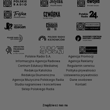
Polskie Radio S.A.
Agencja Promocji
Informacyjna Agencja Radiowa
Agencja Reklamy
Centrum Edukacji Medialnej
Regulamin serwisu
Redakcja Katolicka
Polityka prywatności
Redakcja Ekumeniczna
Ustawienia prywatności
Agencja Muzyczna Polskiego Radia
Dane osobowe
Studia nagraniowe i koncertowe
Kontakt
Sklep Polskiego Radia
Znajdziesz nas na