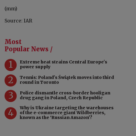
(mm)
Source: IAR
Most
Popular News /
1
Extreme heat strains Central Europe's
power supply
2
Tennis: Poland's Świątek moves into third
round in Toronto
3
Police dismantle cross-border hooligan
drug gang in Poland, Czech Republic
Why is Ukraine targeting the warehouses
4
of the e-commerce giant Wildberries,
known as the ‘Russian Amazon’?