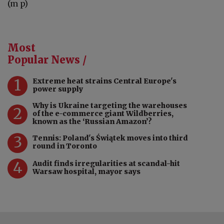
(m p)
Most
Popular News /
1
Extreme heat strains Central Europe's
power supply
Why is Ukraine targeting the warehouses
2
of the e-commerce giant Wildberries,
known as the ‘Russian Amazon’?
3
Tennis: Poland's Świątek moves into third
round in Toronto
4
Audit finds irregularities at scandal-hit
Warsaw hospital, mayor says