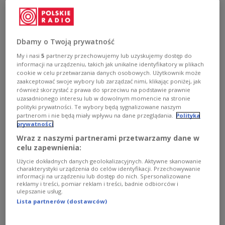
The official confirmation of King Charles III's
visit to Poland for the Auschwitz-Birkenau
camp liberation commemoration comes from
Dbamy o Twoją prywatność
Buckingham Palace, backing previous media
My i nasi
5
partnerzy przechowujemy lub uzyskujemy dostęp do
reports.
informacji na urządzeniu, takich jak unikalne identyfikatory w plikach
cookie w celu przetwarzania danych osobowych. Użytkownik może
zaakceptować swoje wybory lub zarządzać nimi, klikając poniżej, jak
również skorzystać z prawa do sprzeciwu na podstawie prawnie
uzasadnionego interesu lub w dowolnym momencie na stronie
polityki prywatności. Te wybory będą sygnalizowane naszym
partnerom i nie będą miały wpływu na dane przeglądania.
Polityka
prywatności
Wraz z naszymi partnerami przetwarzamy dane w
celu zapewnienia:
Użycie dokładnych danych geolokalizacyjnych. Aktywne skanowanie
charakterystyki urządzenia do celów identyfikacji. Przechowywanie
informacji na urządzeniu lub dostęp do nich. Spersonalizowane
reklamy i treści, pomiar reklam i treści, badnie odbiorców i
ulepszanie usług.
Lista partnerów (dostawców)
King Charles III leaves Waltham Forest Town Hall after a reception to
celebrate the cohesion of the borough’s community, highlighted by huge
anti-racism protest in August 2024, when tens of thousands of people