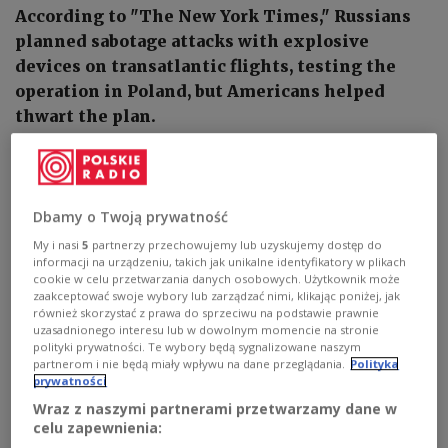
According to "The New York Times," Russians
planned sabotage attacks with explosive
devices on transatlantic flights, testing the
operation in Poland, but Americans helped
thwart the plan.
Dbamy o Twoją prywatność
My i nasi
5
partnerzy przechowujemy lub uzyskujemy dostęp do
informacji na urządzeniu, takich jak unikalne identyfikatory w plikach
cookie w celu przetwarzania danych osobowych. Użytkownik może
zaakceptować swoje wybory lub zarządzać nimi, klikając poniżej, jak
również skorzystać z prawa do sprzeciwu na podstawie prawnie
uzasadnionego interesu lub w dowolnym momencie na stronie
polityki prywatności. Te wybory będą sygnalizowane naszym
partnerom i nie będą miały wpływu na dane przeglądania.
Polityka
prywatności
Russian President Vladimir Putin speaks on the phone in this illustrative
Wraz z naszymi partnerami przetwarzamy dane w
photo, taken in Moscow, Russia, on 07 January 2025.
ALEXANDER
celu zapewnienia:
KAZAKOV/KREMLIN/POOL/PAP/EPA