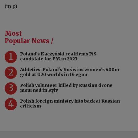
(m p)
Most
Popular News /
1
Poland's Kaczyński reaffirms PiS
candidate for PM in 2027
2
Athletics: Poland's Kuś wins women's 400m
gold at U20 worlds in Oregon
3
Polish volunteer killed by Russian drone
mourned in Kyiv
4
Polish foreign ministry hits back at Russian
criticism