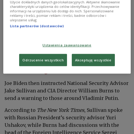
Użycie dokładnych danych geolokalizacyjnych. Aktywne skanowanie
charakterystyki urządzenia do celów identyfikacji. Przechowywanie
The New York Times
reported that the operation
informacji na urządzeniu lub dostęp do nich. Spersonalizowane
involved placing self-igniting packages on planes
reklamy i treści, pomiar reklam i treści, badnie odbiorców i
ulepszanie usług.
bound for the U.S. and Canada, with its effectiveness
Lista partnerów (dostawców)
tested over the summer when fires erupted in
cargo hangars storing courier shipments in
Germany, the United Kingdom, and Poland.
Ustawienia zaawansowane
Odrzucenie wszystkich
Akceptuję wszystkie
U.S. warns Russia over sabotage plans on
transatlantic flights
Joe Biden then instructed National Security Advisor
Jake Sullivan and CIA Director William Burns to
send a warning to those around Vladimir Putin.
According to
The New York Times
, Sullivan spoke
with Russian President’s security advisor Yuri
Ushakov, while Burns had discussions with the
head of the Foreign Intelligence Service Sergei