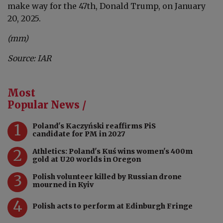
make way for the 47th, Donald Trump, on January
20, 2025.
(mm)
Source: IAR
Most
Popular News /
1
Poland's Kaczyński reaffirms PiS
candidate for PM in 2027
2
Athletics: Poland's Kuś wins women's 400m
gold at U20 worlds in Oregon
3
Polish volunteer killed by Russian drone
mourned in Kyiv
4
Polish acts to perform at Edinburgh Fringe