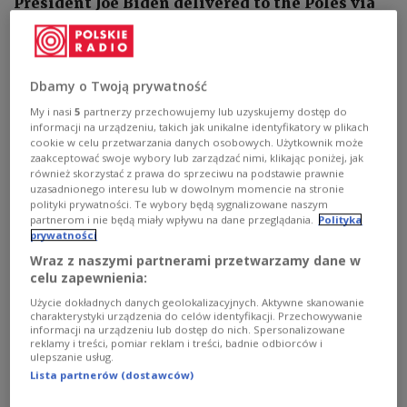
President Joe Biden delivered to the Poles via
Polish Radio on the eve of leaving office. The
incumbent American leader added that he prays
to God for the next administration to take all
Dbamy o Twoją prywatność
the right actions to stop Vladimir Putin.
My i nasi
5
partnerzy przechowujemy lub uzyskujemy dostęp do
informacji na urządzeniu, takich jak unikalne identyfikatory w plikach
cookie w celu przetwarzania danych osobowych. Użytkownik może
zaakceptować swoje wybory lub zarządzać nimi, klikając poniżej, jak
również skorzystać z prawa do sprzeciwu na podstawie prawnie
uzasadnionego interesu lub w dowolnym momencie na stronie
polityki prywatności. Te wybory będą sygnalizowane naszym
partnerom i nie będą miały wpływu na dane przeglądania.
Polityka
prywatności
Wraz z naszymi partnerami przetwarzamy dane w
celu zapewnienia:
Użycie dokładnych danych geolokalizacyjnych. Aktywne skanowanie
charakterystyki urządzenia do celów identyfikacji. Przechowywanie
informacji na urządzeniu lub dostęp do nich. Spersonalizowane
reklamy i treści, pomiar reklam i treści, badnie odbiorców i
ulepszanie usług.
46th US President, Joe Biden (illustration image)
PAP/EPA/MANDEL
NGAN/POOL
Lista partnerów (dostawców)