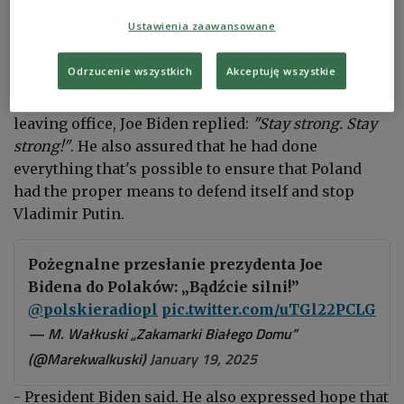
On Saturday, Polish Radio correspondent, Marek
Wałkuski, unexpectedly met the American
Ustawienia zaawansowane
president on the premises of the White House.
Odrzucenie wszystkich
Akceptuję wszystkie
Asked what message he had for the Poles before
leaving office, Joe Biden replied:
"Stay strong. Stay
strong!"
. He also assured that he had done
everything that's possible to ensure that Poland
had the proper means to defend itself and stop
Vladimir Putin.
Pożegnalne przesłanie prezydenta Joe
Bidena do Polaków: „Bądźcie silni!”
@polskieradiopl
pic.twitter.com/uTGl22PCLG
— M. Wałkuski „Zakamarki Białego Domu”
(@Marekwalkuski)
January 19, 2025
- President Biden said. He also expressed hope that