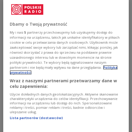
States is becoming increasingly unpopular
worldwide, while pessimism is growing across
Europe, and support is rising for Greenland’s
right to determine its own future.
Dbamy o Twoją prywatność
My i nasi
5
partnerzy przechowujemy lub uzyskujemy dostęp do
informacji na urządzeniu, takich jak unikalne identyfikatory w plikach
cookie w celu przetwarzania danych osobowych. Użytkownik może
zaakceptować swoje wybory lub zarządzać nimi, klikając poniżej, jak
również skorzystać z prawa do sprzeciwu na podstawie prawnie
uzasadnionego interesu lub w dowolnym momencie na stronie
polityki prywatności. Te wybory będą sygnalizowane naszym
partnerom i nie będą miały wpływu na dane przeglądania.
Polityka
prywatności
Wraz z naszymi partnerami przetwarzamy dane w
celu zapewnienia:
Użycie dokładnych danych geolokalizacyjnych. Aktywne skanowanie
charakterystyki urządzenia do celów identyfikacji. Przechowywanie
informacji na urządzeniu lub dostęp do nich. Spersonalizowane
reklamy i treści, pomiar reklam i treści, badnie odbiorców i
U.S. President Donald Trump.
REUTERS/Kylie Cooper
ulepszanie usług.
Lista partnerów (dostawców)
The findings come from the latest Democracy
Perception Index (DPI), released Friday by Nira Data