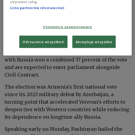
ulepszanie usług.
Lista partnerów (dostawców)
Prime Minister Nikol Pashinyan's party secured
49.8 percent of the vote, according to final results
released by the Central Election Commission on
Ustawienia zaawansowane
Monday, down from 54 percent in the 2021 election.
Odrzucenie wszystkich
Akceptuję wszystkie
Three opposition groups advocating closer ties
with Russia won a combined 37 percent of the vote
and are expected to enter parliament alongside
Civil Contract.
The election was Armenia's first national vote
since its 2023 military defeat by Azerbaijan, a
turning point that accelerated Yerevan's efforts to
deepen ties with Western countries while reducing
its dependence on longtime ally Russia.
Speaking early on Monday, Pashinyan hailed the