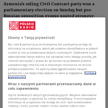
Armenia's ruling Civil Contract party won a
parliamentary election on Sunday, but pro-
Russian opposition groups posted stronger-
than-expected results, underscoring divisions
over the country's foreign policy direction and a
recent peace deal with Azerbaijan.
Dbamy o Twoją prywatność
My i nasi
5
partnerzy przechowujemy lub uzyskujemy dostęp do
informacji na urządzeniu, takich jak unikalne identyfikatory w plikach
cookie w celu przetwarzania danych osobowych. Użytkownik może
zaakceptować swoje wybory lub zarządzać nimi, klikając poniżej, jak
również skorzystać z prawa do sprzeciwu na podstawie prawnie
uzasadnionego interesu lub w dowolnym momencie na stronie
polityki prywatności. Te wybory będą sygnalizowane naszym
partnerom i nie będą miały wpływu na dane przeglądania.
Polityka
prywatności
Wraz z naszymi partnerami przetwarzamy dane w
celu zapewnienia:
Użycie dokładnych danych geolokalizacyjnych. Aktywne skanowanie
charakterystyki urządzenia do celów identyfikacji. Przechowywanie
informacji na urządzeniu lub dostęp do nich. Spersonalizowane
Armenia's pro-Western Prime Minister Nikol Pashinyan.
Primeminister.kz,
reklamy i treści, pomiar reklam i treści, badnie odbiorców i
CC BY 4.0 , via Wikimedia Commons