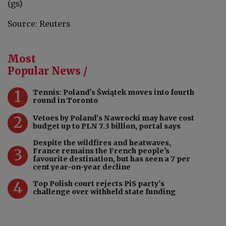
(gs)
Source: Reuters
Most
Popular News /
1
Tennis: Poland's Świątek moves into fourth
round in Toronto
2
Vetoes by Poland's Nawrocki may have cost
budget up to PLN 7.3 billion, portal says
Despite the wildfires and heatwaves,
3
France remains the French people’s
favourite destination, but has seen a 7 per
cent year-on-year decline
4
Top Polish court rejects PiS party's
challenge over withheld state funding