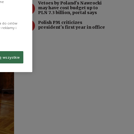
ane
Vetoes by Poland's Nawrocki
3
may have cost budget up to
PLN 7.3 billion, portal says
4
Polish PM criticizes
ia do celów
president's first year in office
 reklamy i
ę wszystkie