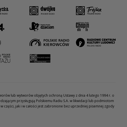
utworów lub wytworów objętych ochroną Ustawy z dnia 4 lutego 1994 r. o
dzającym przysługują Polskiemu Radiu S.A. w likwidacji lub podmiotom
części, jak i w całości jest zabronione bez uprzedniej pisemnej zgody