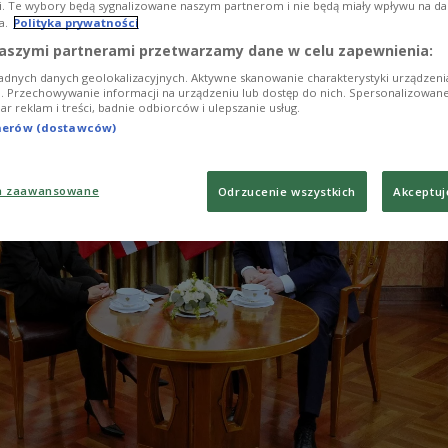
i. Te wybory będą sygnalizowane naszym partnerom i nie będą miały wpływu na d
following Russia’s invasion of Ukraine.
a.
Polityka prywatności
aszymi partnerami przetwarzamy dane w celu zapewnienia:
adnych danych geolokalizacyjnych. Aktywne skanowanie charakterystyki urządzen
ji. Przechowywanie informacji na urządzeniu lub dostęp do nich. Spersonalizowane
iar reklam i treści, badnie odbiorców i ulepszanie usług.
tnerów (dostawców)
a zaawansowane
Odrzucenie wszystkich
Akceptuj