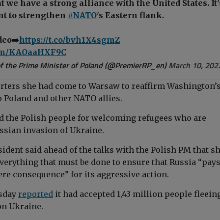
t we have a strong alliance with the United States. It'
nt to strengthen
#NATO
's Eastern flank.
deo➡️
https://t.co/bvh1X4sgmZ
.com/KAOaaHXF9C
f the Prime Minister of Poland (@PremierRP_en)
March 10, 202
orters she had come to Warsaw to reaffirm Washington’
 Poland and other NATO allies.
d the Polish people for welcoming refugees who are
ssian invasion of Ukraine.
ident said ahead of the talks with the Polish PM that s
verything that must be done to ensure that Russia “pays
ere consequence” for its aggressive action.
sday
reported
it had
accepted 1,43 million people fleein
on Ukraine.