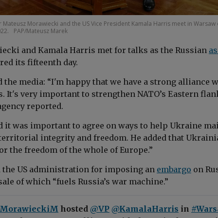
er Mateusz Morawiecki and the US Vice President Kamala Harris meet in Warsaw
022.
PAP/Mateusz Marek
cki and Kamala Harris met for talks as the Russian
as
ed its fifteenth day.
 the media: “
I'm happy that we have a strong alliance w
s. It's very important to strengthen NATO’s Eastern flank
agency reported.
 it was important to agree on ways to help Ukraine ma
 territorial integrity and freedom. He added that Ukrain
or the freedom of the whole of Europe.”
 the US administration for imposing an
embargo
on Ru
 sale of which “fuels Russia’s war machine.”
MorawieckiM
hosted
@VP
@KamalaHarris
in
#Wars