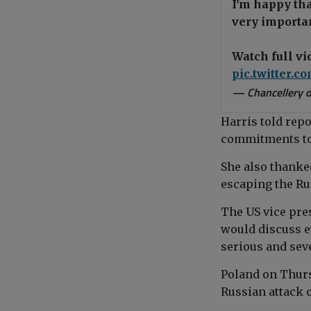
I'm happy tha
very importa
Watch full vi
pic.twitter
— Chancellery o
Harris told rep
commitments to
She also thanke
escaping the Ru
The US vice pres
would discuss e
serious and sev
Poland on Thur
Russian attack 