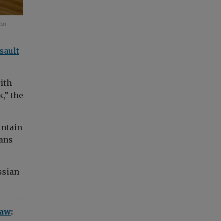
 on
sault
ith
,” the
intain
ians
ssian
aw
: