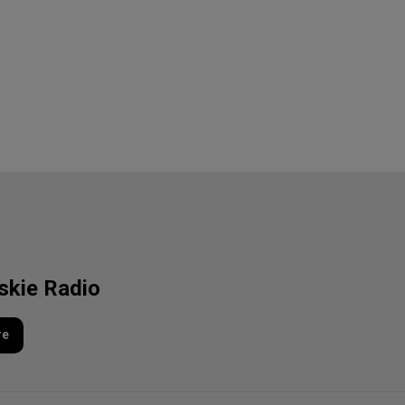
lskie Radio
re