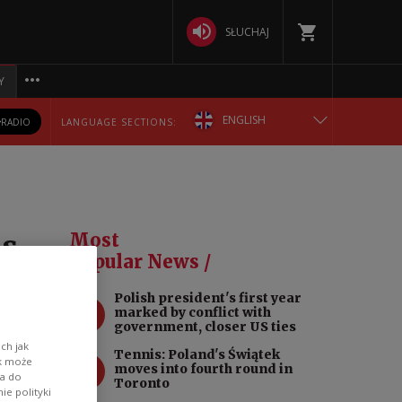
SŁUCHAJ
Y
ENGLISH
RADIO
LANGUAGE SECTIONS:
POLSKA
БЕЛАРУСКАЯ
ss
Most
DEUTSCH
Popular News /
n
Polish president's first year
РУССКИЙ
1
marked by conflict with
government, closer US ties
УКРАЇНСЬКА
ch jak
Tennis: Poland's Świątek
2
ik może
moves into fourth round in
e
wa do
Toronto
e polityki
of the