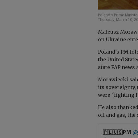
Poland's Prime Minist
Thursday, March 10, 2
Mateusz Morawie
on Ukraine enter
Poland’s PM told
the United State
state PAP news 
Morawiecki said
its sovereignty,
were “fighting f
He also thanked
oil and gas, the
🇵🇱🇺🇸PM
@