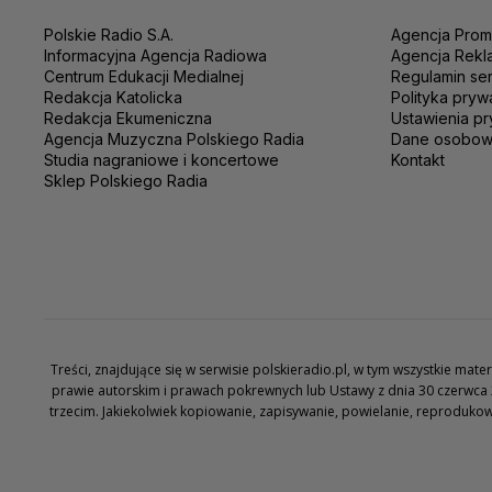
Polskie Radio S.A.
Agencja Prom
Informacyjna Agencja Radiowa
Agencja Rekl
Centrum Edukacji Medialnej
Regulamin se
Redakcja Katolicka
Polityka pryw
Redakcja Ekumeniczna
Ustawienia pr
Agencja Muzyczna Polskiego Radia
Dane osobo
Studia nagraniowe i koncertowe
Kontakt
Sklep Polskiego Radia
Treści, znajdujące się w serwisie polskieradio.pl, w tym wszystkie ma
prawie autorskim i prawach pokrewnych lub Ustawy z dnia 30 czerwca 
trzecim. Jakiekolwiek kopiowanie, zapisywanie, powielanie, reproduko