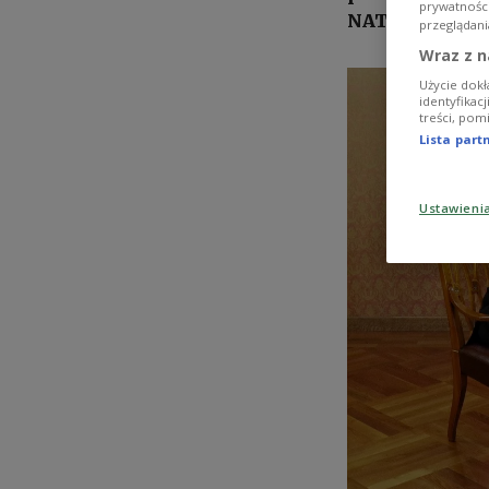
prywatnośc
NATO alliance 
przeglądani
Wraz z n
Użycie dokł
identyfikac
treści, pom
Lista par
Ustawieni