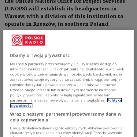
the United Nations Office for Project Services
(UNOPS) will establish its headquarters in
Warsaw, with a division of this institution to
operate in Rzeszów, in southern Poland.
Dbamy o Twoją prywatność
My i nasi
5
partnerzy przechowujemy lub uzyskujemy dostęp do
informacji na urządzeniu, takich jak unikalne identyfikatory w plikach
cookie w celu przetwarzania danych osobowych. Użytkownik może
zaakceptować swoje wybory lub zarządzać nimi, klikając poniżej, jak
również skorzystać z prawa do sprzeciwu na podstawie prawnie
uzasadnionego interesu lub w dowolnym momencie na stronie
polityki prywatności. Te wybory będą sygnalizowane naszym
partnerom i nie będą miały wpływu na dane przeglądania.
Polityka
prywatności
A United Nations Office for Project Services (UNOPS) headquarters will be
Wraz z naszymi partnerami przetwarzamy dane w
established in Warsaw.
UNOPS/Websi/Pixaby.com/CC0
celu zapewnienia:
Użycie dokładnych danych geolokalizacyjnych. Aktywne skanowanie
During a meeting in New York, UNOPS Executive
charakterystyki urządzenia do celów identyfikacji. Przechowywanie
Director Jorge Morrisa da Silva expressed