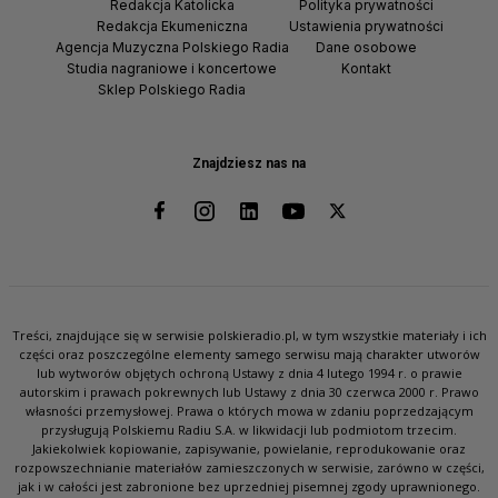
Redakcja Katolicka
Polityka prywatności
Redakcja Ekumeniczna
Ustawienia prywatności
Agencja Muzyczna Polskiego Radia
Dane osobowe
Studia nagraniowe i koncertowe
Kontakt
Sklep Polskiego Radia
Znajdziesz nas na
Treści, znajdujące się w serwisie polskieradio.pl, w tym wszystkie materiały i ich
części oraz poszczególne elementy samego serwisu mają charakter utworów
lub wytworów objętych ochroną Ustawy z dnia 4 lutego 1994 r. o prawie
autorskim i prawach pokrewnych lub Ustawy z dnia 30 czerwca 2000 r. Prawo
własności przemysłowej. Prawa o których mowa w zdaniu poprzedzającym
przysługują Polskiemu Radiu S.A. w likwidacji lub podmiotom trzecim.
Jakiekolwiek kopiowanie, zapisywanie, powielanie, reprodukowanie oraz
rozpowszechnianie materiałów zamieszczonych w serwisie, zarówno w części,
jak i w całości jest zabronione bez uprzedniej pisemnej zgody uprawnionego.