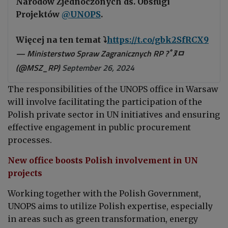
Narodów Zjednoczonych ds. Obsługi
Projektów
@UNOPS
.
Więcej na ten temat ⤵️
https://t.co/gbk2SfRCX9
— Ministerstwo Spraw Zagranicznych RP ?￰ﾟﾇﾱ
(@MSZ_RP)
September 26, 2024
The responsibilities of the UNOPS office in Warsaw
will involve facilitating the participation of the
Polish private sector in UN initiatives and ensuring
effective engagement in public procurement
processes.
New office boosts Polish involvement in UN
projects
Working together with the Polish Government,
UNOPS aims to utilize Polish expertise, especially
in areas such as green transformation, energy