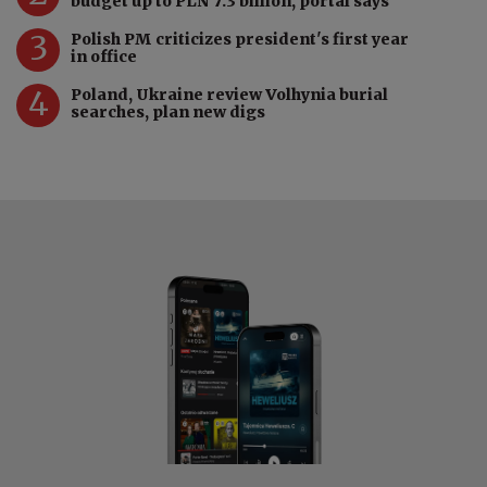
budget up to PLN 7.3 billion, portal says
3
Polish PM criticizes president's first year
in office
4
Poland, Ukraine review Volhynia burial
searches, plan new digs