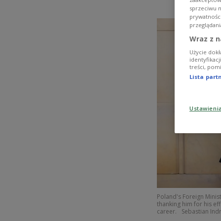
sprzeciwu 
prywatnośc
przeglądani
Wraz z n
Użycie dokł
identyfikac
treści, pom
Lista par
Ustawieni
Poland's Foreign Minis
thanking him for his ef
career.
Sebastian Ind