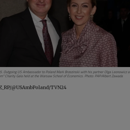
. Outgoing US Ambassador to Poland Mark Brzezinski with his partner Olga Leonowicz at
iom" Charity Gala held at the Warsaw School of Economics. Photo: PAP/Albert Zawada
SZ_RP/@USAmbPoland/TVN24