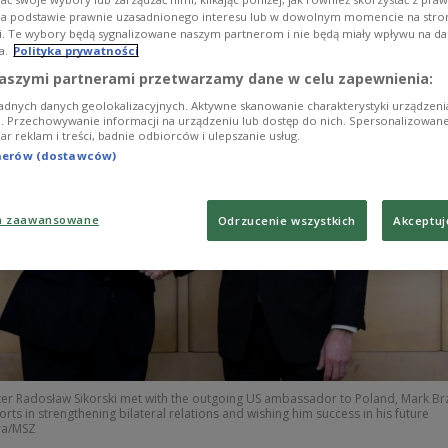
na podstawie prawnie uzasadnionego interesu lub w dowolnym momencie na stroni
i. Te wybory będą sygnalizowane naszym partnerom i nie będą miały wpływu na d
a.
Polityka prywatności
aszymi partnerami przetwarzamy dane w celu zapewnienia:
adnych danych geolokalizacyjnych. Aktywne skanowanie charakterystyki urządzen
ji. Przechowywanie informacji na urządzeniu lub dostęp do nich. Spersonalizowane
iar reklam i treści, badnie odbiorców i ulepszanie usług.
tnerów (dostawców)
a zaawansowane
Odrzucenie wszystkich
Akceptuj
ter Radosław Sikorski met with the outgoing US ambassador to Poland, Mark Brz
forts in strengthening bilateral relations and wishing him success in his future
ra/MSZ