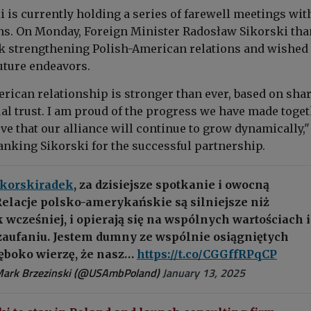
 is currently holding a series of farewell meetings wit
ans. On Monday, Foreign Minister Radosław Sikorski th
k strengthening Polish-American relations and wished
uture endeavors.
rican relationship is stronger than ever, based on sha
al trust. I am proud of the progress we have made toge
ve that our alliance will continue to grow dynamically,"
hanking Sikorski for the successful partnership.
korskiradek
, za dzisiejsze spotkanie i owocną
Relacje polsko-amerykańskie są silniejsze niż
wcześniej, i opierają się na wspólnych wartościach i
ufaniu. Jestem dumny ze wspólnie osiągniętych
łęboko wierzę, że nasz…
https://t.co/CGGffRPqCP
ark Brzezinski (@USAmbPoland)
January 13, 2025