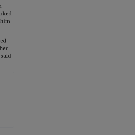
h
anked
 him
red
ther
 said