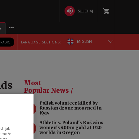
SŁUCHAJ
Y
ENGLISH
RADIO
LANGUAGE SECTIONS:
POLSKA
БЕЛАРУСКАЯ
nds
Most
DEUTSCH
Popular News /
e
Polish volunteer killed by
РУССКИЙ
1
Russian drone mourned in
Kyiv
УКРАЇНСЬКА
Athletics: Poland's Kuś wins
2
women's 400m gold at U20
ch jak
 day
worlds in Oregon
ik może
d.
wa do