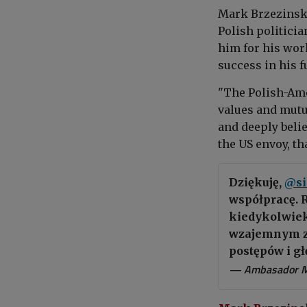
Mark Brzezinski
Polish politici
him for his wor
success in his f
"The Polish-Ame
values and mutu
and deeply belie
the US envoy, t
Dziękuję,
@si
współpracę. 
kiedykolwiek 
wzajemnym za
postępów i g
— Ambasador M