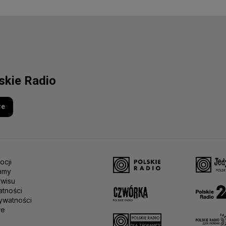
lskie Radio
re
ocji
amy
rwisu
atności
ywatności
we