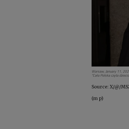
Warsaw, January 11, 2025
"Cała Polska czyta dziec
Source: X/@/M
(m p)