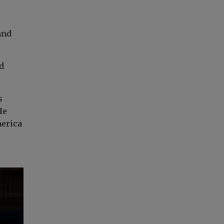
and
nd
s
He
merica