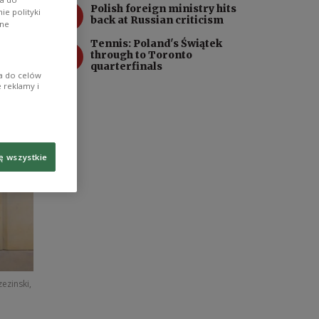
3
Polish foreign ministry hits
e polityki
back at Russian criticism
ane
Tennis: Poland's Świątek
4
through to Toronto
quarterfinals
ia do celów
 reklamy i
ę wszystkie
ezinski,