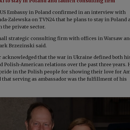
i to stay in Poland and launch consulting firm
 US Embassy in Poland confirmed in an interview with
da-Zalewska on TVN24 that he plans to stay in Poland 
 the private sector.
small strategic consulting firm with offices in Warsaw a
rk Brzezinski said.
acknowledged that the war in Ukraine defined both hi
d Polish-American relations over the past three years. 
pride in the Polish people for showing their love for A
that serving as ambassador was the fulfillment of his