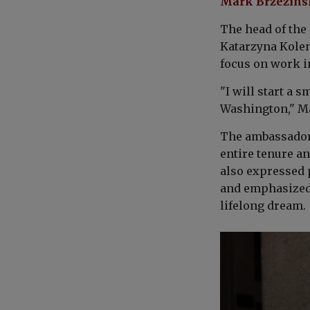
Mark Brzezinsk
The head of the
Katarzyna Kolen
focus on work in
"I will start a 
Washington," Ma
The ambassador 
entire tenure an
also expressed 
and emphasized 
lifelong dream.