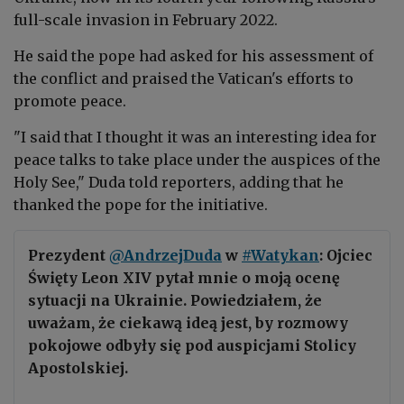
full-scale invasion in February 2022.
He said the pope had asked for his assessment of
the conflict and praised the Vatican's efforts to
promote peace.
"I said that I thought it was an interesting idea for
peace talks to take place under the auspices of the
Holy See," Duda told reporters, adding that he
thanked the pope for the initiative.
Prezydent
@AndrzejDuda
w
#Watykan
: Ojciec
Święty Leon XIV pytał mnie o moją ocenę
sytuacji na Ukrainie. Powiedziałem, że
uważam, że ciekawą ideą jest, by rozmowy
pokojowe odbyły się pod auspicjami Stolicy
Apostolskiej.