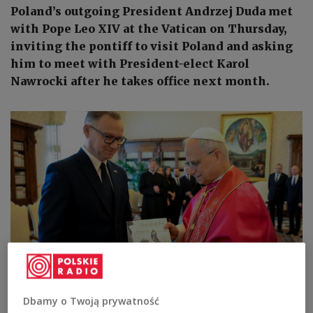
Poland’s outgoing President Andrzej Duda met
with Pope Leo XIV at the Vatican on Thursday,
inviting the pontiff to visit Poland and asking
him to meet with President-elect Karol
Nawrocki after he takes office next month.
Polish President Andrzej Duda and Pope Leo meet at the Vatican on
Thursday, July 3, 2025.
EPA/VATICAN MEDIA HANDOUT
Dbamy o Twoją prywatność