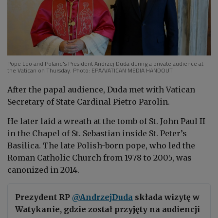
Pope Leo and Poland's President Andrzej Duda during a private audience at
the Vatican on Thursday. Photo: EPA/VATICAN MEDIA HANDOUT
After the papal audience, Duda met with Vatican
Secretary of State Cardinal Pietro Parolin.
He later laid a wreath at the tomb of St. John Paul II
in the Chapel of St. Sebastian inside St. Peter’s
Basilica. The late Polish-born pope, who led the
Roman Catholic Church from 1978 to 2005, was
canonized in 2014.
Prezydent RP
@AndrzejDuda
składa wizytę w
Watykanie, gdzie został przyjęty na audiencji