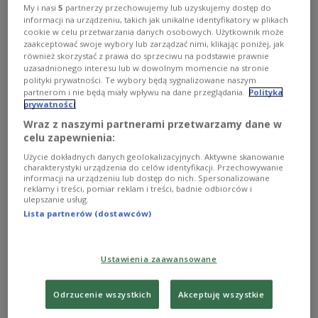
Speaking to reporters after the private audience,
My i nasi
5
partnerzy przechowujemy lub uzyskujemy dostęp do
informacji na urządzeniu, takich jak unikalne identyfikatory w plikach
Duda described the meeting as "a moving moment,"
cookie w celu przetwarzania danych osobowych. Użytkownik może
saying that it was "both a welcoming and farewell
zaakceptować swoje wybory lub zarządzać nimi, klikając poniżej, jak
również skorzystać z prawa do sprzeciwu na podstawie prawnie
visit" as his second presidential term nears its end.
uzasadnionego interesu lub w dowolnym momencie na stronie
polityki prywatności. Te wybory będą sygnalizowane naszym
partnerom i nie będą miały wpływu na dane przeglądania.
Polityka
prywatności
Prezydent
@AndrzejDuda
w
#Watykan
: Przed
Wraz z naszymi partnerami przetwarzamy dane w
chwilą zakończyła się oficjalna audiencja u
celu zapewnienia:
Ojca Św. Leona XIV. To była dla mnie
Użycie dokładnych danych geolokalizacyjnych. Aktywne skanowanie
charakterystyki urządzenia do celów identyfikacji. Przechowywanie
wzruszająca chwila. Podziękowałem mu za
informacji na urządzeniu lub dostęp do nich. Spersonalizowane
zaproszenie. To była z jednej strony
reklamy i treści, pomiar reklam i treści, badnie odbiorców i
ulepszanie usług.
powitalna wizyta, ale dla mnie - pożegnała w
Lista partnerów (dostawców)
roli głowy państwa polskiego.…
— Kancelaria Prezydenta (@prezydentpl)
July 3, 2025
Ustawienia zaawansowane
'I invited the Holy Father to Poland'
Odrzucenie wszystkich
Akceptuję wszystkie
"I invited the Holy Father to Poland," Duda said. "We
are always waiting for him. The Polish people