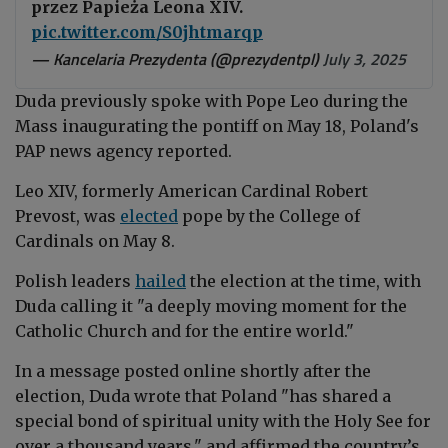
przez Papieża Leona XIV.
pic.twitter.com/S0jhtmarqp
— Kancelaria Prezydenta (@prezydentpl)
July 3, 2025
Duda previously spoke with Pope Leo during the
Mass inaugurating the pontiff on May 18, Poland's
PAP news agency reported.
Leo XIV, formerly American Cardinal Robert
Prevost, was
elected
pope by the College of
Cardinals on May 8.
Polish leaders
hailed
the election at the time, with
Duda calling it "a deeply moving moment for the
Catholic Church and for the entire world."
In a message posted online shortly after the
election, Duda wrote that Poland "has shared a
special bond of spiritual unity with the Holy See for
over a thousand years," and affirmed the country’s