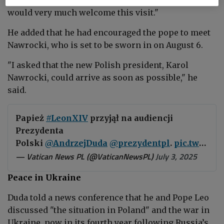
would very much welcome this visit."
He added that he had encouraged the pope to meet
Nawrocki, who is set to be sworn in on August 6.
"I asked that the new Polish president, Karol
Nawrocki, could arrive as soon as possible," he
said.
Papież
#LeonXIV
przyjął na audiencji
Prezydenta
Polski
@AndrzejDuda
@prezydentpl
.
pic.twitter.com/gdeT49l7ri
— Vatican News PL (@VaticanNewsPL)
July 3, 2025
Peace in Ukraine
Duda told a news conference that he and Pope Leo
discussed "the situation in Poland" and the war in
Ukraine, now in its fourth year following Russia’s