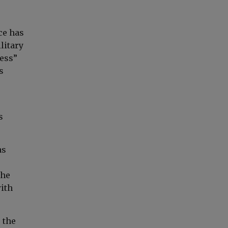
ce has
litary
less”
s
s
as
the
with
 the