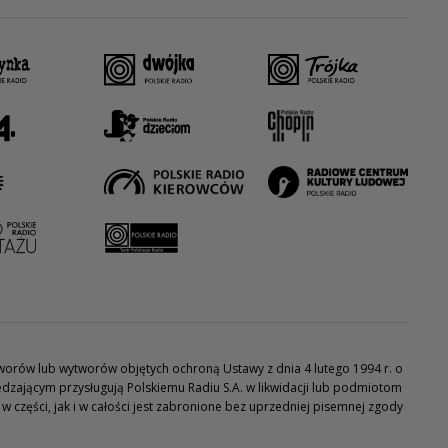
utworów lub wytworów objętych ochroną Ustawy z dnia 4 lutego 1994 r. o
dzającym przysługują Polskiemu Radiu S.A. w likwidacji lub podmiotom
części, jak i w całości jest zabronione bez uprzedniej pisemnej zgody