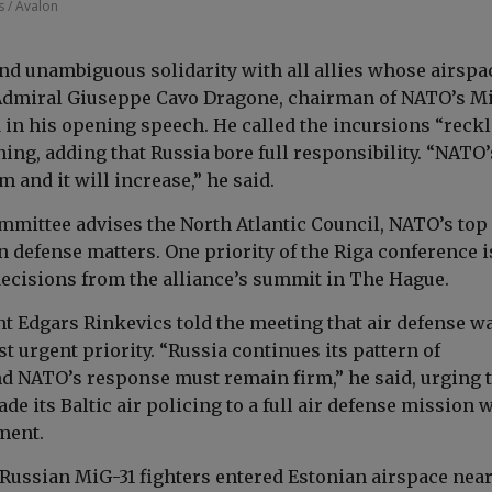
 / Avalon
and unambiguous solidarity with all allies whose airspa
 Admiral Giuseppe Cavo Dragone, chairman of NATO’s Mi
 in his opening speech. He called the incursions “reck
ning, adding that Russia bore full responsibility. “NATO’
m and it will increase,” he said.
mmittee advises the North Atlantic Council, NATO’s top
on defense matters. One priority of the Riga conference i
cisions from the alliance’s summit in The Hague.
nt Edgars Rinkevics told the meeting that air defense w
 urgent priority. “Russia continues its pattern of
d NATO’s response must remain firm,” he said, urging 
ade its Baltic air policing to a full air defense mission 
ment.
 Russian MiG-31 fighters entered Estonian airspace near