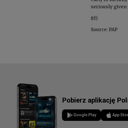
seriously given
(tf)
Source: PAP
Pobierz aplikację Po
Google Play
App Sto