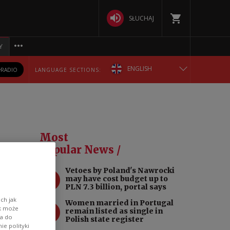
SŁUCHAJ
Y
ENGLISH
RADIO
LANGUAGE SECTIONS:
POLSKA
БЕЛАРУСКАЯ
Most
DEUTSCH
Popular News /
ed
Vetoes by Poland's Nawrocki
РУССКИЙ
1
may have cost budget up to
PLN 7.3 billion, portal says
УКРАЇНСЬКА
ch jak
Women married in Portugal
2
ik może
remain listed as single in
wa do
Polish state register
the
e polityki