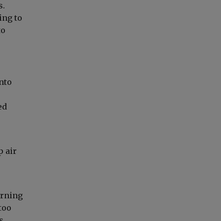
s.
ing to
to
nto
ed
p air
orning
too
s