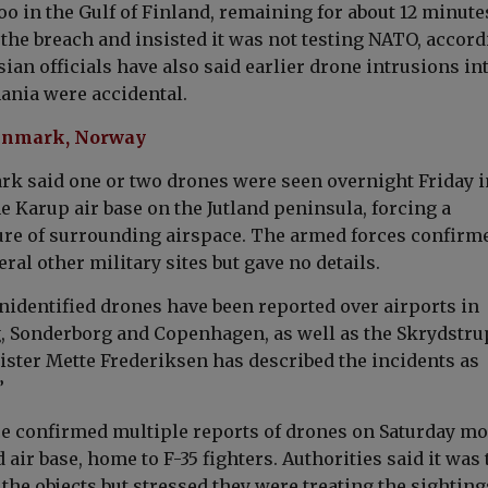
oo in the Gulf of Finland, remaining for about 12 minute
he breach and insisted it was not testing NATO, accord
an officials have also said earlier drone intrusions in
nia were accidental.
enmark, Norway
rk said one or two drones were seen overnight Friday i
e Karup air base on the Jutland peninsula, forcing a
re of surrounding airspace. The armed forces confirm
eral other military sites but gave no details.
unidentified drones have been reported over airports in
g, Sonderborg and Copenhagen, as well as the Skrydstru
ister Mette Frederiksen has described the incidents as
”
ce confirmed multiple reports of drones on Saturday m
 air base, home to F-35 fighters. Authorities said it was 
y the objects but stressed they were treating the sighting