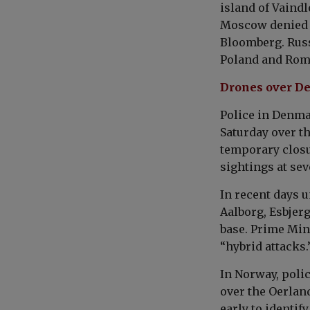
island of Vaindl
Moscow denied t
Bloomberg. Russi
Poland and Roma
Drones over D
Police in Denma
Saturday over th
temporary closu
sightings at sev
In recent days 
Aalborg, Esbjer
base. Prime Min
“hybrid attacks.
In Norway, poli
over the Oerland
early to identif