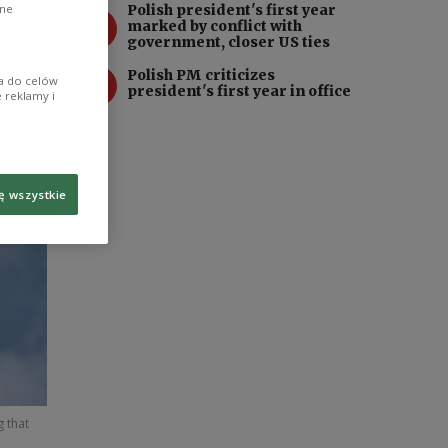
Polish president's first year
ane
3
marked by conflict with
government, closer US ties
4
Polish PM criticizes
ia do celów
president's first year in office
 reklamy i
ę wszystkie
g that