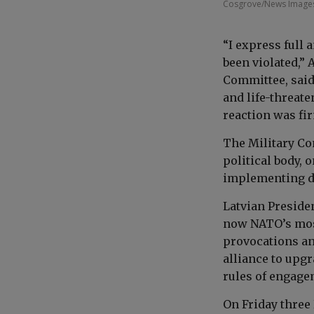
Cosgrove/News Images
“I express full 
been violated,”
Committee, said
and life-threate
reaction was fir
The Military Co
political body, 
implementing de
Latvian Preside
now NATO’s most
provocations an
alliance to upgr
rules of engage
On Friday three