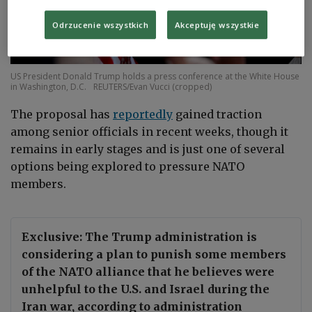
Odrzucenie wszystkich
Akceptuję wszystkie
US President Donald Trump holds a press conference at the White House
in Washington, D.C.
REUTERS/Evan Vucci (cropped)
The proposal has
reportedly
gained traction
among senior officials in recent weeks, though it
remains in early stages and is just one of several
options being explored to pressure NATO
members.
Exclusive: The Trump administration is
considering a plan to punish some members
of the NATO alliance that he believes were
unhelpful to the U.S. and Israel during the
Iran war, according to administration