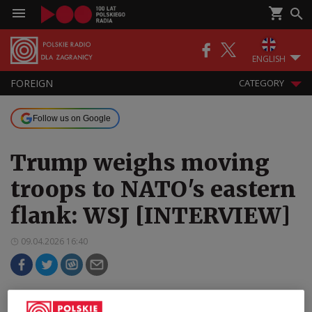
ENGLISH
FOREIGN
CATEGORY
Follow us on Google
Trump weighs moving
troops to NATO's eastern
flank: WSJ [INTERVIEW]
09.04.2026 16:40
President Donald Trump's administration is