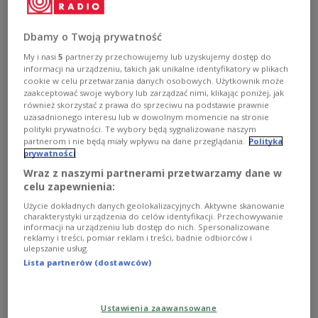
considering withdrawing American troops from
NATO countries that failed to sufficiently
Dbamy o Twoją prywatność
support the United States during the war with
Iran, and repositioning them to eastern-flank
My i nasi
5
partnerzy przechowujemy lub uzyskujemy dostęp do
informacji na urządzeniu, takich jak unikalne identyfikatory w plikach
allies such as Poland, according to The Wall
cookie w celu przetwarzania danych osobowych. Użytkownik może
Street Journal.
zaakceptować swoje wybory lub zarządzać nimi, klikając poniżej, jak
również skorzystać z prawa do sprzeciwu na podstawie prawnie
uzasadnionego interesu lub w dowolnym momencie na stronie
1
AUDIO
polityki prywatności. Te wybory będą sygnalizowane naszym
partnerom i nie będą miały wpływu na dane przeglądania.
Polityka


03'51
prywatności
Wraz z naszymi partnerami przetwarzamy dane w
Interview: Click to listen
celu zapewnienia:
Użycie dokładnych danych geolokalizacyjnych. Aktywne skanowanie
charakterystyki urządzenia do celów identyfikacji. Przechowywanie
informacji na urządzeniu lub dostęp do nich. Spersonalizowane
reklamy i treści, pomiar reklam i treści, badnie odbiorców i
ulepszanie usług.
Lista partnerów (dostawców)
Ustawienia zaawansowane