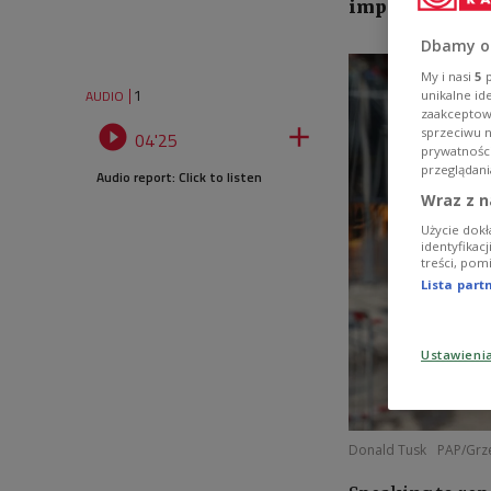
improve its eff
Dbamy o
My i nasi
5
p
1
AUDIO
unikalne id
zaakceptowa


sprzeciwu 
04'25
prywatnośc
przeglądani
Audio report: Click to listen
Wraz z n
Użycie dokł
identyfikac
treści, pom
Lista par
Ustawieni
Donald Tusk
PAP/Grz