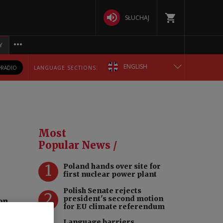
SŁUCHAJ
Y
ENGLISH
RADIO
LANGUAGE SECTIONS:
POLSKA
БЕЛАРУСКАЯ
Most
DEUTSCH
Popular News /
1
Poland hands over site for
РУССКИЙ
first nuclear power plant
Polish Senate rejects
УКРАЇНСЬКА
2
president's second motion
on,
for EU climate referendum
d
Language barriers,