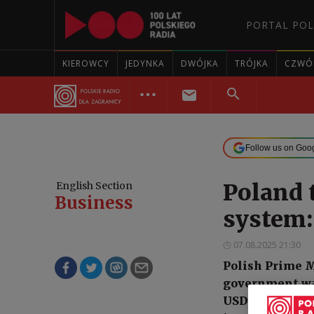
PORTAL POL
KIEROWCY
JEDYNKA
DWÓJKA
TRÓJKA
CZWÓ
Follow us on Goo
Poland t
English Section
Business
system
07.08.2025 21:30
Polish Prime M
government was
USD 49.3 billio