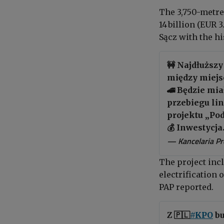
The 3,750-metre 
14 billion (EUR 3
Sącz with the hi
🚧 Najdłuższy
między miejs
🚄 Będzie mia
przebiegu li
projektu „Pod
💰 Inwestycj
— Kancelaria P
The project inc
electrification 
PAP reported.
Z 🇵🇱
#KPO
bu