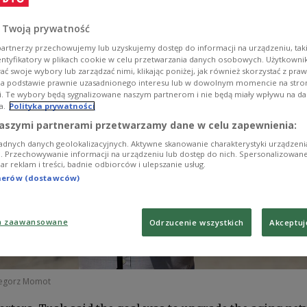
iciency.
 Twoją prywatność
artnerzy przechowujemy lub uzyskujemy dostęp do informacji na urządzeniu, taki
entyfikatory w plikach cookie w celu przetwarzania danych osobowych. Użytkown
ć swoje wybory lub zarządzać nimi, klikając poniżej, jak również skorzystać z pra
na podstawie prawnie uzasadnionego interesu lub w dowolnym momencie na stroni
i. Te wybory będą sygnalizowane naszym partnerom i nie będą miały wpływu na d
a.
Polityka prywatności
aszymi partnerami przetwarzamy dane w celu zapewnienia:
adnych danych geolokalizacyjnych. Aktywne skanowanie charakterystyki urządzen
ji. Przechowywanie informacji na urządzeniu lub dostęp do nich. Spersonalizowane
iar reklam i treści, badnie odbiorców i ulepszanie usług.
tnerów (dostawców)
a zaawansowane
Odrzucenie wszystkich
Akceptuj
egorz Momot