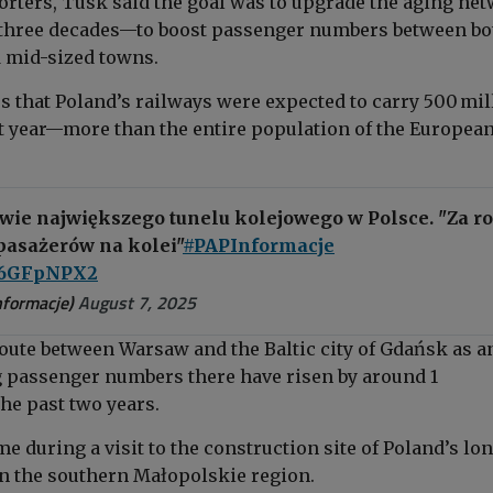
orters, Tusk said the goal was to upgrade the aging ne
 three decades—to boost passenger numbers between bo
d mid-sized towns.
s that Poland’s railways were expected to carry 500 mil
 year—more than the entire population of the Europea
wie największego tunelu kolejowego w Polsce. "Za r
pasażerów na kolei"
#PAPInformacje
/8i6GFpNPX2
formacje)
August 7, 2025
route between Warsaw and the Baltic city of Gdańsk as a
 passenger numbers there have risen by around 1
he past two years.
 during a visit to the construction site of Poland’s lo
in the southern Małopolskie region.