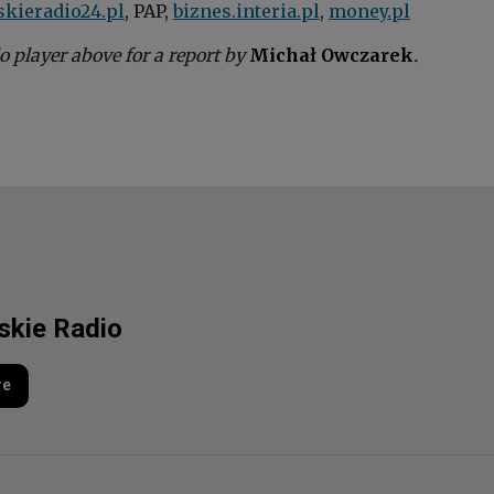
skieradio24.pl
, PAP,
biznes.interia.pl
,
money.pl
o player above for a report by
Michał Owczarek
.
lskie Radio
re