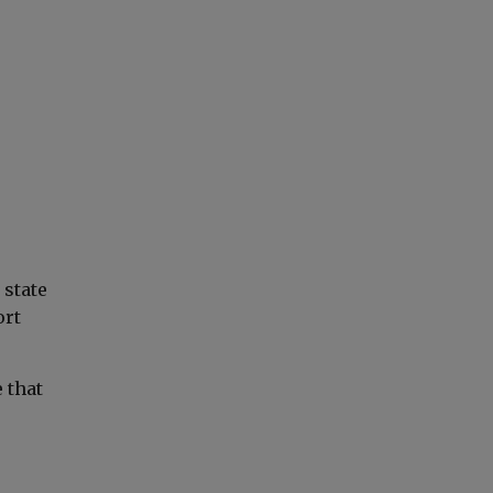
 state
ort
 that