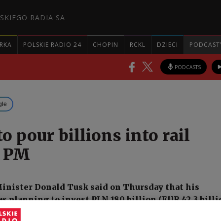
SKIEGO RADIA SA
RKA
POLSKIE RADIO 24
CHOPIN
RCKL
DZIECI
PODCAST
PODCASTS
gle
o pour billions into rail
: PM
inister Donald Tusk said on Thursday that his
 planning to invest PLN 180 billion (EUR 42.3 billi
n) by 2032 to modernise the country’s rail system an