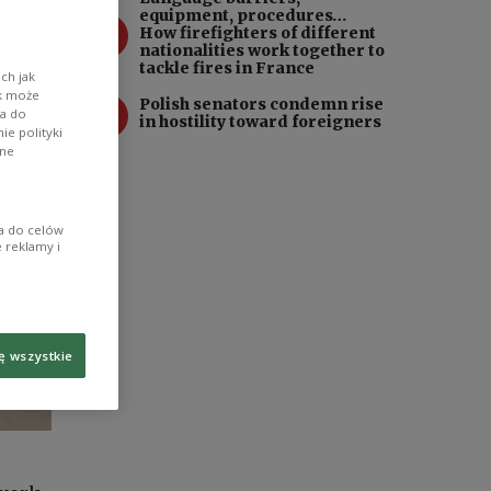
equipment, procedures…
3
How firefighters of different
nationalities work together to
tackle fires in France
ch jak
ik może
4
Polish senators condemn rise
wa do
in hostility toward foreigners
e polityki
ane
ia do celów
 reklamy i
ę wszystkie