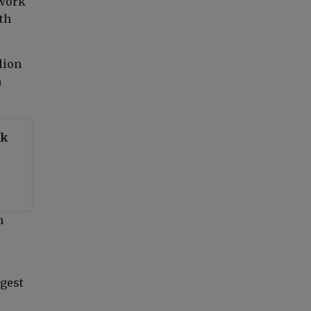
twork
th
lion
n
ok
n
ngest