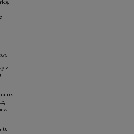
rką.
z
2025
Sącz
0
 hours
ur,
 new
s to