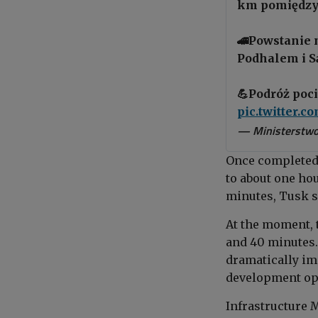
km pomiędzy 
🚄Powstanie 
Podhalem i S
💪Podróż poc
pic.twitter.
— Ministerstwo
Once completed,
to about one ho
minutes, Tusk s
At the moment, 
and 40 minutes. 
dramatically im
development opp
Infrastructure 