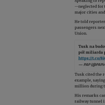
Speaking to rep
—neglected for
major cities an
He told reporter
passengers next
Union.
Tusk na budo
pół miliarda 
https://t.co
— PAP (@PAPin
Tusk cited the 
example, saying
million during t
His remarks came
railway tunnel 