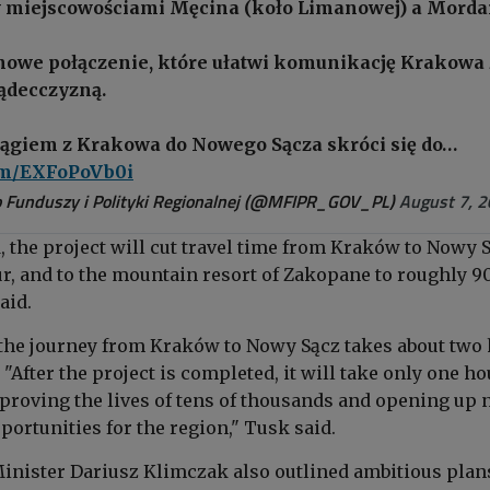
miejscowościami Męcina (koło Limanowej) a Morda
nowe połączenie, które ułatwi komunikację Krakowa 
ądecczyzną.
iągiem z Krakowa do Nowego Sącza skróci się do…
com/EXFoPoVb0i
 Funduszy i Polityki Regionalnej (@MFIPR_GOV_PL)
August 7, 
 the project will cut travel time from Kraków to Nowy 
ur, and to the mountain resort of Zakopane to roughly 9
aid.
the journey from Kraków to Nowy Sącz takes about two
"After the project is completed, it will take only one ho
proving the lives of tens of thousands and opening up
ortunities for the region," Tusk said.
Minister Dariusz Klimczak also outlined ambitious plan