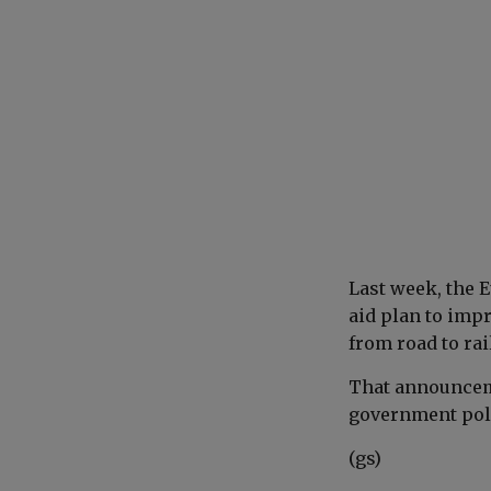
Last week, the
aid plan to impr
from road to rai
That announcem
government poli
(gs)