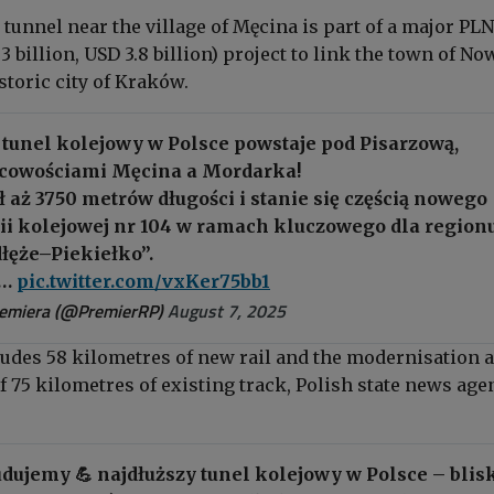
tunnel near the village of Męcina is part of a major PLN
.3 billion, USD 3.8 billion) project to link the town of No
storic city of Kraków.
 tunel kolejowy w Polsce powstaje pod Pisarzową,
cowościami Męcina a Mordarka!
ł aż 3750 metrów długości i stanie się częścią nowego
nii kolejowej nr 104 w ramach kluczowego dla region
łęże–Piekiełko”.
a…
pic.twitter.com/vxKer75bb1
remiera (@PremierRP)
August 7, 2025
ludes 58 kilometres of new rail and the modernisation 
of 75 kilometres of existing track, Polish state news age
dujemy 💪 najdłuższy tunel kolejowy w Polsce – blis