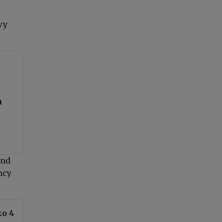
wy
u
and
ncy
ko 4