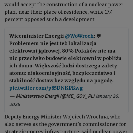
would accept the construction of a nuclear power
plant near their place of residence, while 17.4
percent opposed such a development.
Wiceminister Energii
@WoWroch
: 💬
Problemem nie jest też lokalizacja
elektrowni jądrowej. 80% Polaków nie ma
nic przeciwko budowie elektrowni w pobliżu
ich domu. Większość ludzi dostrzega zalety
atomu: niskoemisyjność, bezpieczeństwo i
stabilność dostaw bez względu na pogodę.
pic.twitter.com/p85DNKPKwg
— Ministerstwo Energii (@ME_GOV_PL)
January 26,
2026
Deputy Energy Minister Wojciech Wrochna, who
also serves as the government’s commissioner for
strategic energy infrastructure, said nuclear power