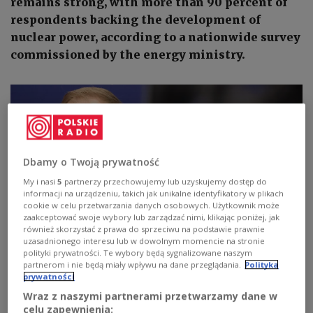
remains strong, with more than 90 percent of
respondents backing the development of
nuclear power, according to a nationwide survey
commissioned by the energy ministry.
Dbamy o Twoją prywatność
My i nasi
5
partnerzy przechowujemy lub uzyskujemy dostęp do
informacji na urządzeniu, takich jak unikalne identyfikatory w plikach
cookie w celu przetwarzania danych osobowych. Użytkownik może
zaakceptować swoje wybory lub zarządzać nimi, klikając poniżej, jak
również skorzystać z prawa do sprzeciwu na podstawie prawnie
uzasadnionego interesu lub w dowolnym momencie na stronie
polityki prywatności. Te wybory będą sygnalizowane naszym
Polish Deputy Energy Minister Wojciech Wrochna.
Polish Ministry of
partnerom i nie będą miały wpływu na dane przeglądania.
Polityka
Energy/gov.pl
prywatności
The study found that 92 percent of Poles support
Wraz z naszymi partnerami przetwarzamy dane w
celu zapewnienia:
nuclear power, while 5.4 percent oppose it, public