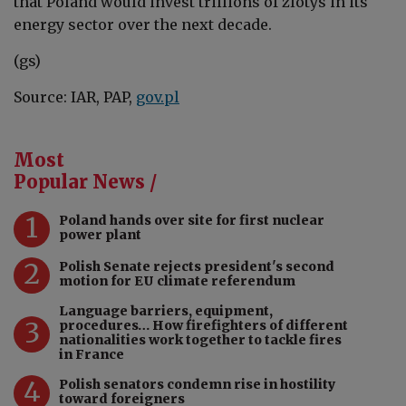
that
Poland would invest trillions of zlotys in its
energy sector over the next decade.
(gs)
Source: IAR, PAP,
gov.pl
Most
Popular News /
1
Poland hands over site for first nuclear
power plant
2
Polish Senate rejects president's second
motion for EU climate referendum
Language barriers, equipment,
3
procedures… How firefighters of different
nationalities work together to tackle fires
in France
4
Polish senators condemn rise in hostility
toward foreigners