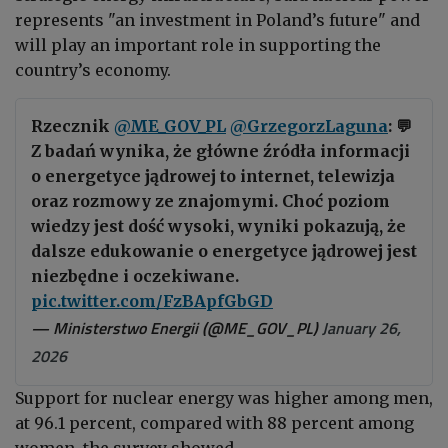
represents "an investment in Poland’s future" and
will play an important role in supporting the
country’s economy.
Rzecznik
@ME_GOV_PL
@GrzegorzLaguna
: 💬
Z badań wynika, że główne źródła informacji
o energetyce jądrowej to internet, telewizja
oraz rozmowy ze znajomymi. Choć poziom
wiedzy jest dość wysoki, wyniki pokazują, że
dalsze edukowanie o energetyce jądrowej jest
niezbędne i oczekiwane.
pic.twitter.com/FzBApfGbGD
— Ministerstwo Energii (@ME_GOV_PL)
January 26,
2026
Support for nuclear energy was higher among men,
at 96.1 percent, compared with 88 percent among
women, the survey showed.