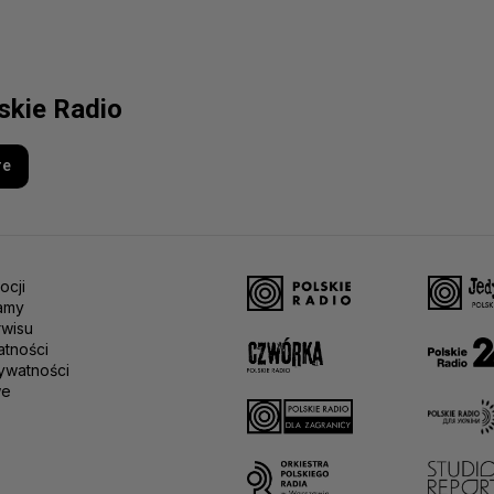
lskie Radio
re
ocji
amy
rwisu
atności
ywatności
we