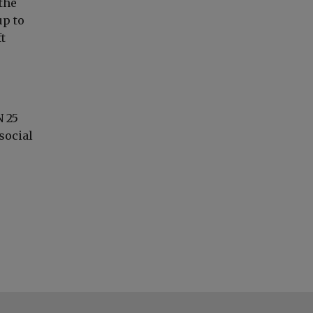
the
up to
t
N 25
 social