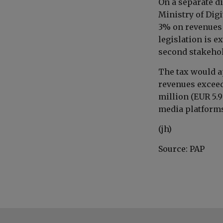
On a separate di
Ministry of Digi
3% on revenues 
legislation is e
second stakehol
The tax would a
revenues exceed
million (EUR 5.9
media platforms
(jh)
Source: PAP