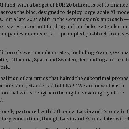
I fund, with a budget of EUR 20 billion, is set to finance 
 across the bloc, designed to deploy large-scale AI mode
s. But a late 2024 shift in the Commission's approach —
r states to commit funding upfront before a tender op
 companies or consortia — prompted pushback from sev
alition of seven member states, including France, Germa
lic, Lithuania, Spain and Sweden, demanding a return t
work.
coalition of countries that halted the suboptimal propos
mmission", Standerski told PAP. "We are now close to
ion that will strengthen the digital sovereignty of the
".
iously partnered with Lithuania, Latvia and Estonia in 
actory consortium, though Latvia and Estonia later with