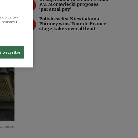
3
PM Morawiecki proposes
'parental pay'
ia do celów
Polish cyclist Niewiadoma-
4
 reklamy i
Phinney wins Tour de France
stage, takes overall lead
ę wszystkie
sconsin,