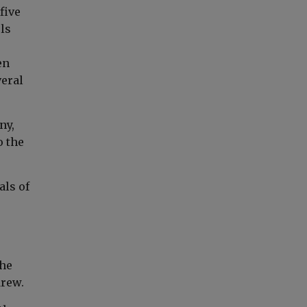
five
ls
en
eral
ny,
o the
als of
the
drew.