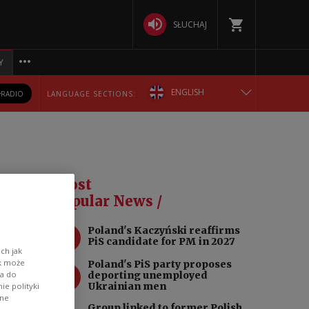
SŁUCHAJ
Y
ENGLISH
RADIO
LANGUAGE SECTIONS:
POLSKA
БЕЛАРУСКАЯ
y
Most
DEUTSCH
Popular News /
ys
1
Poland's Kaczyński reaffirms
РУССКИЙ
PiS candidate for PM in 2027
ch jak
n of
ik może
Poland's PiS party proposes
УКРАЇНСЬКА
2
wa do
deporting unemployed
Ukrainian men
e polityki
ane
Group linked to former Polish