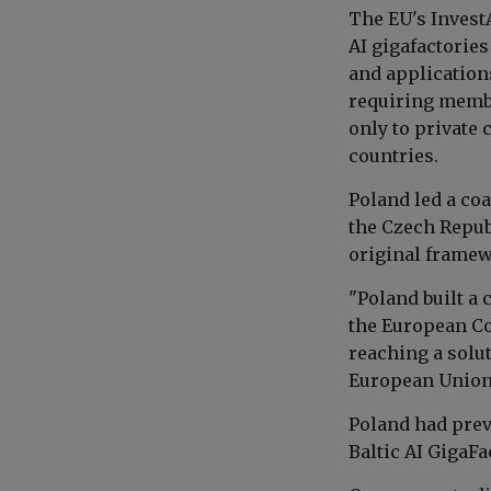
The EU's InvestA
AI gigafactories
and application
requiring membe
only to private
countries.
Poland led a co
the Czech Repub
original frame
"Poland built a 
the European Co
reaching a solut
European Union
Poland had prev
Baltic AI GigaF