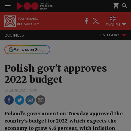
ENGLISH
BUSINESS
CATEGORY
Follow us on Google
Polish gov't approves
2022 budget
28.09.2021 16:00
Poland’s government on Tuesday approved the
country's budget for 2022, which expects the
economy to grow 4.6 percent, with inflation