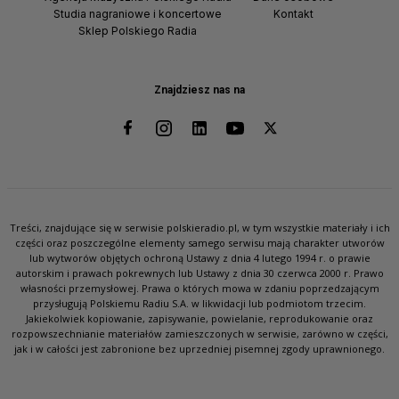
Studia nagraniowe i koncertowe
Kontakt
Sklep Polskiego Radia
Znajdziesz nas na
Treści, znajdujące się w serwisie polskieradio.pl, w tym wszystkie materiały i ich
części oraz poszczególne elementy samego serwisu mają charakter utworów
lub wytworów objętych ochroną Ustawy z dnia 4 lutego 1994 r. o prawie
autorskim i prawach pokrewnych lub Ustawy z dnia 30 czerwca 2000 r. Prawo
własności przemysłowej. Prawa o których mowa w zdaniu poprzedzającym
przysługują Polskiemu Radiu S.A. w likwidacji lub podmiotom trzecim.
Jakiekolwiek kopiowanie, zapisywanie, powielanie, reprodukowanie oraz
rozpowszechnianie materiałów zamieszczonych w serwisie, zarówno w części,
jak i w całości jest zabronione bez uprzedniej pisemnej zgody uprawnionego.