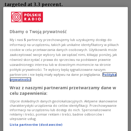
targeted at 3.3 percent.
Dbamy o Twoją prywatność
My i nasi
5
partnerzy przechowujemy lub uzyskujemy dostęp do
informacji na urządzeniu, takich jak unikalne identyfikatory w plikach
cookie w celu przetwarzania danych osobowych. Użytkownik może
zaakceptować swoje wybory lub zarządzać nimi, klikając poniżej, jak
również skorzystać z prawa do sprzeciwu na podstawie prawnie
uzasadnionego interesu lub w dowolnym momencie na stronie
polityki prywatności. Te wybory będą sygnalizowane naszym
partnerom i nie będą miały wpływu na dane przeglądania.
Polityka
prywatności
Wraz z naszymi partnerami przetwarzamy dane w
Pixabay License
Image by Fz from Pixabay
celu zapewnienia:
The country’s budget deficit is expected to be no
Użycie dokładnych danych geolokalizacyjnych. Aktywne skanowanie
charakterystyki urządzenia do celów identyfikacji. Przechowywanie
more than PLN 30.9 billion (around EUR 6.7 billion,
informacji na urządzeniu lub dostęp do nich. Spersonalizowane
reklamy i treści, pomiar reklam i treści, badnie odbiorców i
USD 7.8 billion) next year, and the target for the
ulepszanie usług.
general government deficit is 2.8 percent of
Lista partnerów (dostawców)
GDP, state news agency PAP reported.