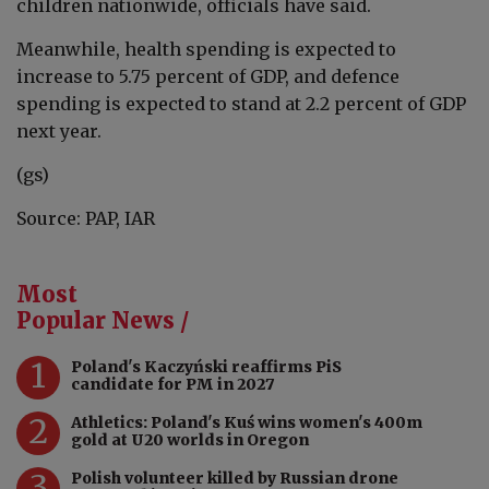
children nationwide, officials have said.
Meanwhile, health spending is expected to
increase to 5.75 percent of GDP, and defence
spending is expected to stand at 2.2 percent of GDP
next year.
(gs)
Source: PAP, IAR
Most
Popular News /
1
Poland's Kaczyński reaffirms PiS
candidate for PM in 2027
2
Athletics: Poland's Kuś wins women's 400m
gold at U20 worlds in Oregon
3
Polish volunteer killed by Russian drone