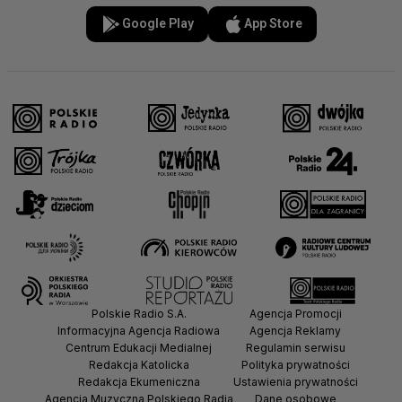
Google Play
App Store
Polskie Radio S.A.
Agencja Promocji
Informacyjna Agencja Radiowa
Agencja Reklamy
Centrum Edukacji Medialnej
Regulamin serwisu
Redakcja Katolicka
Polityka prywatności
Redakcja Ekumeniczna
Ustawienia prywatności
Agencja Muzyczna Polskiego Radia
Dane osobowe