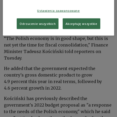
Ustawienia zaawansowane
Government revenue is expected to total
PLN 481.4 billion in 2022, with spending set at
Odrzucenie wszystkich
Akceptuję wszystkie
PLN 512.4 billion.
“The Polish economy is in good shape, but this is
not yet the time for fiscal consolidation,"
Finance
Minister Tadeusz Kościński told reporters on
Tuesday.
He added that the government expected the
country's gross domestic product to grow
4.9 percent this year in real terms, followed by
4.6 percent growth in
2022.
Kościński has previously described the
government's
2022 budget proposal as "a response
to the needs of the Polish economy," which he said