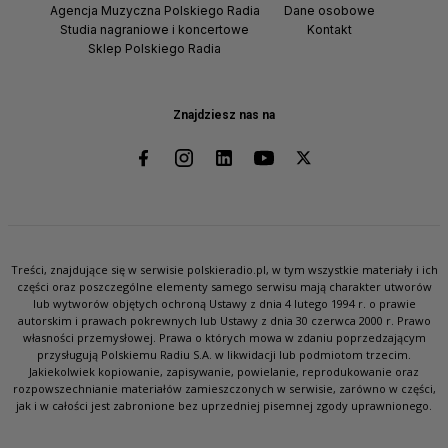
Agencja Muzyczna Polskiego Radia
Dane osobowe
Studia nagraniowe i koncertowe
Kontakt
Sklep Polskiego Radia
Znajdziesz nas na
Treści, znajdujące się w serwisie polskieradio.pl, w tym wszystkie materiały i ich
części oraz poszczególne elementy samego serwisu mają charakter utworów
lub wytworów objętych ochroną Ustawy z dnia 4 lutego 1994 r. o prawie
autorskim i prawach pokrewnych lub Ustawy z dnia 30 czerwca 2000 r. Prawo
własności przemysłowej. Prawa o których mowa w zdaniu poprzedzającym
przysługują Polskiemu Radiu S.A. w likwidacji lub podmiotom trzecim.
Jakiekolwiek kopiowanie, zapisywanie, powielanie, reprodukowanie oraz
rozpowszechnianie materiałów zamieszczonych w serwisie, zarówno w części,
jak i w całości jest zabronione bez uprzedniej pisemnej zgody uprawnionego.