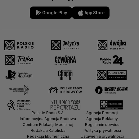
Google Play
App Store
Polskie Radio S.A.
Agencja Promocji
Informacyjna Agencja Radiowa
Agencja Reklamy
Centrum Edukacji Medialnej
Regulamin serwisu
Redakcja Katolicka
Polityka prywatności
Redakcja Ekumeniczna
Ustawienia prywatności