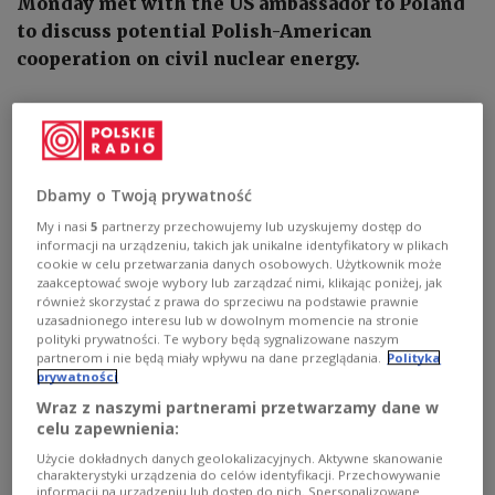
Monday met with the US ambassador to Poland
to discuss potential Polish-American
cooperation on civil nuclear energy.
Dbamy o Twoją prywatność
My i nasi
5
partnerzy przechowujemy lub uzyskujemy dostęp do
informacji na urządzeniu, takich jak unikalne identyfikatory w plikach
cookie w celu przetwarzania danych osobowych. Użytkownik może
zaakceptować swoje wybory lub zarządzać nimi, klikając poniżej, jak
również skorzystać z prawa do sprzeciwu na podstawie prawnie
uzasadnionego interesu lub w dowolnym momencie na stronie
polityki prywatności. Te wybory będą sygnalizowane naszym
partnerom i nie będą miały wpływu na dane przeglądania.
Polityka
Poland’s Climate and Environment Minister Anna Moskwa on Monday met
prywatności
with the US Ambassador to Poland Mark Brzezinski to discuss potential
Wraz z naszymi partnerami przetwarzamy dane w
Polish-American cooperation on civil nuclear energy, news outlets
reported.
PAP/EPA/Olivier Hoslet
celu zapewnienia:
Użycie dokładnych danych geolokalizacyjnych. Aktywne skanowanie
Anna Moskwa
and
Mark Brzezinski
were joined by
charakterystyki urządzenia do celów identyfikacji. Przechowywanie
informacji na urządzeniu lub dostęp do nich. Spersonalizowane