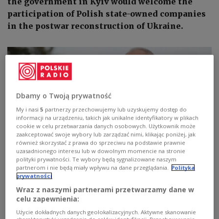
the government in Kyiv would welcome the
participation of Polish state-owned companies
in the postwar reconstruction of Ukraine.
Dbamy o Twoją prywatność
My i nasi
5
partnerzy przechowujemy lub uzyskujemy dostęp do
informacji na urządzeniu, takich jak unikalne identyfikatory w plikach
cookie w celu przetwarzania danych osobowych. Użytkownik może
zaakceptować swoje wybory lub zarządzać nimi, klikając poniżej, jak
również skorzystać z prawa do sprzeciwu na podstawie prawnie
uzasadnionego interesu lub w dowolnym momencie na stronie
polityki prywatności. Te wybory będą sygnalizowane naszym
Jacek Sasin.
PAP/Paweł Supernak
partnerom i nie będą miały wpływu na dane przeglądania.
Polityka
prywatności
Jacek Sasin
made the statement in an interview
Wraz z naszymi partnerami przetwarzamy dane w
celu zapewnienia:
with Polish state news agency PAP.
Użycie dokładnych danych geolokalizacyjnych. Aktywne skanowanie