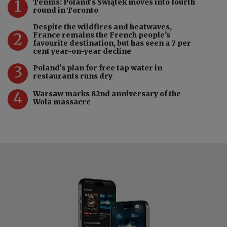
1
Tennis: Poland's Świątek moves into fourth
round in Toronto
Despite the wildfires and heatwaves,
2
France remains the French people’s
favourite destination, but has seen a 7 per
cent year-on-year decline
3
Poland's plan for free tap water in
restaurants runs dry
4
Warsaw marks 82nd anniversary of the
Wola massacre