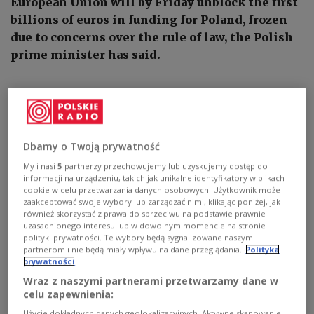
European Union will by Friday unblock the first
billions of euros in funding for Poland, frozen
due to concerns over the rule of law, the Polish
prime minister has said.
1
AUDIO


04'52
Audio report: Click to listen
Dbamy o Twoją prywatność
My i nasi
5
partnerzy przechowujemy lub uzyskujemy dostęp do
informacji na urządzeniu, takich jak unikalne identyfikatory w plikach
cookie w celu przetwarzania danych osobowych. Użytkownik może
zaakceptować swoje wybory lub zarządzać nimi, klikając poniżej, jak
również skorzystać z prawa do sprzeciwu na podstawie prawnie
uzasadnionego interesu lub w dowolnym momencie na stronie
polityki prywatności. Te wybory będą sygnalizowane naszym
partnerom i nie będą miały wpływu na dane przeglądania.
Polityka
prywatności
Wraz z naszymi partnerami przetwarzamy dane w
celu zapewnienia:
Użycie dokładnych danych geolokalizacyjnych. Aktywne skanowanie