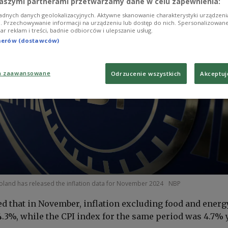
aszymi partnerami przetwarzamy dane w celu zapewnienia:
adnych danych geolokalizacyjnych. Aktywne skanowanie charakterystyki urządzen
ji. Przechowywanie informacji na urządzeniu lub dostęp do nich. Spersonalizowane
iar reklam i treści, badnie odbiorców i ulepszanie usług.
tnerów (dostawców)
a zaawansowane
Odrzucenie wszystkich
Akceptuj
oland has released the inflation data for November 2024
NBP
d that in November, inflation excluding food and energ
4.3%, while the CPI index for the same period was 4.7% 