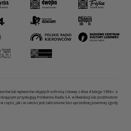
utworów lub wytworów objętych ochroną Ustawy z dnia 4 lutego 1994 r. o
dzającym przysługują Polskiemu Radiu S.A. w likwidacji lub podmiotom
części, jak i w całości jest zabronione bez uprzedniej pisemnej zgody