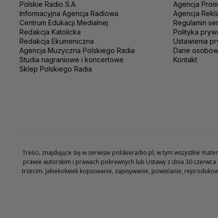
Polskie Radio S.A.
Agencja Prom
Informacyjna Agencja Radiowa
Agencja Rekl
Centrum Edukacji Medialnej
Regulamin se
Redakcja Katolicka
Polityka pryw
Redakcja Ekumeniczna
Ustawienia pr
Agencja Muzyczna Polskiego Radia
Dane osobo
Studia nagraniowe i koncertowe
Kontakt
Sklep Polskiego Radia
Treści, znajdujące się w serwisie polskieradio.pl, w tym wszystkie ma
prawie autorskim i prawach pokrewnych lub Ustawy z dnia 30 czerwca 
trzecim. Jakiekolwiek kopiowanie, zapisywanie, powielanie, reproduko