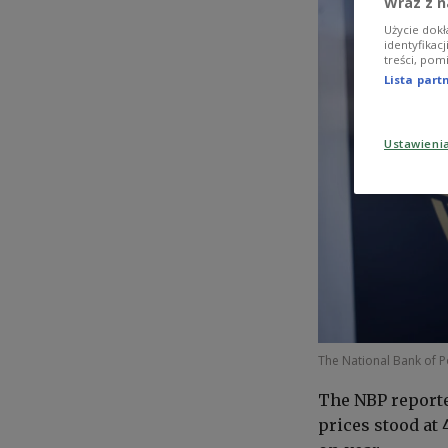
Wraz z n
Użycie dokł
identyfikac
treści, pom
Lista par
Ustawieni
The National Bank of P
The NBP reporte
prices stood at 