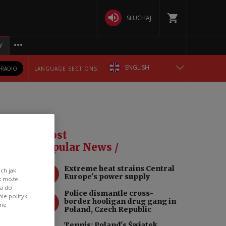
SŁUCHAJ
Y
ENGLISH
RADIO
LANGUAGE SECTIONS:
POLSKA
БЕЛАРУСКАЯ
Most
DEUTSCH
Popular News /
1
Extreme heat strains Central
РУССКИЙ
ch jak
Europe's power supply
ik może
wa do
o 4.1%
Police dismantle cross-
УКРАЇНСЬКА
2
e polityki
border hooligan drug gang in
ane
Poland, Czech Republic
Tennis: Poland's Świątek