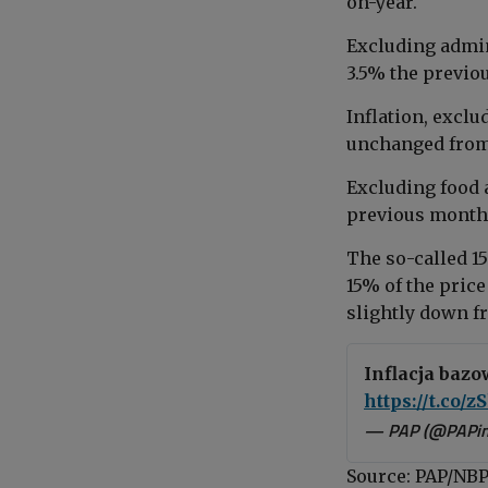
on-year.
Excluding admin
3.5% the previo
Inflation, exclu
unchanged from
Excluding food 
previous month
The so-called 1
15% of the price
slightly down f
Inflacja baz
https://t.co/
— PAP (@PAPin
Source: PAP/NB