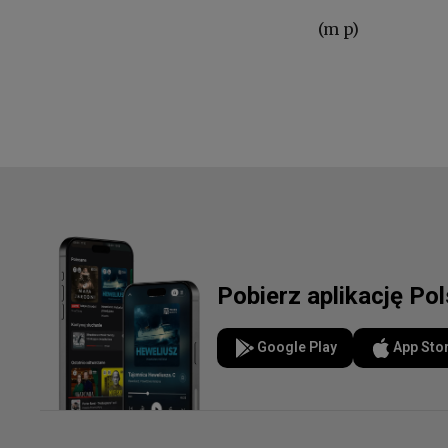
(m p)
Pobierz aplikację Po
Google Play
App Sto