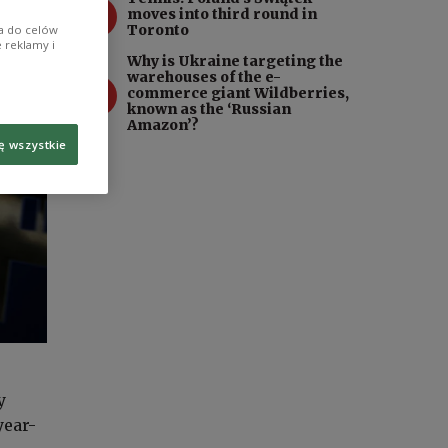
3
moves into third round in
Toronto
ia do celów
 reklamy i
Why is Ukraine targeting the
warehouses of the e-
4
commerce giant Wildberries,
known as the ‘Russian
Amazon’?
ę wszystkie
y
year-