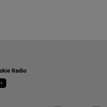
lskie Radio
re