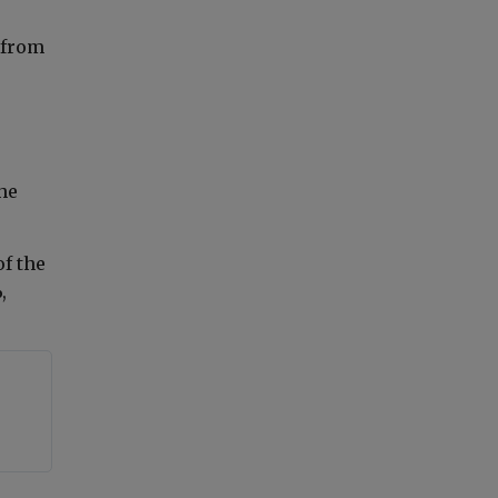
 from
he
f the
,