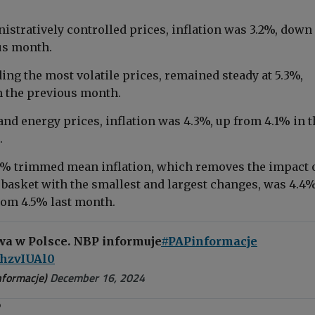
istratively controlled prices, inflation was 3.2%, down
us month.
ding the most volatile prices, remained steady at 5.3%,
 the previous month.
and energy prices, inflation was 4.3%, up from 4.1% in t
.
5% trimmed mean inflation, which removes the impact o
 basket with the smallest and largest changes, was 4.4%
rom 4.5% last month.
owa w Polsce. NBP informuje
#PAPinformacje
zShzvIUAl0
formacje)
December 16, 2024
P