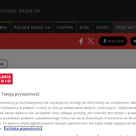
SKIEGO RADIA SA
RKA
POLSKIE RADIO 24
CHOPIN
RCKL
DZIECI
PODCAST
PODCASTS
gle
on in Poland: November data
d
 Twoją prywatność
artnerzy przechowujemy lub uzyskujemy dostęp do informacji na urządzeniu, taki
entyfikatory w plikach cookie w celu przetwarzania danych osobowych. Użytkown
ć swoje wybory lub zarządzać nimi, klikając poniżej, jak również skorzystać z pra
tion rate increased to 4.3% in November compared t
na podstawie prawnie uzasadnionego interesu lub w dowolnym momencie na stroni
ording to the National Bank of Poland.
i. Te wybory będą sygnalizowane naszym partnerom i nie będą miały wpływu na d
a.
Polityka prywatności