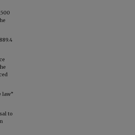
,500
the
889.4
ce
the
nced
e law”
sal to
on