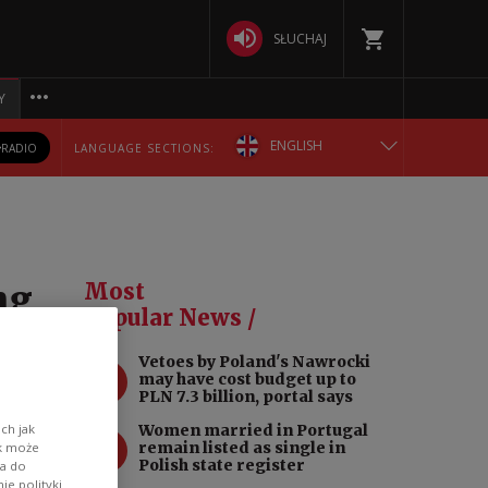
SŁUCHAJ
Y
ENGLISH
RADIO
LANGUAGE SECTIONS:
POLSKA
БЕЛАРУСКАЯ
ng
Most
DEUTSCH
Popular News /
Vetoes by Poland's Nawrocki
РУССКИЙ
1
may have cost budget up to
PLN 7.3 billion, portal says
sted
УКРАЇНСЬКА
ch jak
Women married in Portugal
2
ehold
remain listed as single in
ik może
Polish state register
łosz
wa do
e polityki