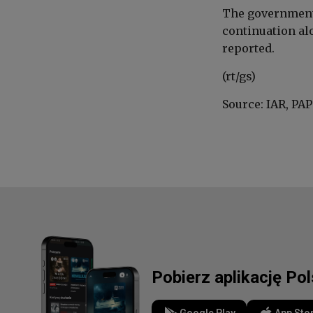
The government’
continuation al
reported.
(rt/gs)
Source: IAR, PAP
Pobierz aplikację Po