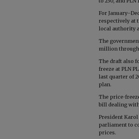
to 230, and PLN 1
For January–Dec
respectively at 
local authority 
The government 
million through
The draft also f
freeze at PLN P
last quarter of
plan.
The price-freez
bill dealing wit
President Karol
parliament to c
prices.