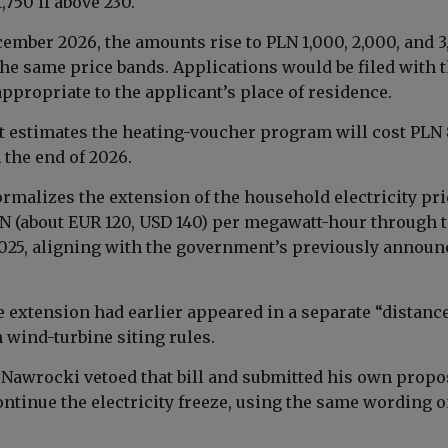
,750 if above 230.
ember 2026, the amounts rise to PLN 1,000, 2,000, and 3
the same price bands. Applications would be filed with 
appropriate to the applicant’s place of residence.
estimates the heating-voucher program will cost PLN 
 the end of 2026.
ormalizes the extension of the household electricity pri
LN (about EUR 120, USD 140) per megawatt-hour through 
 2025, aligning with the government’s previously annou
e extension had earlier appeared in a separate “distanc
h wind-turbine siting rules.
 Nawrocki vetoed that bill and submitted his own propo
ontinue the electricity freeze, using the same wording 