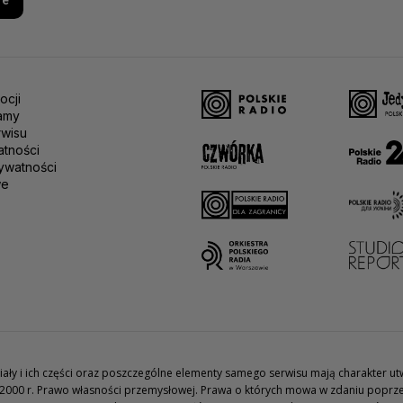
re
ocji
amy
rwisu
atności
ywatności
we
teriały i ich części oraz poszczególne elementy samego serwisu mają charakter 
2000 r. Prawo własności przemysłowej. Prawa o których mowa w zdaniu poprze