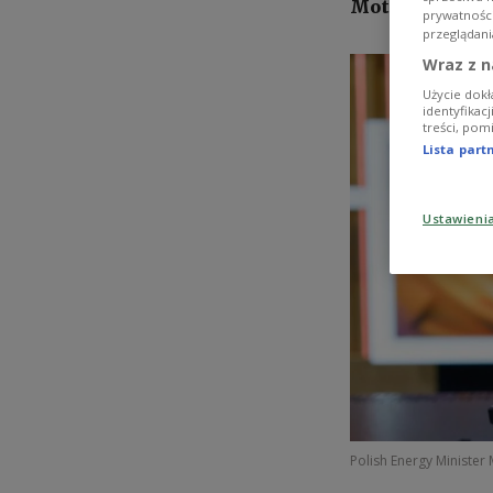
Motyka has sai
prywatnośc
przeglądani
Wraz z n
Użycie dokł
identyfikac
treści, pom
Lista par
Ustawieni
Polish Energy Minister 