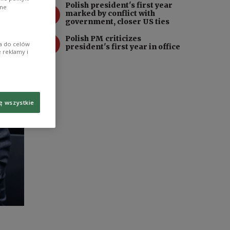
Polish president's first year
ane
3
marked by conflict with
government, closer US ties
4
Polish PM criticizes
ia do celów
president's first year in office
 reklamy i
ę wszystkie