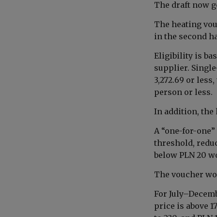
The draft now g
The heating vou
in the second h
Eligibility is b
supplier. Singl
3,272.69 or less
person or less.
In addition, the
A “one-for-one”
threshold, redu
below PLN 20 wo
The voucher wou
For July–Decemb
price is above 1