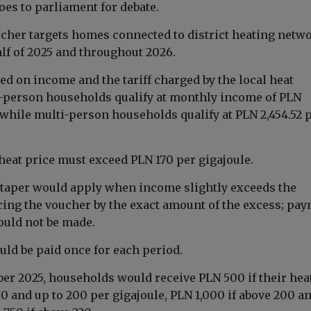
oes to parliament for debate.
cher targets homes connected to district heating netw
alf of 2025 and throughout 2026.
ased on income and the tariff charged by the local heat
e-person households qualify at monthly income of PLN
, while multi-person households qualify at PLN 2,454.52 
 heat price must exceed PLN 170 per gigajoule.
 taper would apply when income slightly exceeds the
cing the voucher by the exact amount of the excess; pa
uld not be made.
ld be paid once for each period.
er 2025, households would receive PLN 500 if their hea
70 and up to 200 per gigajoule, PLN 1,000 if above 200 a