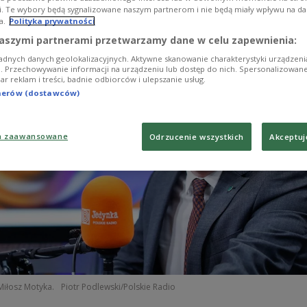
d.
i. Te wybory będą sygnalizowane naszym partnerom i nie będą miały wpływu na d
a.
Polityka prywatności
aszymi partnerami przetwarzamy dane w celu zapewnienia:
adnych danych geolokalizacyjnych. Aktywne skanowanie charakterystyki urządzen
ji. Przechowywanie informacji na urządzeniu lub dostęp do nich. Spersonalizowane
iar reklam i treści, badnie odbiorców i ulepszanie usług.
tnerów (dostawców)
a zaawansowane
Odrzucenie wszystkich
Akceptuj
Miłosz Motyka.
Piotr Podlewski/Polskie Radio