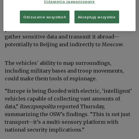
from 21 to 30 November 2025.
EPA/MAST IRHAM
Ustawienia zaawansowane
According to a report by the state-funded Center for
Odrzucenie wszystkich
Akceptuję wszystkie
Eastern Studies (OSW), modern Chinese cars
packed with sensors and cameras could be used to
gather sensitive data and transmit it abroad—
potentially to Beijing and indirectly to Moscow.
The vehicles' ability to map surroundings,
including military bases and troop movements,
could make them tools of espionage.
“Europe is being flooded with electric, ‘intelligent’
vehicles capable of collecting vast amounts of
data,”
Rzeczpospolita
reported Thursday,
summarizing the OSW’s findings. “This is not just
transport—it’s a multi-sensory platform with
national security implications.”