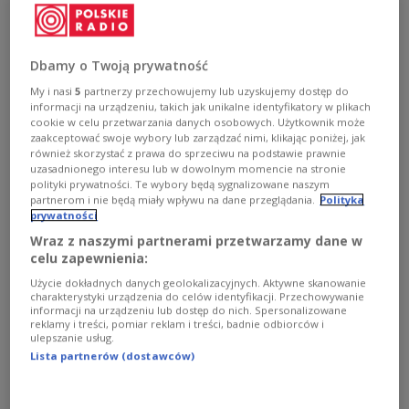
Chinese-made smart electric vehicles
increasingly popular in Europe may pose a
security threat to the European Union and
Dbamy o Twoją prywatność
Poland, a Polish think tank warned, citing risks
My i nasi
5
partnerzy przechowujemy lub uzyskujemy dostęp do
of surveillance and sabotage.
informacji na urządzeniu, takich jak unikalne identyfikatory w plikach
cookie w celu przetwarzania danych osobowych. Użytkownik może
zaakceptować swoje wybory lub zarządzać nimi, klikając poniżej, jak
również skorzystać z prawa do sprzeciwu na podstawie prawnie
uzasadnionego interesu lub w dowolnym momencie na stronie
polityki prywatności. Te wybory będą sygnalizowane naszym
partnerom i nie będą miały wpływu na dane przeglądania.
Polityka
prywatności
Wraz z naszymi partnerami przetwarzamy dane w
celu zapewnienia:
Użycie dokładnych danych geolokalizacyjnych. Aktywne skanowanie
charakterystyki urządzenia do celów identyfikacji. Przechowywanie
informacji na urządzeniu lub dostęp do nich. Spersonalizowane
reklamy i treści, pomiar reklam i treści, badnie odbiorców i
ulepszanie usług.
Lista partnerów (dostawców)
File photo. A model stands next to the Avatr 11 electric vehicle made by
Chinese automotive manufacturer Changan during the Gaikindo Jakarta
Auto Week in Tangerang, Indonesia, 21 November 2025. The event runs