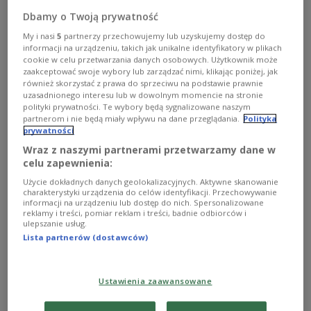
Dbamy o Twoją prywatność
My i nasi
5
partnerzy przechowujemy lub uzyskujemy dostęp do
informacji na urządzeniu, takich jak unikalne identyfikatory w plikach
cookie w celu przetwarzania danych osobowych. Użytkownik może
zaakceptować swoje wybory lub zarządzać nimi, klikając poniżej, jak
również skorzystać z prawa do sprzeciwu na podstawie prawnie
uzasadnionego interesu lub w dowolnym momencie na stronie
polityki prywatności. Te wybory będą sygnalizowane naszym
partnerom i nie będą miały wpływu na dane przeglądania.
Polityka
prywatności
Wraz z naszymi partnerami przetwarzamy dane w
celu zapewnienia:
Użycie dokładnych danych geolokalizacyjnych. Aktywne skanowanie
charakterystyki urządzenia do celów identyfikacji. Przechowywanie
Photo: Ramon Perucho/Pixabay
Pixabay licence
informacji na urządzeniu lub dostęp do nich. Spersonalizowane
reklamy i treści, pomiar reklam i treści, badnie odbiorców i
ulepszanie usług.
The study found that Russia, among Poland’s seven
Lista partnerów (dostawców)
neighbours, is considered by Poles to be the most
distant in terms of society and culture.
Ustawienia zaawansowane
Poles feel closer to the Czechs, Slovaks,