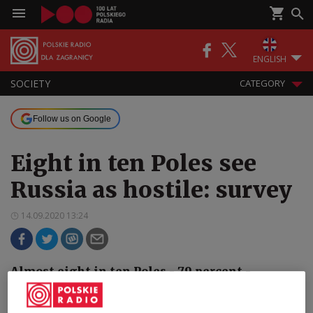
ENGLISH
SOCIETY
CATEGORY
Follow us on Google
Eight in ten Poles see
Russia as hostile: survey
14.09.2020 13:24
Almost eight in ten Poles - 79 percent -
perceive Russia as a hostile country, according
to a survey.