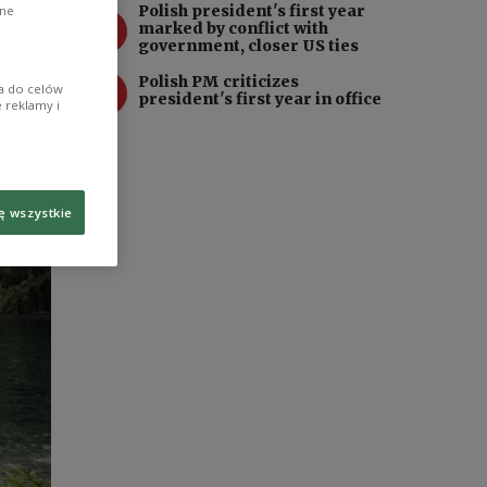
Polish president's first year
ane
3
marked by conflict with
government, closer US ties
4
Polish PM criticizes
ia do celów
president's first year in office
 reklamy i
ę wszystkie