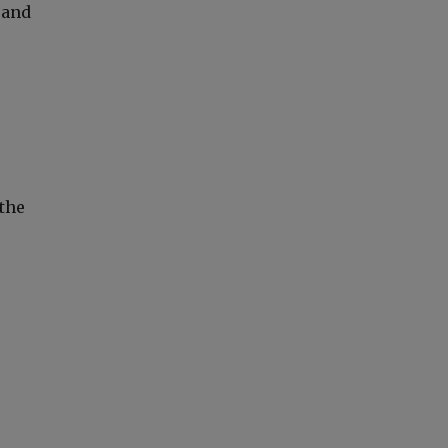
 and
 the