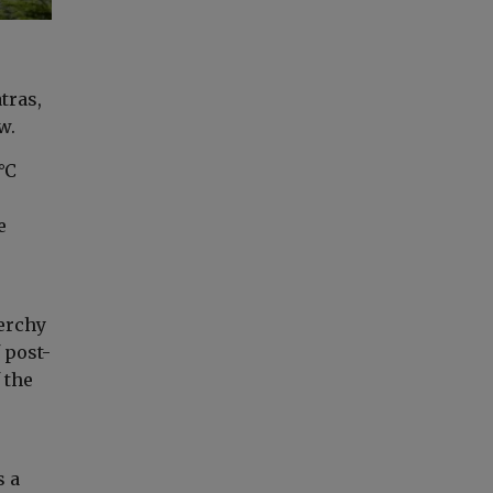
tras,
w.
°C
e
ierchy
 post-
 the
s a