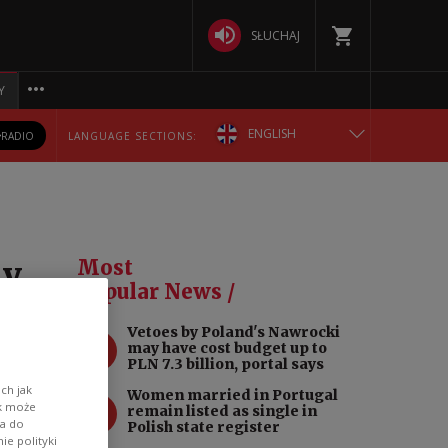
SŁUCHAJ
Y
ENGLISH
RADIO
LANGUAGE SECTIONS:
POLSKA
БЕЛАРУСКАЯ
ly
Most
DEUTSCH
Popular News /
Vetoes by Poland's Nawrocki
РУССКИЙ
1
may have cost budget up to
PLN 7.3 billion, portal says
ver
УКРАЇНСЬКА
ch jak
Women married in Portugal
2
ik może
remain listed as single in
wa do
Polish state register
ite
e polityki