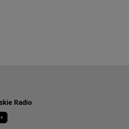
lskie Radio
re