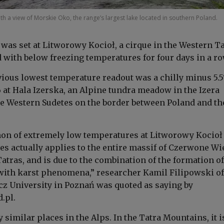
h a view of Morskie Oko, the range’s largest lake located in southern Poland.
was set at Litworowy Kocioł, a cirque in the Western Ta
 with below freezing temperatures for four days in a ro
vious lowest temperature readout was a chilly minus 5.5
6 at Hala Izerska, an Alpine tundra meadow in the Izera
e Western Sudetes on the border between Poland and th
n of extremely low temperatures at Litworowy Kocioł
es actually applies to the entire massif of Czerwone W
atras, and is due to the combination of the formation of
 with karst phenomena,” researcher Kamil Filipowski of
 University in Poznań was quoted as saying by
.pl.
similar places in the Alps. In the Tatra Mountains, it i