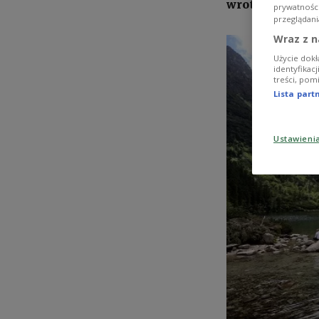
wrote.
prywatnośc
przeglądani
Wraz z n
Użycie dokł
identyfikac
treści, pom
Lista par
Ustawieni