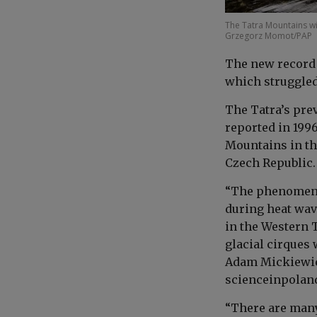
The Tatra Mountains wit
Grzegorz Momot/PAP
The new record 
which struggled
The Tatra’s pre
reported in 199
Mountains in th
Czech Republic.
“The phenomeno
during heat wav
in the Western T
glacial cirques
Adam Mickiewicz
scienceinpoland
“There are many 