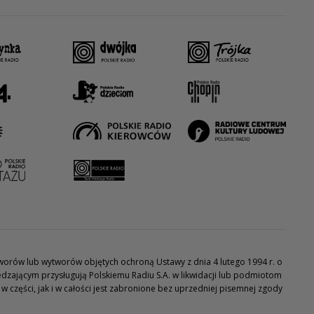
utworów lub wytworów objętych ochroną Ustawy z dnia 4 lutego 1994 r. o
dzającym przysługują Polskiemu Radiu S.A. w likwidacji lub podmiotom
części, jak i w całości jest zabronione bez uprzedniej pisemnej zgody