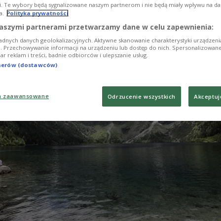
i. Te wybory będą sygnalizowane naszym partnerom i nie będą miały wpływu na d
a.
Polityka prywatności
aszymi partnerami przetwarzamy dane w celu zapewnienia:
adnych danych geolokalizacyjnych. Aktywne skanowanie charakterystyki urządzen
ji. Przechowywanie informacji na urządzeniu lub dostęp do nich. Spersonalizowane
iar reklam i treści, badnie odbiorców i ulepszanie usług.
tnerów (dostawców)
a zaawansowane
Odrzucenie wszystkich
Akceptuj