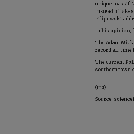
unique massif. 
instead of lakes
Filipowski adde
In his opinion,
The Adam Mickie
record all-time
The current Pol
southern town o
(mo)
Source: science