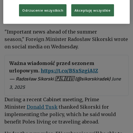
emergencies in countries where Poland lacks
Odrzucenie wszystkich
Akceptuję wszystkie
diplomatic representation.
"Important news ahead of the summer
season," Foreign Minister Radosław Sikorski wrote
on social media on Wednesday.
Ważna wiadomość przed sezonem
urlopowym.
https://t.co/BSxSzgiAJZ
— Radosław Sikorski 🇵🇱🇪🇺 (@sikorskiradek)
June
3, 2025
During a recent Cabinet meeting, Prime
Minister
Donald Tusk
thanked Sikorski for
implementing the policy, which he said would
benefit Poles living or traveling abroad.