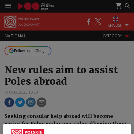
ENGLISH
NATIONAL
CATEGORY
Follow us on Google
New rules aim to assist
Poles abroad
04.06.2025 10:30
Seeking consular help abroad will become
easier for Poles under new rules allowing them
to turn to other European Union embassies