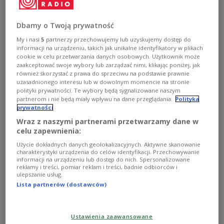
when no Polish mission is available, officials
have announced.
Dbamy o Twoją prywatność
My i nasi
5
partnerzy przechowujemy lub uzyskujemy dostęp do
informacji na urządzeniu, takich jak unikalne identyfikatory w plikach
cookie w celu przetwarzania danych osobowych. Użytkownik może
zaakceptować swoje wybory lub zarządzać nimi, klikając poniżej, jak
również skorzystać z prawa do sprzeciwu na podstawie prawnie
uzasadnionego interesu lub w dowolnym momencie na stronie
polityki prywatności. Te wybory będą sygnalizowane naszym
partnerom i nie będą miały wpływu na dane przeglądania.
Polityka
prywatności
Wraz z naszymi partnerami przetwarzamy dane w
celu zapewnienia:
Użycie dokładnych danych geolokalizacyjnych. Aktywne skanowanie
charakterystyki urządzenia do celów identyfikacji. Przechowywanie
informacji na urządzeniu lub dostęp do nich. Spersonalizowane
Polish Foreign Minister Radosław Sikorski
PAP/Paweł Supernak
reklamy i treści, pomiar reklam i treści, badnie odbiorców i
ulepszanie usług.
The measure, aimed at improving access to
Lista partnerów (dostawców)
consular support, enables Polish citizens to
request assistance from embassies of other EU
Ustawienia zaawansowane
member states if they lose their passport or face