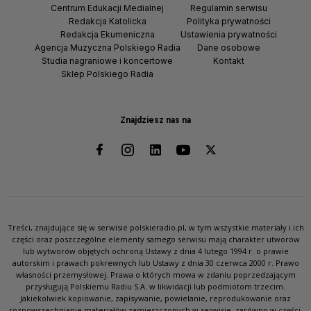
Centrum Edukacji Medialnej
Regulamin serwisu
Redakcja Katolicka
Polityka prywatności
Redakcja Ekumeniczna
Ustawienia prywatności
Agencja Muzyczna Polskiego Radia
Dane osobowe
Studia nagraniowe i koncertowe
Kontakt
Sklep Polskiego Radia
Znajdziesz nas na
Treści, znajdujące się w serwisie polskieradio.pl, w tym wszystkie materiały i ich
części oraz poszczególne elementy samego serwisu mają charakter utworów
lub wytworów objętych ochroną Ustawy z dnia 4 lutego 1994 r. o prawie
autorskim i prawach pokrewnych lub Ustawy z dnia 30 czerwca 2000 r. Prawo
własności przemysłowej. Prawa o których mowa w zdaniu poprzedzającym
przysługują Polskiemu Radiu S.A. w likwidacji lub podmiotom trzecim.
Jakiekolwiek kopiowanie, zapisywanie, powielanie, reprodukowanie oraz
rozpowszechnianie materiałów zamieszczonych w serwisie, zarówno w części,