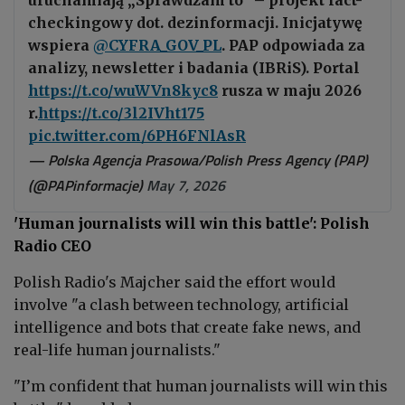
checkingowy dot. dezinformacji. Inicjatywę
wspiera
@CYFRA_GOV_PL
. PAP odpowiada za
analizy, newsletter i badania (IBRiS). Portal
https://t.co/wuWVn8kyc8
rusza w maju 2026
r.
https://t.co/3l2IVht175
pic.twitter.com/6PH6FNlAsR
— Polska Agencja Prasowa/Polish Press Agency (PAP)
(@PAPinformacje)
May 7, 2026
'Human journalists will win this battle': Polish
Radio CEO
Polish Radio's Majcher said the effort would
involve "a clash between technology, artificial
intelligence and bots that create fake news, and
real-life human journalists."
"I’m confident that human journalists will win this