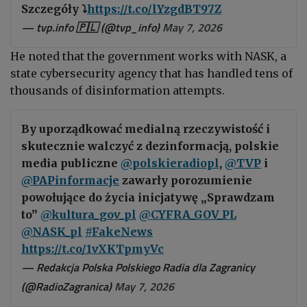
Szczegóły ⤵️
https://t.co/lYzgdBT97Z
— tvp.info 🇵🇱 (@tvp_info)
May 7, 2026
He noted that the government works with NASK, a
state cybersecurity agency that has handled tens of
thousands of disinformation attempts.
By uporządkować medialną rzeczywistość i
skutecznie walczyć z dezinformacją, polskie
media publiczne
@polskieradiopl
,
@TVP
i
@PAPinformacje
zawarły porozumienie
powołujące do życia inicjatywę „Sprawdzam
to”
@kultura_gov_pl
@CYFRA_GOV_PL
@NASK_pl
#FakeNews
https://t.co/1vXKTpmyVc
— Redakcja Polska Polskiego Radia dla Zagranicy
(@RadioZagranica)
May 7, 2026