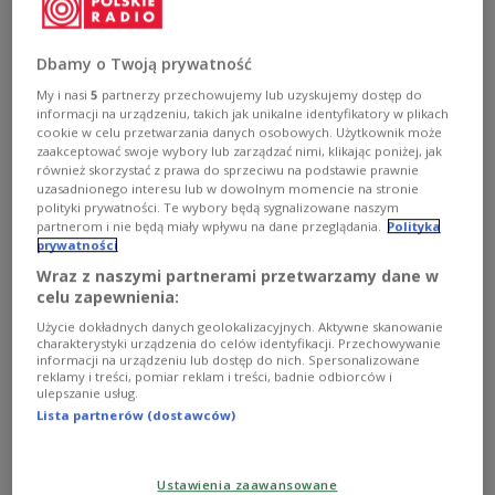
called
Sprawdzam to
(Fact Check), will include a
new online platform featuring news reports,
Dbamy o Twoją prywatność
analysis and commentary explaining how media
My i nasi
5
partnerzy przechowujemy lub uzyskujemy dostęp do
manipulation works.
informacji na urządzeniu, takich jak unikalne identyfikatory w plikach
cookie w celu przetwarzania danych osobowych. Użytkownik może
zaakceptować swoje wybory lub zarządzać nimi, klikając poniżej, jak
The website, expected to launch later this month,
również skorzystać z prawa do sprzeciwu na podstawie prawnie
uzasadnionego interesu lub w dowolnym momencie na stronie
will be supported by public institutions and will
polityki prywatności. Te wybory będą sygnalizowane naszym
develop its own editorial team.
partnerom i nie będą miały wpływu na dane przeglądania.
Polityka
prywatności
The initiative follows a letter of intent signed on
Wraz z naszymi partnerami przetwarzamy dane w
Thursday in Warsaw by
Polish Radio CEO Paweł
celu zapewnienia:
Majcher, TVP CEO Tomasz Sygut and PAP Editor-in-
Użycie dokładnych danych geolokalizacyjnych. Aktywne skanowanie
charakterystyki urządzenia do celów identyfikacji. Przechowywanie
Chief Marek Błoński
.
informacji na urządzeniu lub dostęp do nich. Spersonalizowane
reklamy i treści, pomiar reklam i treści, badnie odbiorców i
ulepszanie usług.
Lista partnerów (dostawców)
Ustawienia zaawansowane