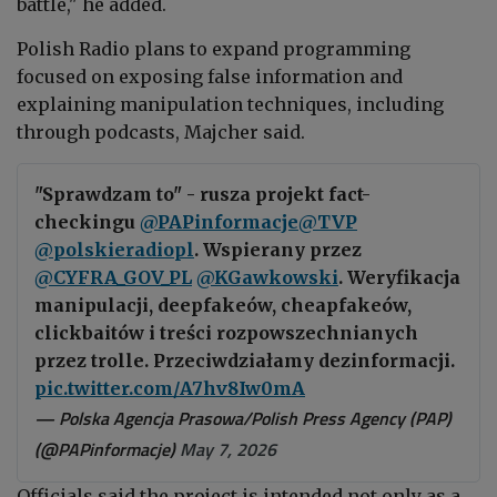
battle," he added.
Polish Radio plans to expand programming
focused on exposing false information and
explaining manipulation techniques, including
through podcasts, Majcher said.
"Sprawdzam to" - rusza projekt fact-
checkingu
@PAPinformacje
@TVP
@polskieradiopl
. Wspierany przez
@CYFRA_GOV_PL
@KGawkowski
. Weryfikacja
manipulacji, deepfakeów, cheapfakeów,
clickbaitów i treści rozpowszechnianych
przez trolle. Przeciwdziałamy dezinformacji.
pic.twitter.com/A7hv8Iw0mA
— Polska Agencja Prasowa/Polish Press Agency (PAP)
(@PAPinformacje)
May 7, 2026
Officials said the project is intended not only as a