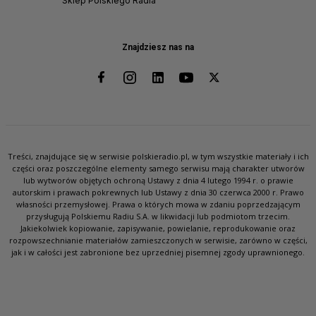
Sklep Polskiego Radia
Znajdziesz nas na
Treści, znajdujące się w serwisie polskieradio.pl, w tym wszystkie materiały i ich
części oraz poszczególne elementy samego serwisu mają charakter utworów
lub wytworów objętych ochroną Ustawy z dnia 4 lutego 1994 r. o prawie
autorskim i prawach pokrewnych lub Ustawy z dnia 30 czerwca 2000 r. Prawo
własności przemysłowej. Prawa o których mowa w zdaniu poprzedzającym
przysługują Polskiemu Radiu S.A. w likwidacji lub podmiotom trzecim.
Jakiekolwiek kopiowanie, zapisywanie, powielanie, reprodukowanie oraz
rozpowszechnianie materiałów zamieszczonych w serwisie, zarówno w części,
jak i w całości jest zabronione bez uprzedniej pisemnej zgody uprawnionego.