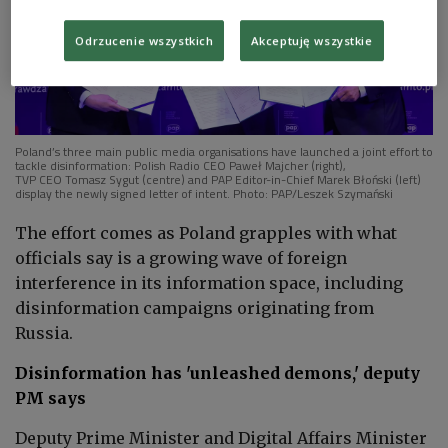
Odrzucenie wszystkich
Akceptuję wszystkie
Poland’s three main public media organisations have launched a joint effort to
tackle disinformation:
Polish Radio CEO Paweł Majcher (right),
TVP
CEO
Tomasz Sygut (centre) and PAP
E
ditor-in-
C
hief
Marek Błoński (left)
display the newly signed letter of intent.
Photo: PAP/Leszek Szymański
The effort comes as Poland grapples with what
officials say is a growing wave of foreign
interference in its information space, including
disinformation campaigns originating from
Russia.
Disinformation has '
unleashed demons,'
deputy
PM says
Deputy Prime Minister and Digital Affairs Minister