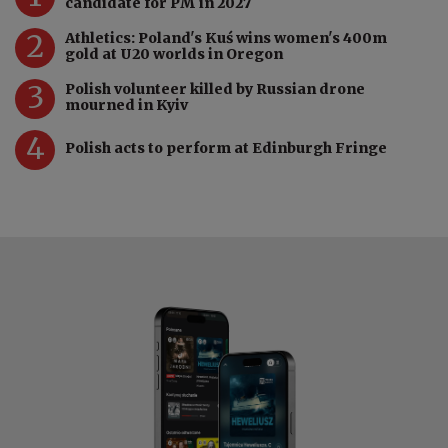
candidate for PM in 2027
2
Athletics: Poland's Kuś wins women's 400m
gold at U20 worlds in Oregon
3
Polish volunteer killed by Russian drone
mourned in Kyiv
4
Polish acts to perform at Edinburgh Fringe