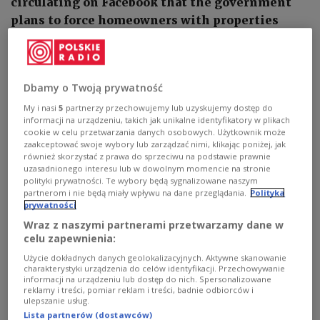
circulating on Facebook that the government
plans to force homeowners with properties
larger than 60 square metres to house migrants.
Dbamy o Twoją prywatność
My i nasi
5
partnerzy przechowujemy lub uzyskujemy dostęp do
informacji na urządzeniu, takich jak unikalne identyfikatory w plikach
cookie w celu przetwarzania danych osobowych. Użytkownik może
zaakceptować swoje wybory lub zarządzać nimi, klikając poniżej, jak
również skorzystać z prawa do sprzeciwu na podstawie prawnie
uzasadnionego interesu lub w dowolnym momencie na stronie
polityki prywatności. Te wybory będą sygnalizowane naszym
partnerom i nie będą miały wpływu na dane przeglądania.
Polityka
prywatności
Wraz z naszymi partnerami przetwarzamy dane w
celu zapewnienia:
Pixabay License
Image by memyselfaneye from Pixabay
Użycie dokładnych danych geolokalizacyjnych. Aktywne skanowanie
charakterystyki urządzenia do celów identyfikacji. Przechowywanie
The ministry said on Tuesday
the story is simply
informacji na urządzeniu lub dostęp do nich. Spersonalizowane
reklamy i treści, pomiar reklam i treści, badnie odbiorców i
untrue – no such law is being prepared, and no
ulepszanie usług.
officials will be sending migrants into people's
Lista partnerów (dostawców)