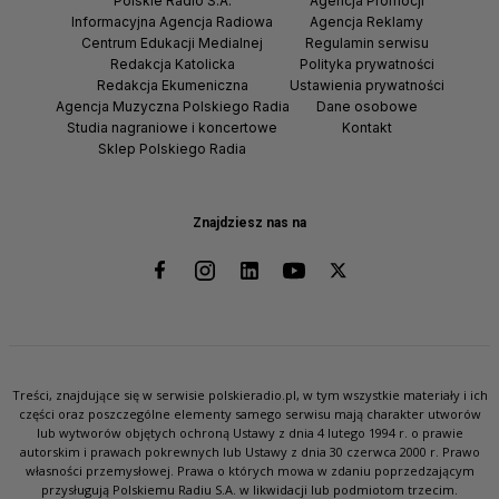
Polskie Radio S.A.
Agencja Promocji
Informacyjna Agencja Radiowa
Agencja Reklamy
Centrum Edukacji Medialnej
Regulamin serwisu
Redakcja Katolicka
Polityka prywatności
Redakcja Ekumeniczna
Ustawienia prywatności
Agencja Muzyczna Polskiego Radia
Dane osobowe
Studia nagraniowe i koncertowe
Kontakt
Sklep Polskiego Radia
Znajdziesz nas na
Treści, znajdujące się w serwisie polskieradio.pl, w tym wszystkie materiały i ich
części oraz poszczególne elementy samego serwisu mają charakter utworów
lub wytworów objętych ochroną Ustawy z dnia 4 lutego 1994 r. o prawie
autorskim i prawach pokrewnych lub Ustawy z dnia 30 czerwca 2000 r. Prawo
własności przemysłowej. Prawa o których mowa w zdaniu poprzedzającym
przysługują Polskiemu Radiu S.A. w likwidacji lub podmiotom trzecim.