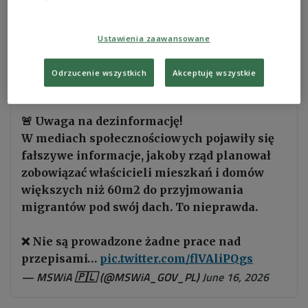
homes.
Ustawienia zaawansowane
The false claims specifically alleged that
homeowners would be required to accommodate
Odrzucenie wszystkich
Akceptuję wszystkie
"African immigrants" arriving from Germany.
🚨 Uwaga na dezinformację!
W mediach społecznościowych pojawiły się
fałszywe informacje, jakoby rząd planował
zobowiązać właścicieli mieszkań i domów
większych niż 60m2 do przyjmowania
migrantów pod swój dach. To nieprawda.
❌ Nie są prowadzone żadne prace nad
przepisami…
pic.twitter.com/flVAliPQgs
— MSWiA 🇵🇱 (@MSWiA_GOV_PL)
June 16, 2026