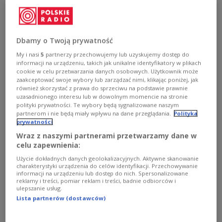
Pilecki has been opened in the presence of the
President of Poland in Ostrów Mazowiecka - 100
km from Warsaw.
Dbamy o Twoją prywatność
1
AUDIO
My i nasi
5
partnerzy przechowujemy lub uzyskujemy dostęp do
informacji na urządzeniu, takich jak unikalne identyfikatory w plikach


05'09
cookie w celu przetwarzania danych osobowych. Użytkownik może
zaakceptować swoje wybory lub zarządzać nimi, klikając poniżej, jak
Audio report: Click to listen
również skorzystać z prawa do sprzeciwu na podstawie prawnie
uzasadnionego interesu lub w dowolnym momencie na stronie
polityki prywatności. Te wybory będą sygnalizowane naszym
partnerom i nie będą miały wpływu na dane przeglądania.
Polityka
prywatności
Wraz z naszymi partnerami przetwarzamy dane w
celu zapewnienia:
Użycie dokładnych danych geolokalizacyjnych. Aktywne skanowanie
charakterystyki urządzenia do celów identyfikacji. Przechowywanie
informacji na urządzeniu lub dostęp do nich. Spersonalizowane
reklamy i treści, pomiar reklam i treści, badnie odbiorców i
ulepszanie usług.
Lista partnerów (dostawców)