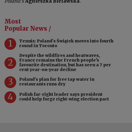
Poland's
Agnieszka Bielawska
.
Most
Popular News /
1
Tennis: Poland's Świątek moves into fourth
round in Toronto
Despite the wildfires and heatwaves,
2
France remains the French people’s
favourite destination, but has seen a 7 per
cent year-on-year decline
3
Poland's plan for free tap water in
restaurants runs dry
4
Polish far-right leader says president
could help forge right-wing election pact