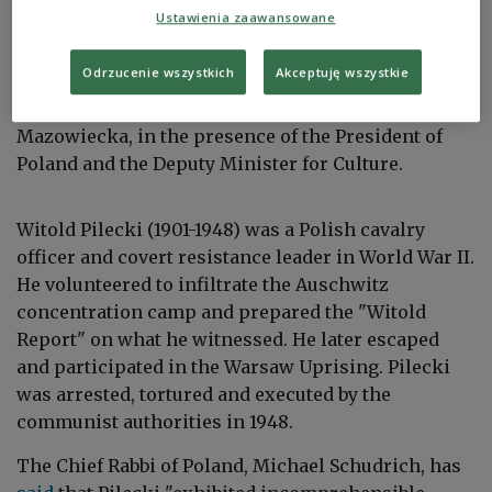
Ustawienia zaawansowane
Muzeum Dom Rodziny Pileckich
PAP/RAdek Pietruszka
Odrzucenie wszystkich
Akceptuję wszystkie
The "Pilecki Family Home" Museum was opened
today, Wednesday 2 November, in Ostrów
Mazowiecka, in the presence of the President of
Poland and the Deputy Minister for Culture.
Witold Pilecki (1901-1948) was a Polish cavalry
officer and covert resistance leader in World War II.
He volunteered to infiltrate the Auschwitz
concentration camp and prepared the "Witold
Report" on what he witnessed. He later escaped
and participated in the Warsaw Uprising. Pilecki
was arrested, tortured and executed by the
communist authorities in 1948.
The Chief Rabbi of Poland, Michael Schudrich, has