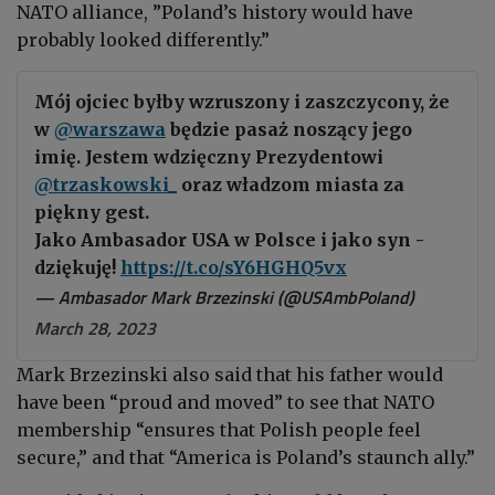
NATO alliance, ”Poland’s history would have
probably looked differently.”
Mój ojciec byłby wzruszony i zaszczycony, że
w
@warszawa
będzie pasaż noszący jego
imię. Jestem wdzięczny Prezydentowi
@trzaskowski_
oraz władzom miasta za
piękny gest.
Jako Ambasador USA w Polsce i jako syn -
dziękuję!
https://t.co/sY6HGHQ5vx
— Ambasador Mark Brzezinski (@USAmbPoland)
March 28, 2023
Mark Brzezinski also said that his father would
have been “proud and moved” to see that NATO
membership “ensures that Polish people feel
secure,” and that “America is Poland’s staunch ally.”