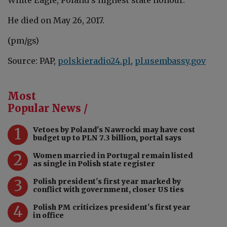
He died on May 26, 2017.
(pm/gs)
Source: PAP,
polskieradio24.pl
,
pl.usembassy.gov
Most
Popular News /
1
Vetoes by Poland's Nawrocki may have cost
budget up to PLN 7.3 billion, portal says
2
Women married in Portugal remain listed
as single in Polish state register
3
Polish president's first year marked by
conflict with government, closer US ties
4
Polish PM criticizes president's first year
in office