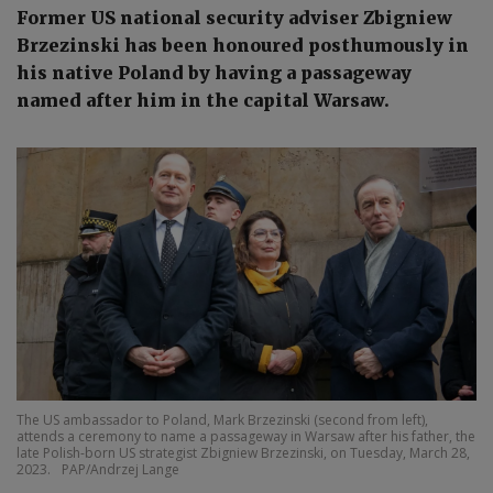
Former US national security adviser Zbigniew
Brzezinski has been honoured posthumously in
his native Poland by having a passageway
named after him in the capital Warsaw.
The US ambassador to Poland, Mark Brzezinski (second from left),
attends a ceremony to name a passageway in Warsaw after his father, the
late Polish-born US strategist Zbigniew Brzezinski, on Tuesday, March 28,
2023.
PAP/Andrzej Lange