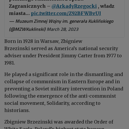
Zagranicznych –
@ArkadyRzegocki
, władz
miasta…
pic.twitter.com/Z92BFWBvUJ
— Muzeum Zimnej Wojny im. generała Kuklińskiego
(@MZWKuklinski)
March 28, 2023
Born in 1928 in Warsaw, Zbigniew
Brzezinski
served as America’s national security
adviser under President Jimmy Carter from 1977 to
1981.
He played a significant role in the dismantling and
collapse of communism in Eastern Europe and in
preventing a Soviet military intervention in Poland
following the emergence of the anti-communist
social movement, Solidarity, according to
historians.
Zbigniew Brzezinski was awarded the Order of
White Eagle, Poland’s highest state honour.