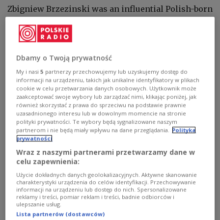
Zbigniew Brzezinski was an
influential Polish-born
foreign policy official and geopolitical strategist
who served as US national security adviser in the
Carter administration.
Dbamy o Twoją prywatność
My i nasi
5
partnerzy przechowujemy lub uzyskujemy dostęp do
The naming ceremony took place on Tuesday,
informacji na urządzeniu, takich jak unikalne identyfikatory w plikach
March 28, which would have been Zbigniew
cookie w celu przetwarzania danych osobowych. Użytkownik może
zaakceptować swoje wybory lub zarządzać nimi, klikając poniżej, jak
Brzezinski’s 95th birthday.
również skorzystać z prawa do sprzeciwu na podstawie prawnie
uzasadnionego interesu lub w dowolnym momencie na stronie
Warsaw authorities gave the name of Zbigniew
polityki prywatności. Te wybory będą sygnalizowane naszym
partnerom i nie będą miały wpływu na dane przeglądania.
Polityka
Brzezinski to a pedestrian passageway in the
prywatności
downtown area close to Litewska and Szucha
Wraz z naszymi partnerami przetwarzamy dane w
Streets, near the headquarters of Poland’s foreign
celu zapewnienia:
ministry, state news agency PAP reported.
Użycie dokładnych danych geolokalizacyjnych. Aktywne skanowanie
charakterystyki urządzenia do celów identyfikacji. Przechowywanie
A commemorative plaque in honour of Zbigniew
informacji na urządzeniu lub dostęp do nich. Spersonalizowane
reklamy i treści, pomiar reklam i treści, badnie odbiorców i
Brzezinski was also placed on one of the buildings
ulepszanie usług.
in the area.
Lista partnerów (dostawców)