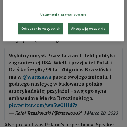
‘A great friend of Poland’
Ustawienia zaawansowane
At the ceremony, Warsaw Mayor
Rafał Trzaskowski
hailed Zbigniew Brzezinski as “an outstanding
Odrzucenie wszystkich
Akceptuję wszystkie
mind,” for many years “the architect of America’s
foreign policy,” and “a great friend of Poland.”
Wybitny umysł. Przez lata architekt polityki
zagranicznej USA. Wielki przyjaciel Polski.
Dziś kończyłby 95 lat. Zbigniew Brzeziński
ma w
@warszawa
pasaż swojego imienia. I
godnego następcę w budowaniu polsko-
amerykańskiej przyjaźni - swojego syna,
ambasadora Marka Brzezinskiego.
pic.twitter.com/wn5wOlHd7z
— Rafał Trzaskowski (@trzaskowski_)
March 28, 2023
Also present was Poland’s upper-house Speaker