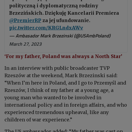
polityczną i dyplomatyczną rodziny
Brzezińskich. Dziękuję Kancelarii Premiera
@PremierRP
za jej ufundowanie.
pic.twitter.com/KRGLndxAWv
— Ambasador Mark Brzezinski (@USAmbPoland)
March 27, 2023
‘For my father, Poland was always a North Star’
In an interview with public broadcaster TVP
Rzeszów at the weekend, Mark Brzezinski said:
“W
hen I’m here in Poland, and I go to Przemyśl and
Rzeszów, I think of my father at a young age, a
young man who wanted to be involved in
international policy and in foreign affairs, and who
experienced tremendous upheaval, like any
children of war experience.”
The US ambassador added: “My father was cast on