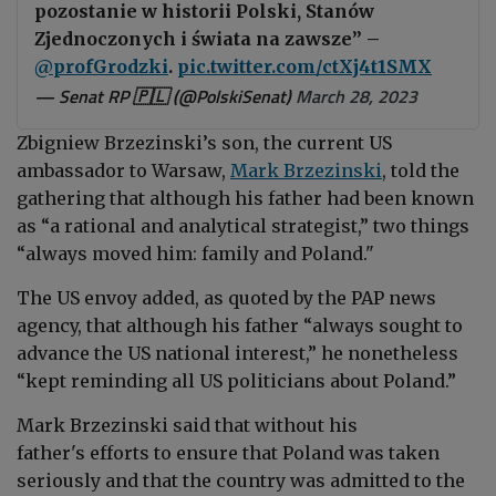
pozostanie w historii Polski, Stanów
Zjednoczonych i świata na zawsze” –
@profGrodzki
.
pic.twitter.com/ctXj4t1SMX
— Senat RP 🇵🇱 (@PolskiSenat)
March 28, 2023
Zbigniew Brzezinski’s son, the current US
ambassador to Warsaw,
Mark Brzezinski
, told the
gathering that although his father had been known
as “a rational and analytical strategist,” two things
“always moved him: family and Poland."
The US envoy added, as quoted by the PAP news
agency, that although his father “always sought to
advance the US national interest,” he nonetheless
“kept reminding all US politicians about Poland.”
Mark Brzezinski said that without his
father's efforts to ensure that Poland was taken
seriously and that the country was admitted to the