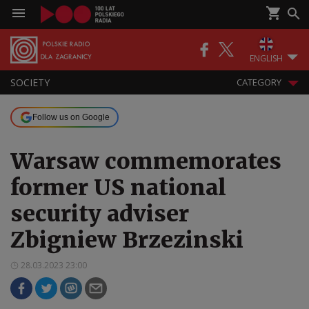
ENGLISH
SOCIETY
CATEGORY
Follow us on Google
Warsaw commemorates
former US national
security adviser
Zbigniew Brzezinski
28.03.2023 23:00