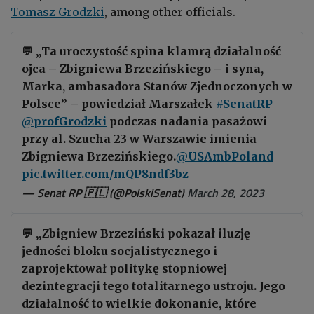
Tomasz Grodzki
, among other officials.
💬 „Ta uroczystość spina klamrą działalność
ojca – Zbigniewa Brzezińskiego – i syna,
Marka, ambasadora Stanów Zjednoczonych w
Polsce” – powiedział Marszałek
#SenatRP
@profGrodzki
podczas nadania pasażowi
przy al. Szucha 23 w Warszawie imienia
Zbigniewa Brzezińskiego.
@USAmbPoland
pic.twitter.com/mQP8ndf3bz
— Senat RP 🇵🇱 (@PolskiSenat)
March 28, 2023
💬 „Zbigniew Brzeziński pokazał iluzję
jedności bloku socjalistycznego i
zaprojektował politykę stopniowej
dezintegracji tego totalitarnego ustroju. Jego
działalność to wielkie dokonanie, które