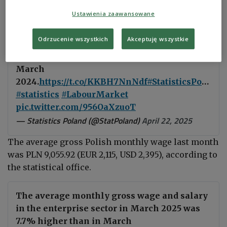
Statistics Poland (GUS) agency said on Tuesday.
Ustawienia zaawansowane
Odrzucenie wszystkich
Akceptuję wszystkie
In March 2025, average
#employment
in the
enterprise sector was 0.9% lower than in
March
2024.
https://t.co/KKBH7NnNdf
#StatisticsPoland
#statistics
#LabourMarket
pic.twitter.com/956OaXzuoT
— Statistics Poland (@StatPoland)
April 22, 2025
The average gross Polish monthly wage last month
was PLN
9,055.92
(EUR 2,115, USD 2,395), according to
the statistical office.
The average monthly gross wage and salary
in the enterprise sector in March 2025 was
7.7% higher than in March