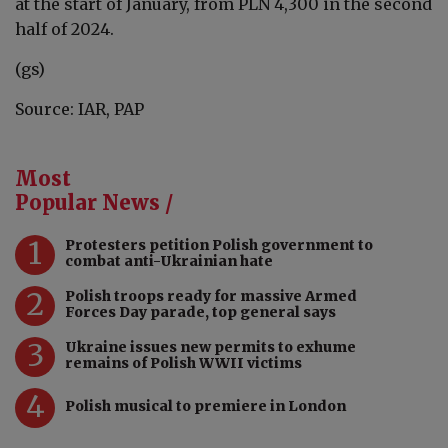
at the start of January, from PLN 4,300 in the second
half of 2024.
(gs)
Source: IAR, PAP
Most
Popular News /
1
Protesters petition Polish government to
combat anti-Ukrainian hate
2
Polish troops ready for massive Armed
Forces Day parade, top general says
3
Ukraine issues new permits to exhume
remains of Polish WWII victims
4
Polish musical to premiere in London