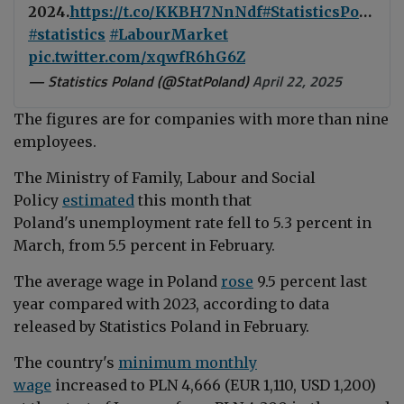
2024.
https://t.co/KKBH7NnNdf
#StatisticsPoland
#statistics
#LabourMarket
pic.twitter.com/xqwfR6hG6Z
— Statistics Poland (@StatPoland)
April 22, 2025
The figures are for companies with more than nine
employees.
The Ministry of Family, Labour and Social
Po
licy
estimated
this month that
Poland's unemployment rate
fell to 5.3 percent in
March, from 5.5 percent in February
.
The average wage in Poland
rose
9.5 percent last
year compared with 2023, according to data
released by Statistics Poland in February.
The country's
minimum monthly
wage
increased to PLN 4,666 (EUR 1,110, USD 1,200)