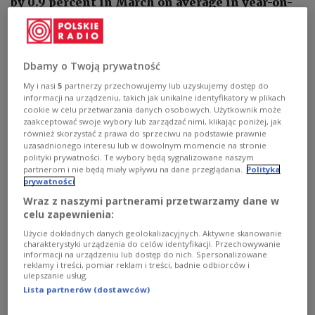
by 0.9 percent in March on average in year-on-
year terms, the country’s statistics office has
reported.
Dbamy o Twoją prywatność
My i nasi
5
partnerzy przechowujemy lub uzyskujemy dostęp do
informacji na urządzeniu, takich jak unikalne identyfikatory w plikach
cookie w celu przetwarzania danych osobowych. Użytkownik może
zaakceptować swoje wybory lub zarządzać nimi, klikając poniżej, jak
również skorzystać z prawa do sprzeciwu na podstawie prawnie
uzasadnionego interesu lub w dowolnym momencie na stronie
polityki prywatności. Te wybory będą sygnalizowane naszym
partnerom i nie będą miały wpływu na dane przeglądania.
Polityka
prywatności
Wraz z naszymi partnerami przetwarzamy dane w
celu zapewnienia:
Użycie dokładnych danych geolokalizacyjnych. Aktywne skanowanie
Pixabay License
Image by Nattanan Kanchanaprat from Pixabay
charakterystyki urządzenia do celów identyfikacji. Przechowywanie
informacji na urządzeniu lub dostęp do nich. Spersonalizowane
reklamy i treści, pomiar reklam i treści, badnie odbiorców i
Meanwhile, average wages in Poland's corporate
ulepszanie usług.
sector increased by 7
.7
percent in March
compared
Lista partnerów (dostawców)
with the same month a year earlier, the state-run