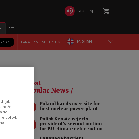
SŁUCHAJ
Y
ENGLISH
RADIO
LANGUAGE SECTIONS:
POLSKA
БЕЛАРУСКАЯ
La
Most
DEUTSCH
Popular News /
ch jak
1
Poland hands over site for
РУССКИЙ
ik może
first nuclear power plant
wa do
e polityki
Polish Senate rejects
УКРАЇНСЬКА
2
ane
president's second motion
for EU climate referendum
ert
Language barriers,