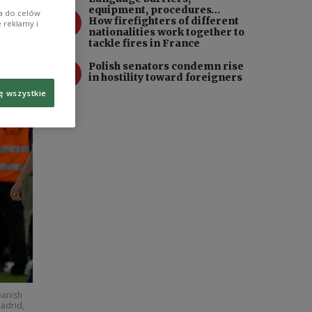
equipment, procedures…
3
ia do celów
How firefighters of different
 reklamy i
nationalities work together to
tackle fires in France
4
Polish senators condemn rise
in hostility toward foreigners
ę wszystkie
panish
adrid,