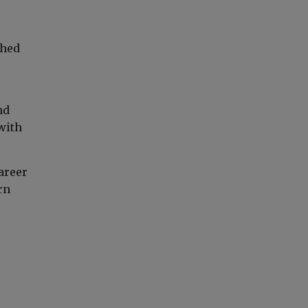
ched
nd
with
areer
rn