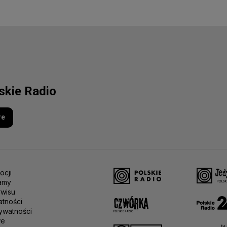
lskie Radio
re
ocji
amy
rwisu
atności
ywatności
we