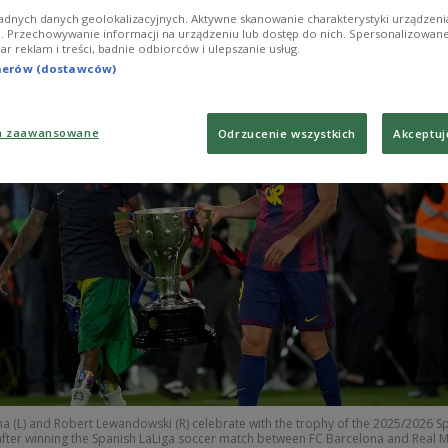
ldo ever won in Spain.
adnych danych geolokalizacyjnych. Aktywne skanowanie charakterystyki urządzen
ji. Przechowywanie informacji na urządzeniu lub dostęp do nich. Spersonalizowane
iar reklam i treści, badnie odbiorców i ulepszanie usług.
tnerów (dostawców)
a zaawansowane
Odrzucenie wszystkich
Akceptuj
a (L) and Robert Lewandowski (R) celebrate with the trophy of the 2025/2026 S
fter winning the Spanish LaLiga soccer match between FC Barcelona and Real M