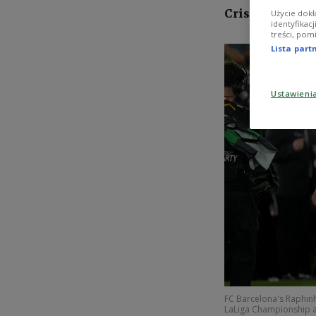
Cristiano Rona
Użycie dokł
identyfikac
treści, pom
Lista par
Ustawieni
FC Barcelona's Raphinh
LaLiga Championship a