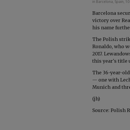
in Barcelona, Spain, 1
Barcelona secure
victory over Re
his name further
The Polish strik
Ronaldo, who wo
2017. Lewandows
this year's titl
The 36-year-old 
— one with Lech
Munich and thre
(jh)
Source: Polish 