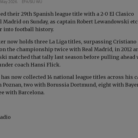
0 May 2026.
EPA/SIU WU
d their 29th Spanish league title with a 2-0 El Clasico
al Madrid on Sunday, as captain Robert Lewandowski et
 into football history.
er now holds three La Liga titles, surpassing Cristiano
n the championship twice with Real Madrid, in 2012 a
ki matched that tally last season before pulling ahead 
e under coach Hansi Flick.
has now collected 14 national league titles across his c
 Poznan, two with Borussia Dortmund, eight with Baye
e with Barcelona.
Radio