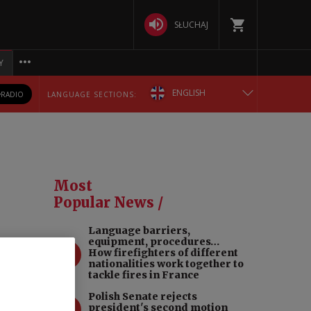
SŁUCHAJ
Y
ENGLISH
RADIO
LANGUAGE SECTIONS:
POLSKA
БЕЛАРУСКАЯ
Most
DEUTSCH
Popular News /
Language barriers,
РУССКИЙ
equipment, procedures…
1
How firefighters of different
ria
nationalities work together to
УКРАЇНСЬКА
tackle fires in France
arsaw
Polish Senate rejects
2
president's second motion