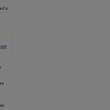
ed a
ByXP
e
ore
ide