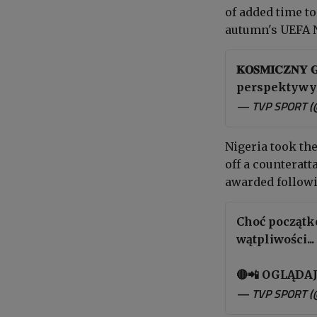
of added time to
autumn's UEFA N
𝐊𝐎𝐒𝐌𝐈𝐂𝐙
perspektywy
— TVP SPORT (
Nigeria took th
off a counteratt
awarded followi
Choć początk
wątpliwości.
🔴📲 OGLĄDA
— TVP SPORT (