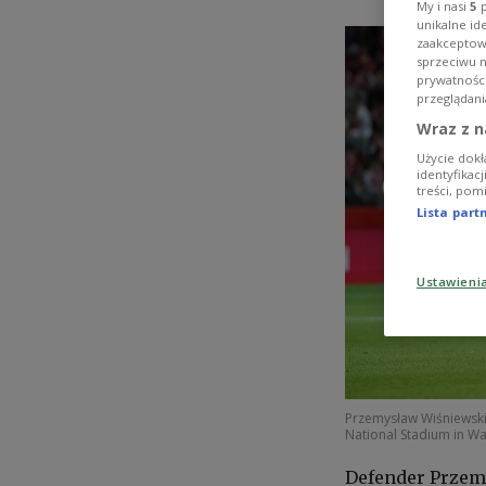
My i nasi
5
p
unikalne id
zaakceptowa
sprzeciwu 
prywatnośc
przeglądani
Wraz z n
Użycie dokł
identyfikac
treści, pom
Lista par
Ustawieni
Przemysław Wiśniewski 
National Stadium in 
Defender Przemy