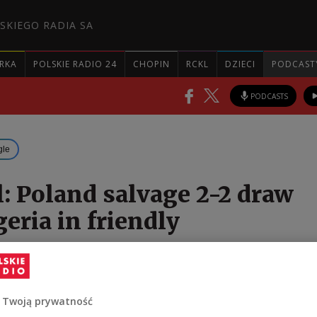
SKIEGO RADIA SA
RKA
POLSKIE RADIO 24
CHOPIN
RCKL
DZIECI
PODCAST
PODCASTS
gle
l: Poland salvage 2-2 draw
eria in friendly
deep into stoppage time to earn a 2-2 draw with Nige
ional football friendly at the National Stadium in W
 Twoją prywatność