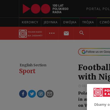
PORTAL POL
KIEROWCY
JEDYNKA
DWÓJKA
TRÓJKA
CZWÓ
Follow us on Goo
Footbal
English Section
Sport
with Nig
03.06.2026 23:45
Poland scored 
in an internat
Dbamy o
on Wednesday.