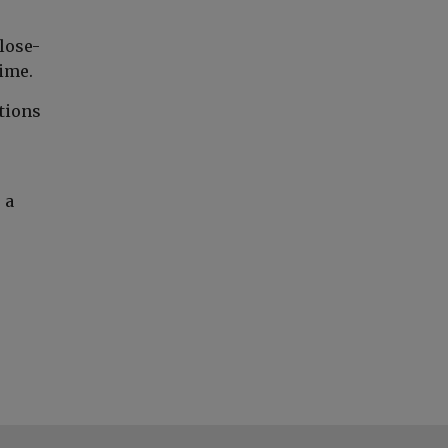
lose-
ime.
tions
 a