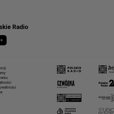
lskie Radio
re
ocji
amy
rwisu
atności
ywatności
we