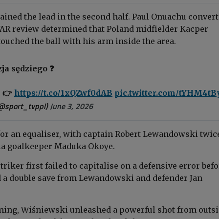
ained the lead in the second half. Paul Onuachu convert
 VAR review determined that Poland midfielder Kacper
ouched the ball with his arm inside the area.
ja sędziego ❓
J 👉
https://t.co/1xQZwf0dAB
pic.twitter.com/tYHM4t
@sport_tvppl)
June 3, 2026
or an equaliser, with captain Robert Lewandowski twic
ria goalkeeper Maduka Okoye.
riker first failed to capitalise on a defensive error bef
 a double save from Lewandowski and defender Jan
ming, Wiśniewski unleashed a powerful shot from outs