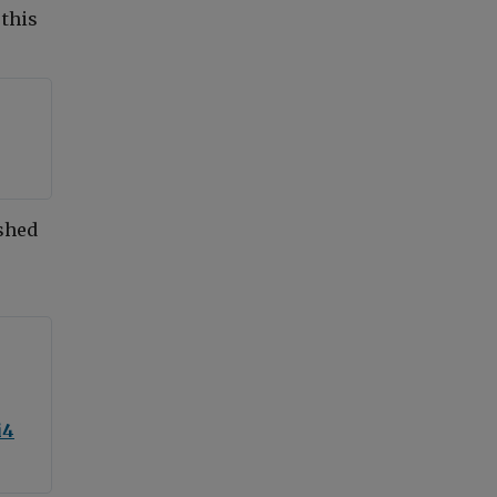
 this
ished
i4