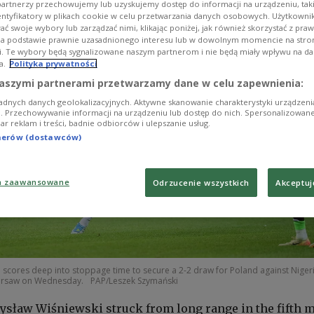
artnerzy przechowujemy lub uzyskujemy dostęp do informacji na urządzeniu, taki
entyfikatory w plikach cookie w celu przetwarzania danych osobowych. Użytkown
ć swoje wybory lub zarządzać nimi, klikając poniżej, jak również skorzystać z pra
na podstawie prawnie uzasadnionego interesu lub w dowolnym momencie na stroni
i. Te wybory będą sygnalizowane naszym partnerom i nie będą miały wpływu na d
a.
Polityka prywatności
aszymi partnerami przetwarzamy dane w celu zapewnienia:
adnych danych geolokalizacyjnych. Aktywne skanowanie charakterystyki urządzen
ji. Przechowywanie informacji na urządzeniu lub dostęp do nich. Spersonalizowane
iar reklam i treści, badnie odbiorców i ulepszanie usług.
tnerów (dostawców)
a zaawansowane
Odrzucenie wszystkich
Akceptuj
scores deep into stoppage time to secure a 2-2 draw for Poland against Nigeri
Warsaw on Wednesday.
PAP/Leszek Szymański
sław Wiśniewski struck from long range in the fifth 