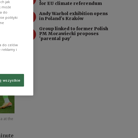
ch jak
for EU climate referendum
ik może
wa do
3
Andy Warhol exhibition opens
e polityki
in Poland's Kraków
ane
Group linked to former Polish
4
PM Morawiecki proposes
'parental pay'
ia do celów
 reklamy i
ę wszystkie
a at the
minute