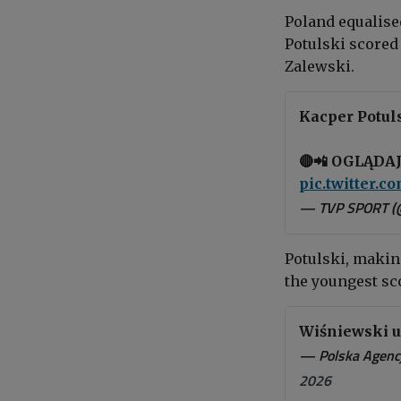
Poland equalise
Potulski scored 
Zalewski.
Kacper Potul
🔴📲 OGLĄDA
pic.twitter.
— TVP SPORT (
Potulski
, makin
the youngest sco
Wiśniewski u
— Polska Agenc
2026