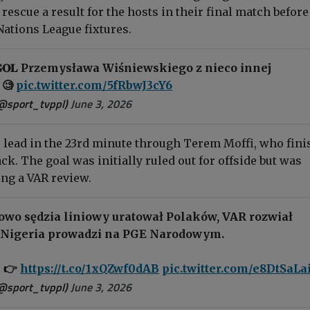
 rescue a result for the hosts in their final match before
ations League fixtures.
𝐍𝐘 𝐆𝐎𝐋 Przemysława Wiśniewskiego z nieco innej
 🧐
pic.twitter.com/5fRbwJ3cY6
@sport_tvppl)
June 3, 2026
e lead in the 23rd minute through Terem Moffi, who fin
ack. The goal was initially ruled out for offside but was
ng a VAR review.
owo sędzia liniowy uratował Polaków, VAR rozwiał
.. Nigeria prowadzi na PGE Narodowym.
J 👉
https://t.co/1xQZwf0dAB
pic.twitter.com/e8DtSaLa
@sport_tvppl)
June 3, 2026