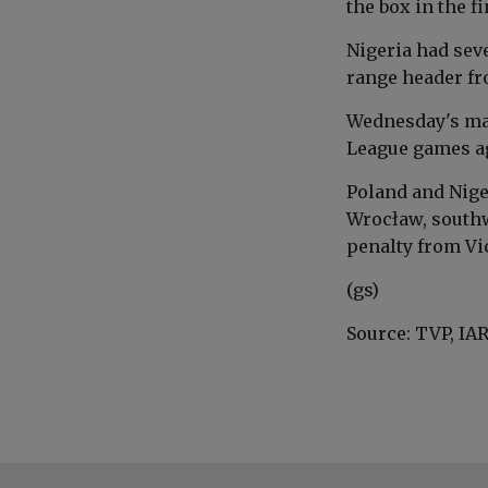
the box in the f
Nigeria had seve
range header fr
Wednesday's mat
League games a
Poland and Nige
Wrocław, southw
penalty from Vi
(gs)
Source: TVP, IAR