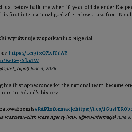
d just before halftime when 18-year-old defender Kacpe
his first international goal after a low cross from Nicol
ski wyrównuje w spotkaniu z Nigerią!
J 👉
https://t.co/1xQZwf0dAB
com/KsEegXkVIW
@sport_tvppl)
June 3, 2026
g his first appearance for the national team, became on
rers in Poland's history.
ratował remis
#PAPInformacje
https://t.co/1GusiTRQb
ja Prasowa/Polish Press Agency (PAP) (@PAPinformacje)
June 3,