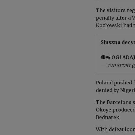
The visitors reg
penalty after a
Kozłowski had t
Słuszna decyz
🔴📲 OGLĄDA
— TVP SPORT (
Poland pushed f
denied by Nige
The Barcelona st
Okoye produced
Bednarek.
With defeat loo