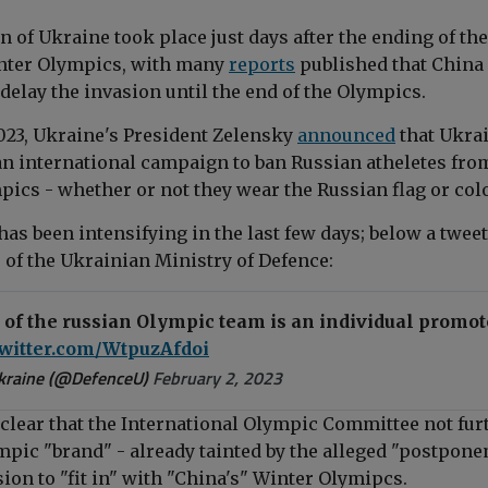
n of Ukraine took place just days after the ending of the
inter Olympics, with many
reports
published that China
delay the invasion until the end of the Olympics.
2023, Ukraine's President Zelensky
announced
that Ukra
n international campaign to ban Russian atheletes fro
pics - whether or not they wear the Russian flag or col
as been intensifying in the last few days; below a twee
e of the Ukrainian Ministry of Defence:
 of the russian Olympic team is an individual promot
twitter.com/WtpuzAfdoi
kraine (@DefenceU)
February 2, 2023
clear that the International Olympic Committee not fur
pic "brand" - already tainted by the alleged "postpon
sion to "fit in" with "China's" Winter Olymipcs.