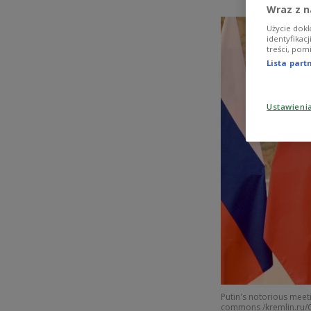
Wraz z n
Użycie dokł
identyfikac
treści, pom
Lista par
Ustawieni
Putin's notorious meeti
commons /kremlin.ru/C