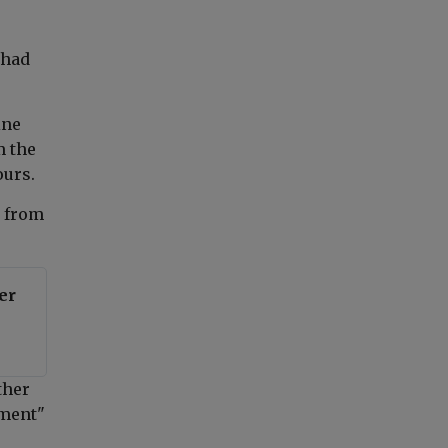
 had
ine
m the
ours.
t from
er
ther
ement"