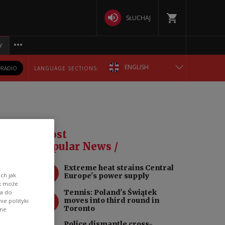
SŁUCHAJ
Y
ENGLISH
RADIO
LANGUAGE SECTIONS:
POLSKA
БЕЛАРУСКАЯ
Most
DEUTSCH
Popular News /
1
Extreme heat strains Central
РУССКИЙ
Europe's power supply
ch jak
ik może
Tennis: Poland's Świątek
wa do
УКРАЇНСЬКА
2
moves into third round in
e polityki
Toronto
ane
Police dismantle cross-