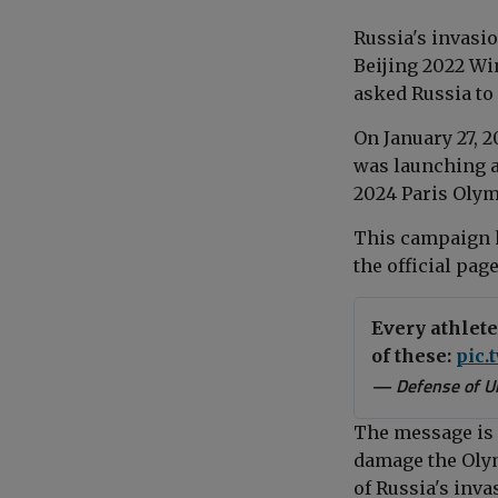
Russia's invasio
Beijing 2022 W
asked Russia to 
On January 27, 
was launching a
2024 Paris Olym
This campaign h
the official pag
Every athlete
of these:
pic.
— Defense of U
The message is 
damage the Olym
of Russia's inva