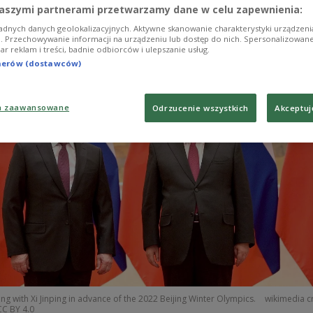
aszymi partnerami przetwarzamy dane w celu zapewnienia:
adnych danych geolokalizacyjnych. Aktywne skanowanie charakterystyki urządzen
ji. Przechowywanie informacji na urządzeniu lub dostęp do nich. Spersonalizowane
iar reklam i treści, badnie odbiorców i ulepszanie usług.
tnerów (dostawców)
a zaawansowane
Odrzucenie wszystkich
Akceptuj
ng with Xi Jinping in advance of the 2022 Beijing Winter Olympics.
wikimedia c
C BY 4.0