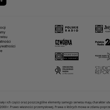
re
ocji
amy
rwisu
atności
ywatności
we
teriały i ich części oraz poszczególne elementy samego serwisu mają charakter 
2000 r. Prawo własności przemysłowej. Prawa o których mowa w zdaniu poprze