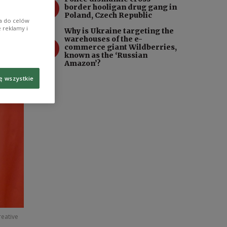
3
border hooligan drug gang in
Poland, Czech Republic
ia do celów
 reklamy i
Why is Ukraine targeting the
warehouses of the e-
4
commerce giant Wildberries,
known as the ‘Russian
Amazon’?
ę wszystkie
reative