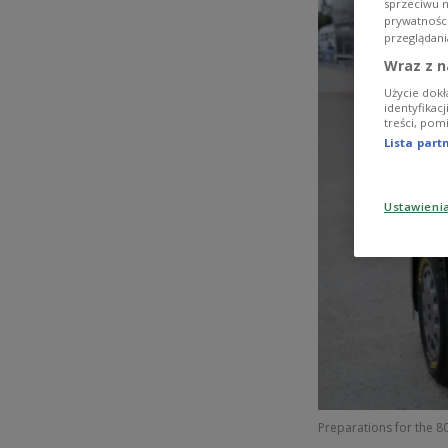
sprzeciwu 
prywatnośc
przeglądani
Wraz z n
Użycie dokł
identyfikac
treści, pom
Lista par
Ustawieni
Preparations for the 80