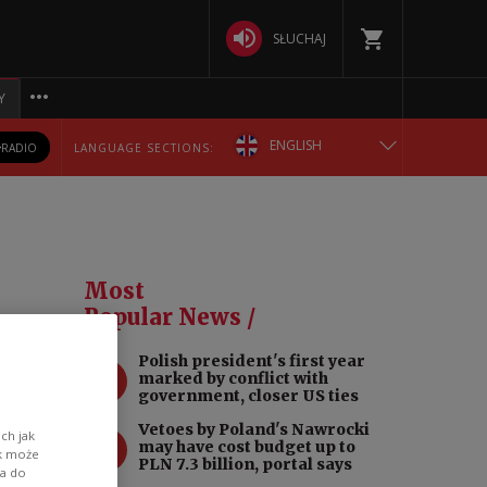
SŁUCHAJ
Y
ENGLISH
RADIO
LANGUAGE SECTIONS:
POLSKA
БЕЛАРУСКАЯ
Most
DEUTSCH
Popular News /
Polish president's first year
РУССКИЙ
1
marked by conflict with
government, closer US ties
УКРАЇНСЬКА
Vetoes by Poland's Nawrocki
2
ch jak
may have cost budget up to
ik może
PLN 7.3 billion, portal says
wa do