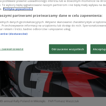
na podstawie prawnie uzasadnionego interesu lub w dowolnym momencie na stroni
i. Te wybory będą sygnalizowane naszym partnerom i nie będą miały wpływu na d
a.
Polityka prywatności
aszymi partnerami przetwarzamy dane w celu zapewnienia:
adnych danych geolokalizacyjnych. Aktywne skanowanie charakterystyki urządzen
ji. Przechowywanie informacji na urządzeniu lub dostęp do nich. Spersonalizowane
iar reklam i treści, badnie odbiorców i ulepszanie usług.
tnerów (dostawców)
a zaawansowane
Odrzucenie wszystkich
Akceptuj
th annual Rally Poland in Mikołajki.
PAP/Tomasz Waszczuk