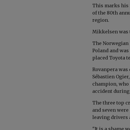
This marks his f
of the 80th ann
region.
Mikkelsen was th
The Norwegian l
Poland and was 
placed Toyota t
Rovanpera was d
Sébastien Ogier
champion, who h
accident during
The three top c
and seven were 
leaving drivers 
"It is a shame we