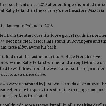
irst such feat since 2019 after ending a disrupted initia
ual Rally Poland in the country's northeastern Mazuria
e fastest in Poland in 2016.
ed from the start over the loose gravel roads in northe
7.4 seconds clear before late stand-in Rovanpera and th
eam mate Elfyn Evans hit back.
rafted in at the last moment to replace French driver
, a two-time Rally Poland winner and an eight-time worl
ad to withdraw from the event after suffering a minor
 a reconnaissance drive.
rews were separated by just two seconds after stages th
cancelled due to spectators standing in dangerous posi
and other fans frustrated.
 couldn’t do more stages, but all in all a positive day," s