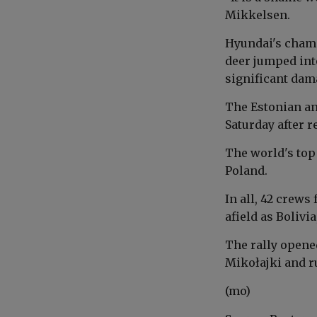
Mikkelsen.
Hyundai's champ
deer jumped int
significant dam
The Estonian an
Saturday after r
The world's top 
Poland.
In all, 42 crews
afield as Bolivi
The rally opene
Mikołajki and r
(mo)