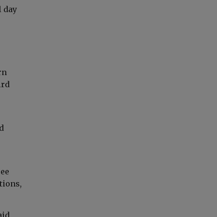
l day
rn
ird
d
ree
tions,
aid