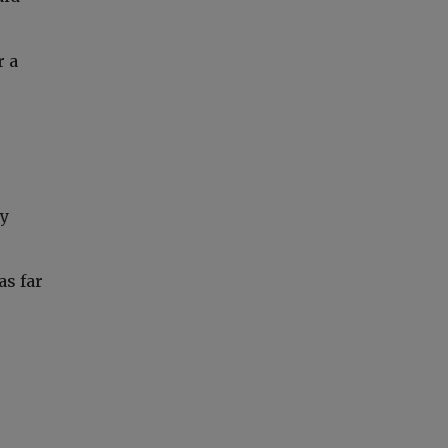
r a
ly
as far