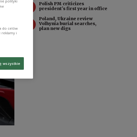
e polityki
3
Polish PM criticizes
ane
president's first year in office
Poland, Ukraine review
4
Volhynia burial searches,
plan new digs
ia do celów
 reklamy i
ę wszystkie