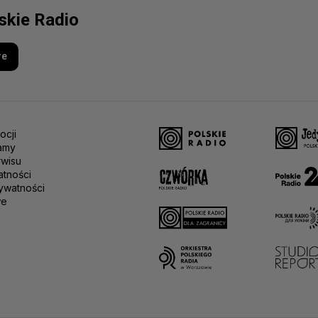
lskie Radio
re
ocji
amy
rwisu
atności
ywatności
we