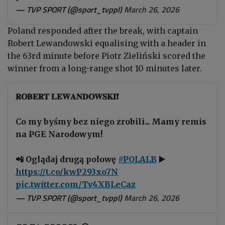
— TVP SPORT (@sport_tvppl)
March 26, 2026
Poland responded after the break, with captain
Robert Lewandowski equalising with a header in
the 63rd minute before Piotr Zieliński scored the
winner from a long-range shot 10 minutes later.
𝐑𝐎𝐁𝐄𝐑𝐓 𝐋𝐄𝐖𝐀𝐍𝐃𝐎𝐖𝐒𝐊𝐈❗
Co my byśmy bez niego zrobili... Mamy remis
na PGE Narodowym!
📲 Oglądaj drugą połowę
#POLALB
▶️
https://t.co/kwP293xo7N
pic.twitter.com/Tv4XBLeCaz
— TVP SPORT (@sport_tvppl)
March 26, 2026