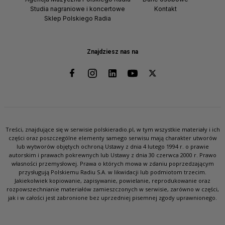
Studia nagraniowe i koncertowe
Kontakt
Sklep Polskiego Radia
Znajdziesz nas na
Treści, znajdujące się w serwisie polskieradio.pl, w tym wszystkie materiały i ich
części oraz poszczególne elementy samego serwisu mają charakter utworów
lub wytworów objętych ochroną Ustawy z dnia 4 lutego 1994 r. o prawie
autorskim i prawach pokrewnych lub Ustawy z dnia 30 czerwca 2000 r. Prawo
własności przemysłowej. Prawa o których mowa w zdaniu poprzedzającym
przysługują Polskiemu Radiu S.A. w likwidacji lub podmiotom trzecim.
Jakiekolwiek kopiowanie, zapisywanie, powielanie, reprodukowanie oraz
rozpowszechnianie materiałów zamieszczonych w serwisie, zarówno w części,
jak i w całości jest zabronione bez uprzedniej pisemnej zgody uprawnionego.