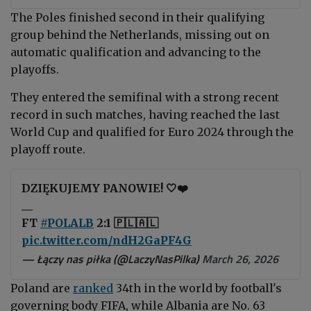
The Poles finished second in their qualifying
group behind the Netherlands, missing out on
automatic qualification and advancing to the
playoffs.
They entered the semifinal with a strong recent
record in such matches, having reached the last
World Cup and qualified for Euro 2024 through the
playoff route.
DZIĘKUJEMY PANOWIE! 🤍❤️
__
FT
#POLALB
2:1 🇵🇱🇦🇱
pic.twitter.com/ndH2GaPF4G
— Łączy nas piłka (@LaczyNasPilka)
March 26, 2026
Poland are
ranked
34th in the world by football's
governing body
FIFA
, while Albania are No. 63