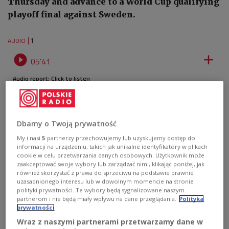
Thursday and advance to a World Cup qualifying
playoff final against Sweden.
1
AUDIO


05'41
Audio report: Click to listen
Dbamy o Twoją prywatność
My i nasi
5
partnerzy przechowujemy lub uzyskujemy dostęp do
informacji na urządzeniu, takich jak unikalne identyfikatory w plikach
cookie w celu przetwarzania danych osobowych. Użytkownik może
zaakceptować swoje wybory lub zarządzać nimi, klikając poniżej, jak
również skorzystać z prawa do sprzeciwu na podstawie prawnie
uzasadnionego interesu lub w dowolnym momencie na stronie
polityki prywatności. Te wybory będą sygnalizowane naszym
partnerom i nie będą miały wpływu na dane przeglądania.
Polityka
prywatności
Wraz z naszymi partnerami przetwarzamy dane w