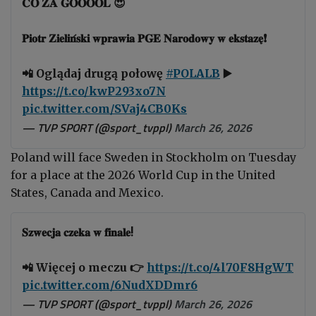
𝐂𝐎 𝐙𝐀 𝐆𝐎𝐎𝐎𝐎𝐋 😍
𝐏𝐢𝐨𝐭𝐫 𝐙𝐢𝐞𝐥𝐢𝐧́𝐬𝐤𝐢 𝐰𝐩𝐫𝐚𝐰𝐢𝐚 𝐏𝐆𝐄 𝐍𝐚𝐫𝐨𝐝𝐨𝐰𝐲 𝐰 𝐞𝐤𝐬𝐭𝐚𝐳𝐞̨❗
📲 Oglądaj drugą połowę
#POLALB
▶️
https://t.co/kwP293xo7N
pic.twitter.com/SVaj4CB0Ks
— TVP SPORT (@sport_tvppl)
March 26, 2026
Poland will face Sweden in Stockholm on Tuesday
for a place at the 2026 World Cup in the United
States, Canada and Mexico.
𝐒𝐳𝐰𝐞𝐜𝐣𝐚 𝐜𝐳𝐞𝐤𝐚 𝐰 𝐟𝐢𝐧𝐚𝐥𝐞!
📲 Więcej o meczu 👉
https://t.co/4l70F8HgWT
pic.twitter.com/6NudXDDmr6
— TVP SPORT (@sport_tvppl)
March 26, 2026