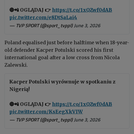
🔴📲 OGLĄDAJ 👉
https://t.co/1xQZwf0dAB
pic.twitter.com/e8DtSaLai4
— TVP SPORT (@sport_tvppl)
June 3, 2026
Poland equalised just before halftime when 18-year-
old defender Kacper Potulski scored his first
international goal after a low cross from Nicola
Zalewski.
Kacper Potulski wyrównuje w spotkaniu z
Nigerią!
🔴📲 OGLĄDAJ 👉
https://t.co/1xQZwf0dAB
pic.twitter.com/KsEegXkVIW
— TVP SPORT (@sport_tvppl)
June 3, 2026