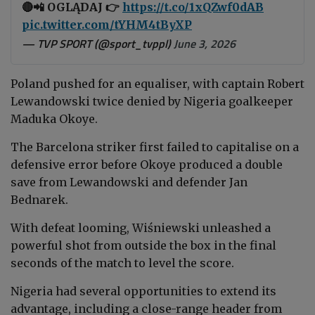
🔴📲 OGLĄDAJ 👉
https://t.co/1xQZwf0dAB
pic.twitter.com/tYHM4tByXP
— TVP SPORT (@sport_tvppl)
June 3, 2026
Poland pushed for an equaliser, with captain Robert
Lewandowski twice denied by Nigeria goalkeeper
Maduka Okoye.
The Barcelona striker first failed to capitalise on a
defensive error before Okoye produced a double
save from Lewandowski and defender Jan
Bednarek.
With defeat looming, Wiśniewski unleashed a
powerful shot from outside the box in the final
seconds of the match to level the score.
Nigeria had several opportunities to extend its
advantage, including a close-range header from