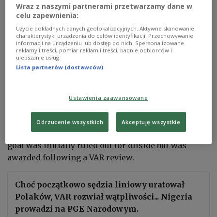
Wraz z naszymi partnerami przetwarzamy dane w
rescue a result for the hosts in their final match
celu zapewnienia:
before this autumn's UEFA Nations League fixtures.
Użycie dokładnych danych geolokalizacyjnych. Aktywne skanowanie
charakterystyki urządzenia do celów identyfikacji. Przechowywanie
informacji na urządzeniu lub dostęp do nich. Spersonalizowane
reklamy i treści, pomiar reklam i treści, badnie odbiorców i
𝐊𝐎𝐒𝐌𝐈𝐂𝐙𝐍𝐘 𝐆𝐎𝐋 Przemysława
ulepszanie usług.
Wiśniewskiego z nieco innej perspektywy 🧐
Lista partnerów (dostawców)
pic.twitter.com/5fRbwJ3cY6
— TVP SPORT (@sport_tvppl)
June 3, 2026
Ustawienia zaawansowane
Nigeria took the lead in the 23rd minute through
Odrzucenie wszystkich
Akceptuję wszystkie
Terem Moffi, who finished off a counterattack. The
goal was initially ruled out for offside but was
awarded following a VAR review.
Choć początkowo sędzia liniowy uratował
Polaków, VAR rozwiał wątpliwości... Nigeria
prowadzi na PGE Narodowym.