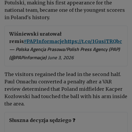
Potulski
, making his first appearance for the
national team, became one of the youngest scorers
in Poland's history.
Wiśniewski uratował
remis
#PAPInformacje
https://t.co/1GusiTRQbc
— Polska Agencja Prasowa/Polish Press Agency (PAP)
(@PAPinformacje)
June 3, 2026
The visitors regained the lead in the second half.
Paul Onuachu converted a penalty after a VAR
review determined that Poland midfielder Kacper
Kozłowski had touched the ball with his arm inside
the area.
Słuszna decyzja sędziego ❓