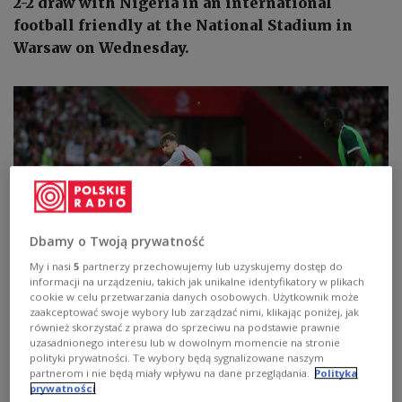
2-2 draw with Nigeria in an international
football friendly at the National Stadium in
Warsaw on Wednesday.
Dbamy o Twoją prywatność
My i nasi
5
partnerzy przechowujemy lub uzyskujemy dostęp do
informacji na urządzeniu, takich jak unikalne identyfikatory w plikach
cookie w celu przetwarzania danych osobowych. Użytkownik może
Przemysław Wiśniewski scores deep into stoppage time to secure a 2-2
zaakceptować swoje wybory lub zarządzać nimi, klikając poniżej, jak
draw for Poland against Nigeria at the National Stadium in Warsaw on
również skorzystać z prawa do sprzeciwu na podstawie prawnie
Wednesday.
PAP/Leszek Szymański
uzasadnionego interesu lub w dowolnym momencie na stronie
polityki prywatności. Te wybory będą sygnalizowane naszym
Defender Przemysław Wiśniewski struck from
partnerom i nie będą miały wpływu na dane przeglądania.
Polityka
prywatności
long range in the fifth minute of added time to