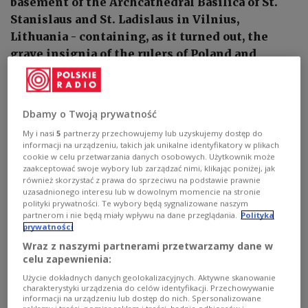
basement of the Archcathedral Basilica of St.
Stanislaus and St. Ladislaus in Vilnius,
Lithuania - containing, as it turned out, the
grave insignia of the rulers of Poland and
Lithuania from the early 1500s.
Dbamy o Twoją prywatność
My i nasi
5
partnerzy przechowujemy lub uzyskujemy dostęp do
informacji na urządzeniu, takich jak unikalne identyfikatory w plikach
cookie w celu przetwarzania danych osobowych. Użytkownik może
zaakceptować swoje wybory lub zarządzać nimi, klikając poniżej, jak
również skorzystać z prawa do sprzeciwu na podstawie prawnie
uzasadnionego interesu lub w dowolnym momencie na stronie
polityki prywatności. Te wybory będą sygnalizowane naszym
partnerom i nie będą miały wpływu na dane przeglądania.
Polityka
prywatności
Wraz z naszymi partnerami przetwarzamy dane w
celu zapewnienia:
The grave insignia of the rulers of Poland and Lithuania from the early
Użycie dokładnych danych geolokalizacyjnych. Aktywne skanowanie
1500s recently found in Vilnius, presented for the first time to the public
charakterystyki urządzenia do celów identyfikacji. Przechowywanie
on 06.01.2025.
PAP / Valdemar Doveiko
informacji na urządzeniu lub dostęp do nich. Spersonalizowane