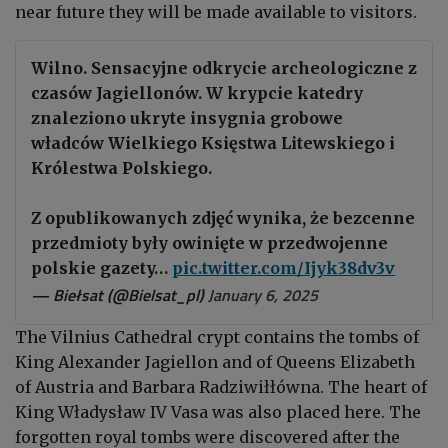
near future they will be made available to visitors.
Wilno. Sensacyjne odkrycie archeologiczne z
czasów Jagiellonów. W krypcie katedry
znaleziono ukryte insygnia grobowe
władców Wielkiego Księstwa Litewskiego i
Królestwa Polskiego.
Z opublikowanych zdjęć wynika, że bezcenne
przedmioty były owinięte w przedwojenne
polskie gazety…
pic.twitter.com/Ijyk38dv3v
— Biełsat (@Bielsat_pl)
January 6, 2025
The Vilnius Cathedral crypt contains the tombs of
King Alexander Jagiellon and of Queens Elizabeth
of Austria and Barbara Radziwiłłówna. The heart of
King Władysław IV Vasa was also placed here. The
forgotten royal tombs were discovered after the