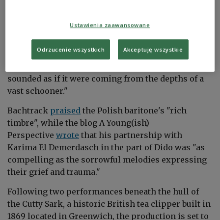
Zapiór's performance, describing him as "a
properly baritonal Aeneas, a worthy lover and
Ustawienia zaawansowane
sparring partner, a hero almost worth dying for".
Odrzucenie wszystkich
Akceptuję wszystkie
The Arts Desk
said
his voice was "so resonant, it
sounded as if it were coming from the depths of a
vast schooner."
Bachtrack
praised
the Polish baritone's "rich
timbre", while the blog A Young(ish)
Perspective
wrote
that his partnership with
Karima El Demerdasch in the part of Dido was "as
compelling as the sorrowful melodies expressing
their grief and trauma."
Following two performances beneath the hull of
the Cutty Sark, a historic British tea clipper built in
1869 located in Greenwich, the production is set to