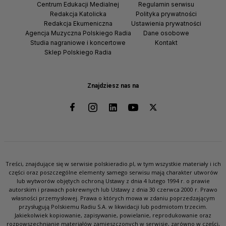
Centrum Edukacji Medialnej
Regulamin serwisu
Redakcja Katolicka
Polityka prywatności
Redakcja Ekumeniczna
Ustawienia prywatności
Agencja Muzyczna Polskiego Radia
Dane osobowe
Studia nagraniowe i koncertowe
Kontakt
Sklep Polskiego Radia
Znajdziesz nas na
Treści, znajdujące się w serwisie polskieradio.pl, w tym wszystkie materiały i ich
części oraz poszczególne elementy samego serwisu mają charakter utworów
lub wytworów objętych ochroną Ustawy z dnia 4 lutego 1994 r. o prawie
autorskim i prawach pokrewnych lub Ustawy z dnia 30 czerwca 2000 r. Prawo
własności przemysłowej. Prawa o których mowa w zdaniu poprzedzającym
przysługują Polskiemu Radiu S.A. w likwidacji lub podmiotom trzecim.
Jakiekolwiek kopiowanie, zapisywanie, powielanie, reprodukowanie oraz
rozpowszechnianie materiałów zamieszczonych w serwisie, zarówno w części,