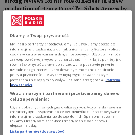
strong reviews for his role of Aeneas in a new
production of Henry Purcell's Dido & Aeneas by
the English Baroque Soloists and the
Monteverdi Choir, directed by Andrew Staples
and conducted by Jonathan Sells.
Dbamy o Twoją prywatność
My i nasi
5
partnerzy przechowujemy lub uzyskujemy dostęp do
informacji na urządzeniu, takich jak unikalne identyfikatory w plikach
cookie w celu przetwarzania danych osobowych. Użytkownik może
zaakceptować swoje wybory lub zarządzać nimi, klikając poniżej, jak
również skorzystać z prawa do sprzeciwu na podstawie prawnie
uzasadnionego interesu lub w dowolnym momencie na stronie
polityki prywatności. Te wybory będą sygnalizowane naszym
partnerom i nie będą miały wpływu na dane przeglądania.
Polityka
prywatności
Wraz z naszymi partnerami przetwarzamy dane w
celu zapewnienia:
Użycie dokładnych danych geolokalizacyjnych. Aktywne skanowanie
charakterystyki urządzenia do celów identyfikacji. Przechowywanie
informacji na urządzeniu lub dostęp do nich. Spersonalizowane
Hubert Zapiór, Polish opera singer and actor.
Klaudia Baranowska /
reklamy i treści, pomiar reklam i treści, badnie odbiorców i
Polish Radio, Programme Two
ulepszanie usług.
Lista partnerów (dostawców)
In its review, Britain's The Guardian praised