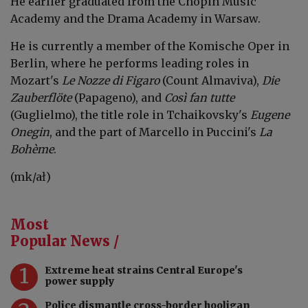
He earlier graduated from the Chopin Music
Academy and the Drama Academy in Warsaw.
He is currently a member of the Komische Oper in
Berlin, where he performs leading roles in
Mozart's
Le Nozze di Figaro
(Count Almaviva),
Die
Zauberflöte
(Papageno), and
Così fan tutte
(Guglielmo), the title role in Tchaikovsky's
Eugene
Onegin
, and the part of Marcello in Puccini's
La
Bohème
.
(mk/ał)
Most
Popular News /
1
Extreme heat strains Central Europe's
power supply
Police dismantle cross-border hooligan