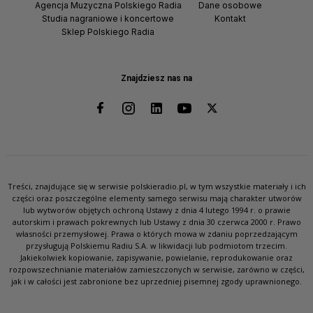
Agencja Muzyczna Polskiego Radia
Dane osobowe
Studia nagraniowe i koncertowe
Kontakt
Sklep Polskiego Radia
Znajdziesz nas na
Treści, znajdujące się w serwisie polskieradio.pl, w tym wszystkie materiały i ich
części oraz poszczególne elementy samego serwisu mają charakter utworów
lub wytworów objętych ochroną Ustawy z dnia 4 lutego 1994 r. o prawie
autorskim i prawach pokrewnych lub Ustawy z dnia 30 czerwca 2000 r. Prawo
własności przemysłowej. Prawa o których mowa w zdaniu poprzedzającym
przysługują Polskiemu Radiu S.A. w likwidacji lub podmiotom trzecim.
Jakiekolwiek kopiowanie, zapisywanie, powielanie, reprodukowanie oraz
rozpowszechnianie materiałów zamieszczonych w serwisie, zarówno w części,
jak i w całości jest zabronione bez uprzedniej pisemnej zgody uprawnionego.