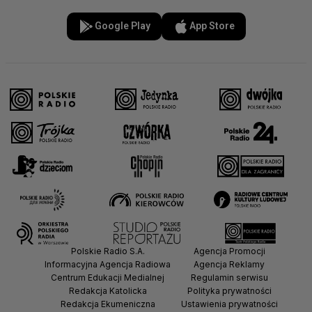
Google Play
App Store
Polskie Radio S.A.
Agencja Promocji
Informacyjna Agencja Radiowa
Agencja Reklamy
Centrum Edukacji Medialnej
Regulamin serwisu
Redakcja Katolicka
Polityka prywatności
Redakcja Ekumeniczna
Ustawienia prywatności