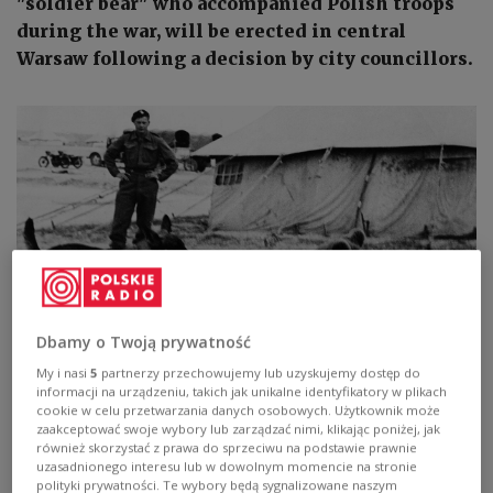
"soldier bear" who accompanied Polish troops
during the war, will be erected in central
Warsaw following a decision by city councillors.
Dbamy o Twoją prywatność
My i nasi
5
partnerzy przechowujemy lub uzyskujemy dostęp do
informacji na urządzeniu, takich jak unikalne identyfikatory w plikach
cookie w celu przetwarzania danych osobowych. Użytkownik może
zaakceptować swoje wybory lub zarządzać nimi, klikając poniżej, jak
In the Middle East during World War II, Wojtek the Bear rests beside a dog
as a soldier of the 2nd Polish Corps looks on.
Public domain, via
również skorzystać z prawa do sprzeciwu na podstawie prawnie
Wikimedia Commons
uzasadnionego interesu lub w dowolnym momencie na stronie
polityki prywatności. Te wybory będą sygnalizowane naszym