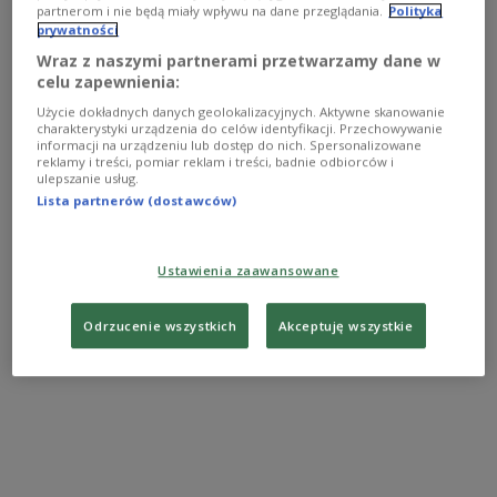
partnerom i nie będą miały wpływu na dane przeglądania.
Polityka
The monument, to be installed at the intersection
prywatności
of Nowolipki and Andersa streets, will be financed
Wraz z naszymi partnerami przetwarzamy dane w
by the Polish-Scottish Foundation, which promotes
celu zapewnienia:
the legacy of Wojtek the Bear.
Użycie dokładnych danych geolokalizacyjnych. Aktywne skanowanie
charakterystyki urządzenia do celów identyfikacji. Przechowywanie
informacji na urządzeniu lub dostęp do nich. Spersonalizowane
reklamy i treści, pomiar reklam i treści, badnie odbiorców i
Wojtek's
story
began in April 1942, when he was
ulepszanie usług.
adopted in Iran by Polish soldiers released from
Lista partnerów (dostawców)
Soviet labour camps. They took in the orphaned
bear cub after his mother was shot by hunters.
Ustawienia zaawansowane
Odrzucenie wszystkich
Akceptuję wszystkie