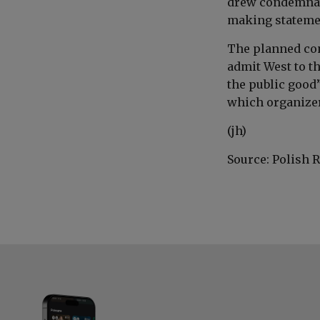
drew condemnati
making statemen
The planned con
admit West to t
the public good”
which organizer
(jh)
Source: Polish 