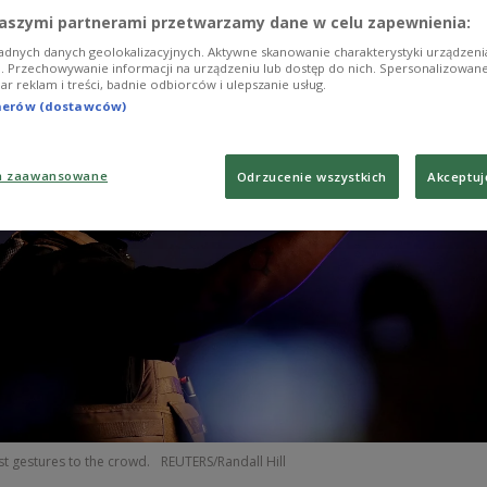
lic debate.
aszymi partnerami przetwarzamy dane w celu zapewnienia:
adnych danych geolokalizacyjnych. Aktywne skanowanie charakterystyki urządzen
ji. Przechowywanie informacji na urządzeniu lub dostęp do nich. Spersonalizowane
iar reklam i treści, badnie odbiorców i ulepszanie usług.
tnerów (dostawców)
a zaawansowane
Odrzucenie wszystkich
Akceptuj
t gestures to the crowd.
REUTERS/Randall Hill