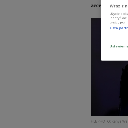
acceptable pub
Wraz z n
Użycie dokł
identyfikac
treści, pom
Lista par
Ustawieni
FILE PHOTO: Kanye Wes