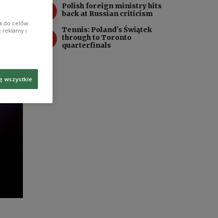
3
Polish foreign ministry hits
back at Russian criticism
ia do celów
Tennis: Poland's Świątek
 reklamy i
4
through to Toronto
quarterfinals
ę wszystkie