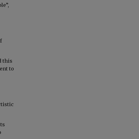
le”,
f
 this
ent to
tistic
ts
o