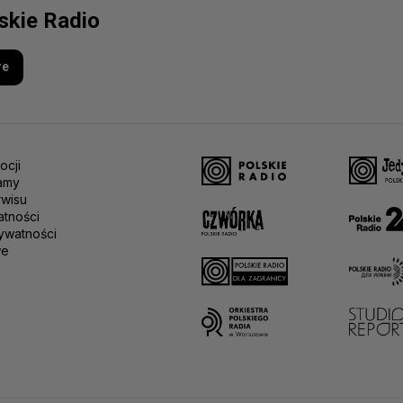
lskie Radio
re
ocji
amy
rwisu
atności
ywatności
we