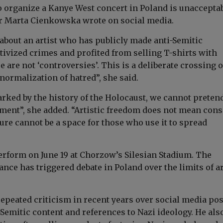
o organize a Kanye West concert in Poland is unacceptab
r Marta Cienkowska wrote on social media.
 about an artist who has publicly made anti-Semitic
tivized crimes and profited from selling T-shirts with
 are not ‘controversies’. This is a deliberate crossing o
normalization of hatred”, she said.
arked by the history of the Holocaust, we cannot pretend
nment”, she added. “Artistic freedom does not mean cons
ure cannot be a space for those who use it to spread
perform on June 19 at Chorzow’s Silesian Stadium. The
ce has triggered debate in Poland over the limits of ar
repeated criticism in recent years over social media pos
Semitic content and references to Nazi ideology. He als