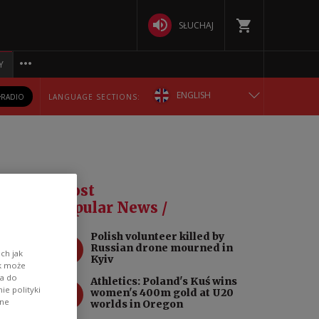
SŁUCHAJ
Y
ENGLISH
RADIO
LANGUAGE SECTIONS:
POLSKA
БЕЛАРУСКАЯ
Most
DEUTSCH
Popular News /
Polish volunteer killed by
РУССКИЙ
1
Russian drone mourned in
ch jak
Kyiv
ik może
УКРАЇНСЬКА
wa do
Athletics: Poland's Kuś wins
2
e polityki
women's 400m gold at U20
rt in
ane
worlds in Oregon
ond