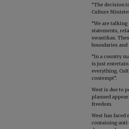
“The decision t
Culture Ministe
“We are talking
statements, rela
swastikas. These
boundaries and 
“In a country m
is just entertai
everything. Cult
contempt”.
West is due to 
planned appearan
freedom.
West has faced 
containing anti-