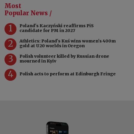
Most
Popular News /
1
Poland's Kaczyński reaffirms PiS
candidate for PM in 2027
2
Athletics: Poland's Kuś wins women's 400m
gold at U20 worlds in Oregon
3
Polish volunteer killed by Russian drone
mourned in Kyiv
4
Polish acts to perform at Edinburgh Fringe