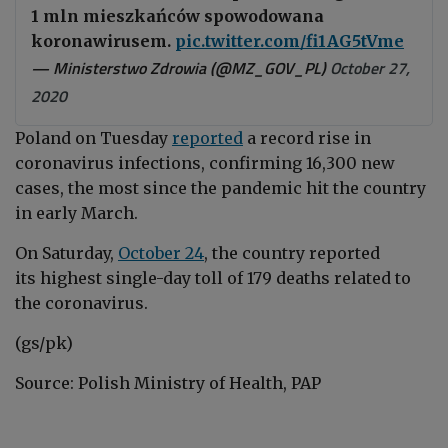
1 mln mieszkańców spowodowana
koronawirusem.
pic.twitter.com/fi1AG5tVme
— Ministerstwo Zdrowia (@MZ_GOV_PL)
October 27,
2020
Poland on
Tuesday
r
eported
a record rise in
coronavirus infections, confirming 16,300 new
cases, the most since the pandemic hit the country
in early March.
On Saturday,
October 24
, the country reported
its highest single-day toll of 179 deaths related to
the coronavirus.
(gs/pk)
Source: Polish Ministry of Health, PAP