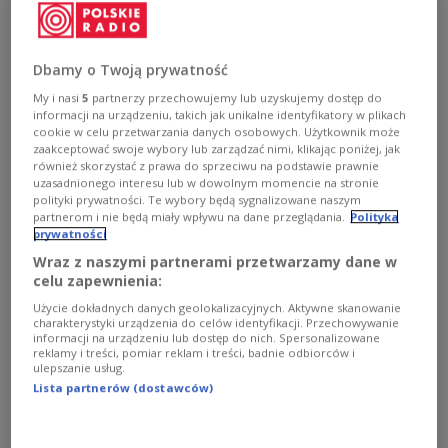
remains less affected by the coronavirus
epidemic than many other countries in
Europe, with 118 COVID-19 deaths per million
Dbamy o Twoją prywatność
population, new statistics have shown.
My i nasi
5
partnerzy przechowujemy lub uzyskujemy dostęp do
informacji na urządzeniu, takich jak unikalne identyfikatory w plikach
cookie w celu przetwarzania danych osobowych. Użytkownik może
zaakceptować swoje wybory lub zarządzać nimi, klikając poniżej, jak
również skorzystać z prawa do sprzeciwu na podstawie prawnie
uzasadnionego interesu lub w dowolnym momencie na stronie
polityki prywatności. Te wybory będą sygnalizowane naszym
partnerom i nie będą miały wpływu na dane przeglądania.
Polityka
prywatności
Wraz z naszymi partnerami przetwarzamy dane w
celu zapewnienia:
Użycie dokładnych danych geolokalizacyjnych. Aktywne skanowanie
charakterystyki urządzenia do celów identyfikacji. Przechowywanie
informacji na urządzeniu lub dostęp do nich. Spersonalizowane
reklamy i treści, pomiar reklam i treści, badnie odbiorców i
ulepszanie usług.
Lista partnerów (dostawców)
Photo:
PAP/Leszek Szymański