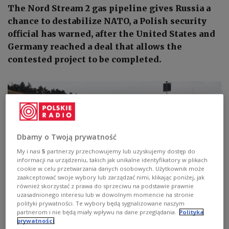
The Nord Stream 2 gas pipeline gives Russia a
chance to destabilize NATO, a Polish security
official has warned, after the United States and
Germany reached a deal that allows the
contested project to be completed.
Dbamy o Twoją prywatność
My i nasi
5
partnerzy przechowujemy lub uzyskujemy dostęp do
informacji na urządzeniu, takich jak unikalne identyfikatory w plikach
cookie w celu przetwarzania danych osobowych. Użytkownik może
zaakceptować swoje wybory lub zarządzać nimi, klikając poniżej, jak
również skorzystać z prawa do sprzeciwu na podstawie prawnie
uzasadnionego interesu lub w dowolnym momencie na stronie
polityki prywatności. Te wybory będą sygnalizowane naszym
Photo:
PAP/DPA/Stefan Sauer
partnerom i nie będą miały wpływu na dane przeglądania.
Polityka
prywatności
The Polish and Ukrainian foreign ministers this