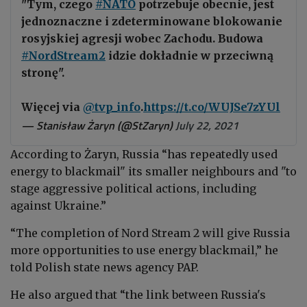
"Tym, czego
#NATO
potrzebuje obecnie, jest
jednoznaczne i zdeterminowane blokowanie
rosyjskiej agresji wobec Zachodu. Budowa
#NordStream2
idzie dokładnie w przeciwną
stronę".
Więcej via
@tvp_info
.
https://t.co/WUJSe7zYUl
— Stanisław Żaryn (@StZaryn)
July 22, 2021
According to Żaryn, Russia “has repeatedly used
energy to blackmail" its smaller neighbours and "to
stage aggressive political actions, including
against Ukraine.”
“The completion of Nord Stream 2 will give Russia
more opportunities to use energy blackmail,” he
told Polish state news agency PAP.
He also argued that “the link between Russia's