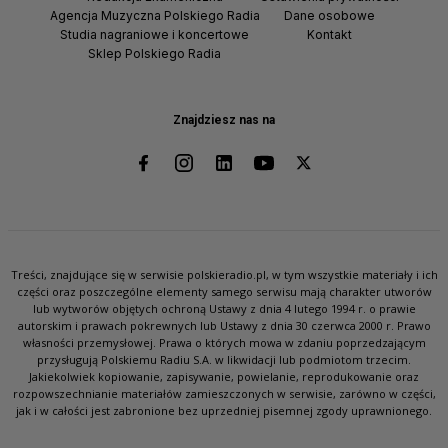
Agencja Muzyczna Polskiego Radia
Dane osobowe
Studia nagraniowe i koncertowe
Kontakt
Sklep Polskiego Radia
Znajdziesz nas na
Treści, znajdujące się w serwisie polskieradio.pl, w tym wszystkie materiały i ich
części oraz poszczególne elementy samego serwisu mają charakter utworów
lub wytworów objętych ochroną Ustawy z dnia 4 lutego 1994 r. o prawie
autorskim i prawach pokrewnych lub Ustawy z dnia 30 czerwca 2000 r. Prawo
własności przemysłowej. Prawa o których mowa w zdaniu poprzedzającym
przysługują Polskiemu Radiu S.A. w likwidacji lub podmiotom trzecim.
Jakiekolwiek kopiowanie, zapisywanie, powielanie, reprodukowanie oraz
rozpowszechnianie materiałów zamieszczonych w serwisie, zarówno w części,
jak i w całości jest zabronione bez uprzedniej pisemnej zgody uprawnionego.