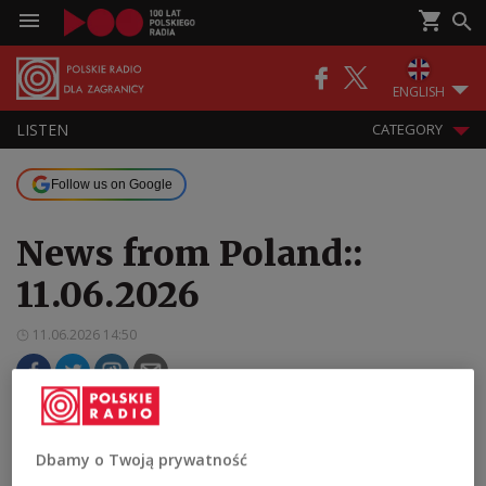
ENGLISH
LISTEN
CATEGORY
Follow us on Google
News from Poland::
11.06.2026
11.06.2026 14:50
Thursday edition of the News from Poland
Dbamy o Twoją prywatność
1
AUDIO