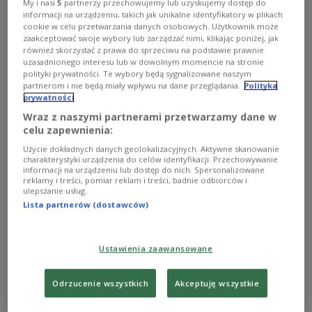
My i nasi
5
partnerzy przechowujemy lub uzyskujemy dostęp do
informacji na urządzeniu, takich jak unikalne identyfikatory w plikach


28'19
cookie w celu przetwarzania danych osobowych. Użytkownik może
zaakceptować swoje wybory lub zarządzać nimi, klikając poniżej, jak
NewsfromPoland 11_06_2026.mp3
również skorzystać z prawa do sprzeciwu na podstawie prawnie
uzasadnionego interesu lub w dowolnym momencie na stronie
polityki prywatności. Te wybory będą sygnalizowane naszym
partnerom i nie będą miały wpływu na dane przeglądania.
Polityka
prywatności
Wraz z naszymi partnerami przetwarzamy dane w
celu zapewnienia:
Użycie dokładnych danych geolokalizacyjnych. Aktywne skanowanie
charakterystyki urządzenia do celów identyfikacji. Przechowywanie
informacji na urządzeniu lub dostęp do nich. Spersonalizowane
reklamy i treści, pomiar reklam i treści, badnie odbiorców i
ulepszanie usług.
Lista partnerów (dostawców)
Ustawienia zaawansowane
Odrzucenie wszystkich
Akceptuję wszystkie
Polish Radio
English Section